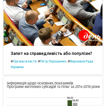
Запит на справедливість або популізм?
#
#
#
Органы власти
Петр Порошенко
Верховна Рада
Украины