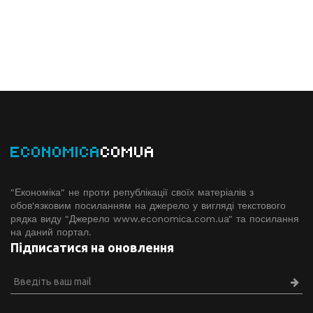
ECONOMICA
COMUA
"Економіка" не проти републікації своїх матеріалів з
обов'язковим посиланням на джерело у вигляді текстового
рядка виду "Джерело www.economiсa.com.ua" та посилання
на даний портал.
Підписатися на оновлення