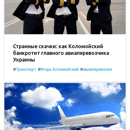
Странные скачки: как Коломойский
банкротит главного авиа­­перевозчика
Украины
#
#
#
Транспорт
Игорь Коломойский
авиаперевозки