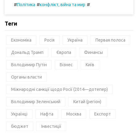
#
#
#
Політика
конфлікт, війна та мир
Теги
Економіка
Росія
Україна
Первая полоса
Дональд Трамп
Європа
Финансы
Володимир Путін
Бізнес
Київ
Органы власти
Міжнародні санкції щодо Росії (2014—дотепер)
Володимир Зеленський
Китай (регіон)
Українці
Нафта
Москва
Експорт
бюджет
Інвестиції