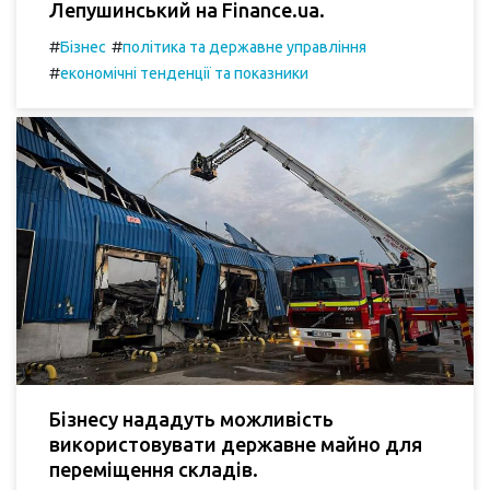
Лепушинський на Finance.ua.
#
#
Бізнес
політика та державне управління
#
економічні тенденції та показники
Бізнесу нададуть можливість
використовувати державне майно для
переміщення складів.