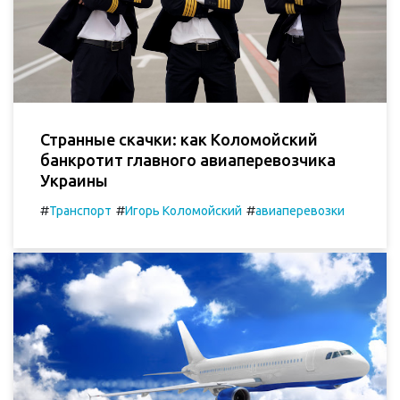
Странные скачки: как Коломойский
банкротит главного авиа­­перевозчика
Украины
#
#
#
Транспорт
Игорь Коломойский
авиаперевозки