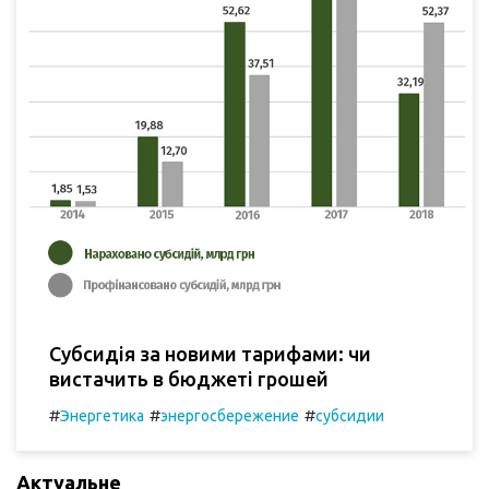
Субсидія за новими тарифами: чи
вистачить в бюджеті грошей
#
#
#
Энергетика
энергосбережение
субсидии
Актуальне