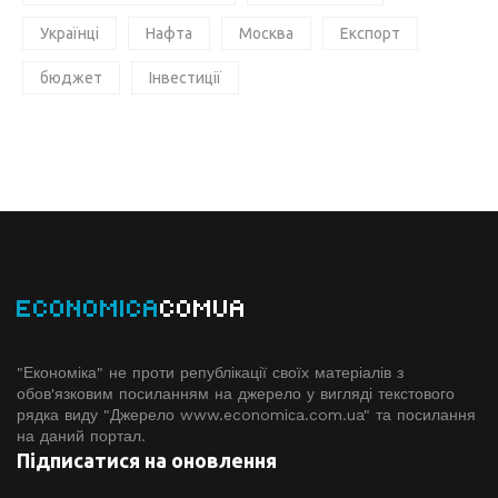
Українці
Нафта
Москва
Експорт
бюджет
Інвестиції
ECONOMICA
COMUA
"Економіка" не проти републікації своїх матеріалів з
обов'язковим посиланням на джерело у вигляді текстового
рядка виду "Джерело www.economiсa.com.ua" та посилання
на даний портал.
Підписатися на оновлення