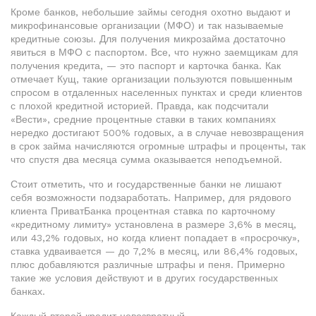
Кроме банков, небольшие займы сегодня охотно выдают и
микрофинансовые организации (МФО) и так называемые
кредитные союзы. Для получения микрозайма достаточно
явиться в МФО с паспортом. Все, что нужно заемщикам для
получения кредита, — это паспорт и карточка банка. Как
отмечает Кущ, такие организации пользуются повышенным
спросом в отдаленных населенных пунктах и среди клиентов
с плохой кредитной историей. Правда, как подсчитали
«Вести», средние процентные ставки в таких компаниях
нередко достигают 500% годовых, а в случае невозвращения
в срок займа начисляются огромные штрафы и проценты, так
что спустя два месяца сумма оказывается неподъемной.
Стоит отметить, что и государственные банки не лишают
себя возможности подзаработать. Например, для рядового
клиента ПриватБанка процентная ставка по карточному
«кредитному лимиту» установлена в размере 3,6% в месяц,
или 43,2% годовых, но когда клиент попадает в «просрочку»,
ставка удваивается — до 7,2% в месяц, или 86,4% годовых,
плюс добавляются различные штрафы и пеня. Примерно
такие же условия действуют и в других государственных
банках.