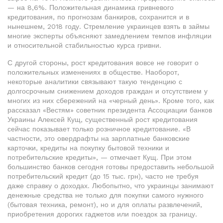
— на 8,6%. Положительная динамика гривневого
кредитования, по прогнозам банкиров, сохранится и в
нынешнем, 2018 году. Стремление украинцев взять в займы
многие эксперты объясняют замедлением темпов инфляции
и относительной стабильностью курса гривни.
С другой стороны, рост кредитования вовсе не говорит о
положительных изменениях в обществе. Наоборот,
некоторые аналитики связывают такую тенденцию с
долгосрочным снижением доходов граждан и отсутствием у
многих из них сбережений на «черный день». Кроме того, как
рассказал «Вестям» советник президента Ассоциации банков
Украины Алексей Кущ, существенный рост кредитования
сейчас показывает только розничное кредитование. «В
частности, это овердрафты на зарплатные банковские
карточки, кредиты на покупку бытовой техники и
потребительские кредиты», — отмечает Кущ. При этом
большинство банков сегодня готовы предоставить небольшой
потребительский кредит (до 15 тыс. грн), часто не требуя
даже справку о доходах. Любопытно, что украинцы занимают
денежные средства не только для покупки самого нужного
(бытовая техника, ремонт), но и для оплаты развлечений,
приобретения дорогих гаджетов или поездок за границу.