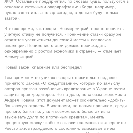
ЖКХ. Остальные предприятия, по словам Куща, пользуются в
основном суточными овердрафтами: «Когда, например,
нужно заплатить за товар сегодня, а деньги будут только
завтра».
В то же время, как говорит Невмержицкий, просто понизить
учетную ставку не получится. «Понижение ставки сразу же
отразится увеличением денежной массы и всплеском
инфляции. Понижение ставки должно происходить
одновременно с ростом экономики в стране», — отмечает
Невмержицкий.
Новый закон: спасение или беспредел
Тем временем не утихают споры относительно недавно
принятого Закона «О кредитовании», который по замыслу
авторов призван возобновить кредитование в Украине путем
защиты прав кредиторов. Но на деле, по словам экономиста
Андрея Новака, этот документ может окончательно «добить»
банковскую отрасль. В частности, по новым правилам, среди
прочего, банки получили возможность более активно
взыскивать долги по ипотечным кредитам, менять
процентную ставку якобы с согласия заемщика и «шерстить»
Реестр актов гражданского состояния, выискивая в нем