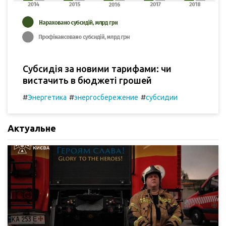
Субсидія за новими тарифами: чи
вистачить в бюджеті грошей
#
#
#
Энергетика
энергосбережение
субсидии
Актуальне