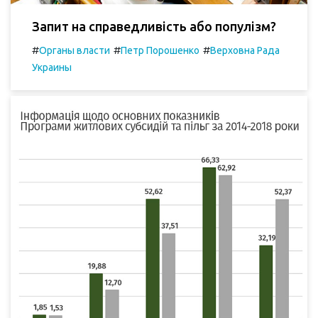
Запит на справедливість або популізм?
#
#
#
Органы власти
Петр Порошенко
Верховна Рада
Украины