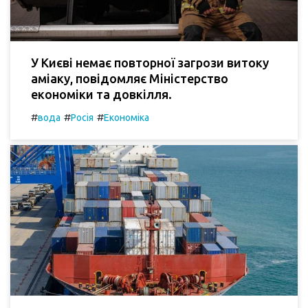
У Києві немає повторної загрози витоку
аміаку, повідомляє Міністерство
економіки та довкілля.
#
#
#
вода
Росія
Економіка