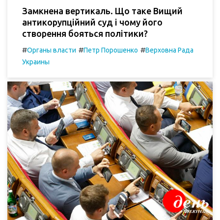
Замкнена вертикаль. Що таке Вищий
антикорупційний суд і чому його
створення бояться політики?
#
#
#
Органы власти
Петр Порошенко
Верховна Рада
Украины