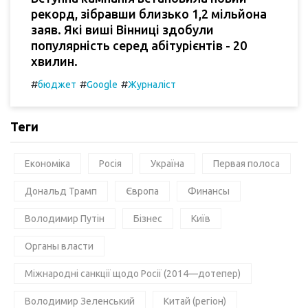
рекорд, зібравши близько 1,2 мільйона
заяв. Які виші Вінниці здобули
популярність серед абітурієнтів - 20
хвилин.
#
#
#
бюджет
Google
Журналіст
Теги
Економіка
Росія
Україна
Первая полоса
Дональд Трамп
Європа
Финансы
Володимир Путін
Бізнес
Київ
Органы власти
Міжнародні санкції щодо Росії (2014—дотепер)
Володимир Зеленський
Китай (регіон)