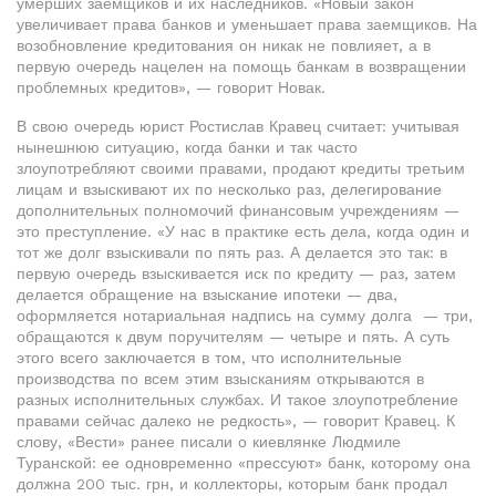
умерших заемщиков и их наследников. «Новый закон
увеличивает права банков и уменьшает права заемщиков. На
возобновление кредитования он никак не повлияет, а в
первую очередь нацелен на помощь банкам в возвращении
проблемных кредитов», — говорит Новак.
В свою очередь юрист Ростислав Кравец считает: учитывая
нынешнюю ситуацию, когда банки и так часто
злоупотребляют своими правами, продают кредиты третьим
лицам и взыскивают их по несколько раз, делегирование
дополнительных полномочий финансовым учреждениям —
это преступление. «У нас в практике есть дела, когда один и
тот же долг взыскивали по пять раз. А делается это так: в
первую очередь взыскивается иск по кредиту — раз, затем
делается обращение на взыскание ипотеки — два,
оформляется нотариальная надпись на сумму долга — три,
обращаются к двум поручителям — четыре и пять. А суть
этого всего заключается в том, что исполнительные
производства по всем этим взысканиям открываются в
разных исполнительных службах. И такое злоупотребление
правами сейчас далеко не редкость», — говорит Кравец. К
слову, «Вести» ранее писали о киевлянке Людмиле
Туранской: ее одновременно «прессуют» банк, которому она
должна 200 тыс. грн, и коллекторы, которым банк продал