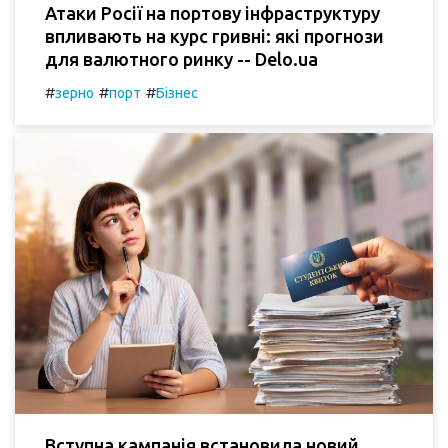
Атаки Росії на портову інфраструктуру
впливають на курс гривні: які прогнози
для валютного ринку -- Delo.ua
#
#
#
зерно
порт
Бізнес
Вступна кампанія встановила новий