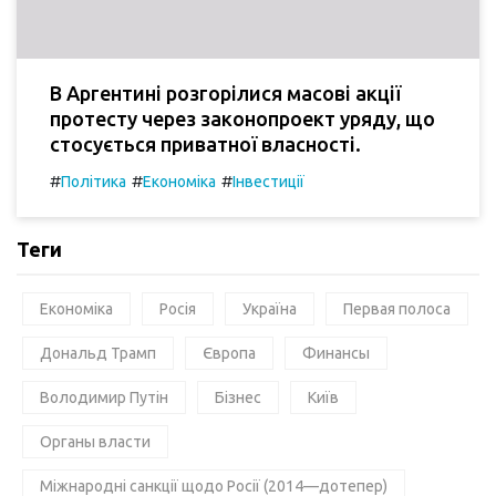
В Аргентині розгорілися масові акції
протесту через законопроект уряду, що
стосується приватної власності.
#
#
#
Політика
Економіка
Інвестиції
Теги
Економіка
Росія
Україна
Первая полоса
Дональд Трамп
Європа
Финансы
Володимир Путін
Бізнес
Київ
Органы власти
Міжнародні санкції щодо Росії (2014—дотепер)