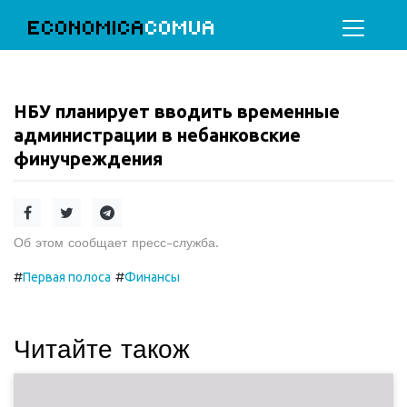
ECONOMICA
COMUA
НБУ планирует вводить временные
администрации в небанковские
финучреждения
Об этом сообщает пресс-служба.
#
#
Первая полоса
Финансы
Читайте також