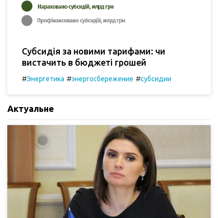
Субсидія за новими тарифами: чи
вистачить в бюджеті грошей
#
#
#
Энергетика
энергосбережение
субсидии
Актуальне