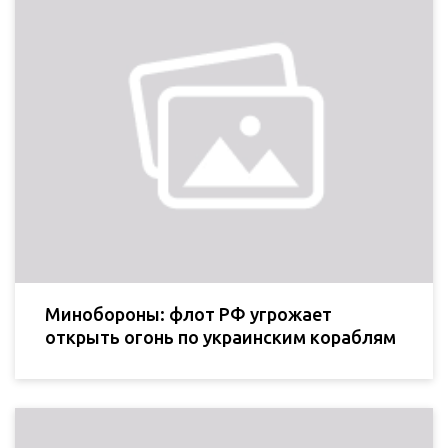
Минобороны: флот РФ угрожает
открыть огонь по украинским кораблям