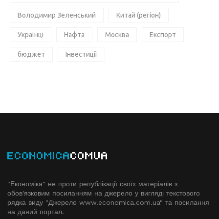
Володимир Зеленський
Китай (регіон)
Українці
Нафта
Москва
Експорт
бюджет
Інвестиції
ECONOMICA
COMUA
"Економіка" не проти републікації своїх матеріалів з
обов'язковим посиланням на джерело у вигляді текстового
рядка виду "Джерело www.economiсa.com.ua" та посилання
на даний портал.