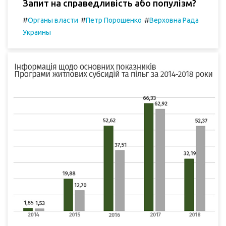
Запит на справедливість або популізм?
#
#
#
Органы власти
Петр Порошенко
Верховна Рада
Украины