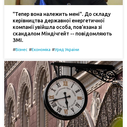
"Тепер вона належить мені". До складу
керівництва державної енергетичної
компанії увійшла особа, пов'язана зі
скандалом Міндічгейт -- повідомляють
ЗМІ.
#
#
#
Бізнес
Економіка
Уряд України