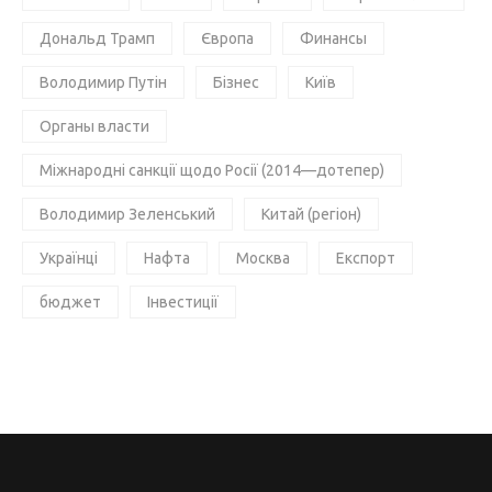
Дональд Трамп
Європа
Финансы
Володимир Путін
Бізнес
Київ
Органы власти
Міжнародні санкції щодо Росії (2014—дотепер)
Володимир Зеленський
Китай (регіон)
Українці
Нафта
Москва
Експорт
бюджет
Інвестиції