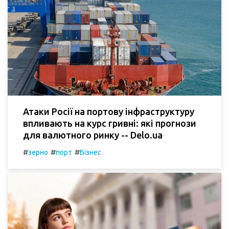
Атаки Росії на портову інфраструктуру
впливають на курс гривні: які прогнози
для валютного ринку -- Delo.ua
#
#
#
зерно
порт
Бізнес