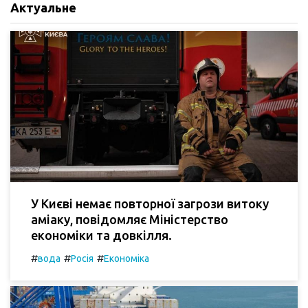
Актуальне
У Києві немає повторної загрози витоку
аміаку, повідомляє Міністерство
економіки та довкілля.
#
#
#
вода
Росія
Економіка