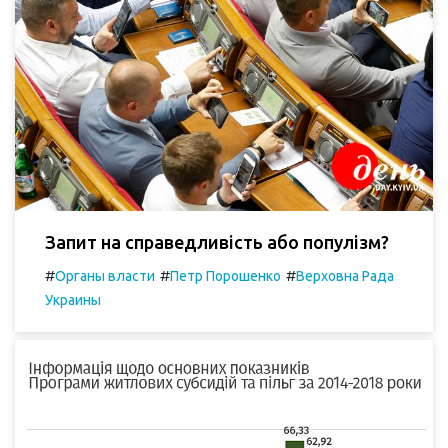
Запит на справедливість або популізм?
#
#
#
Органы власти
Петр Порошенко
Верховна Рада
Украины