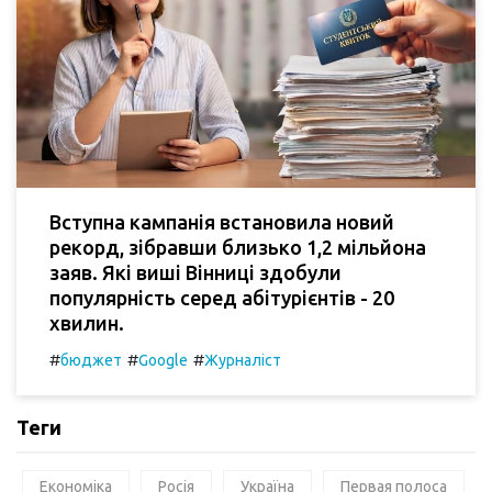
Вступна кампанія встановила новий
рекорд, зібравши близько 1,2 мільйона
заяв. Які виші Вінниці здобули
популярність серед абітурієнтів - 20
хвилин.
#
#
#
бюджет
Google
Журналіст
Теги
Економіка
Росія
Україна
Первая полоса