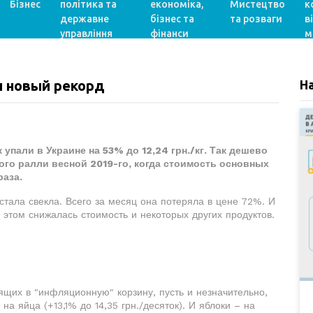
Бізнес
політика та
економіка,
Мистецтво
к
державне
бізнес та
та розваги
в
управління
фінанси
м
и новый рекорд
Н
упали в Украине на 53% до 12,24 грн./кг. Так дешево
вого ралли весной 2019-го, когда стоимость основных
раза.
ала свекла. Всего за месяц она потеряла в цене 72%. И
и этом снижалась стоимость и некоторых других продуктов.
ящих в "инфляционную" корзину, пусть и незначительно,
а яйца (+13,1% до 14,35 грн./десяток). И яблоки – на