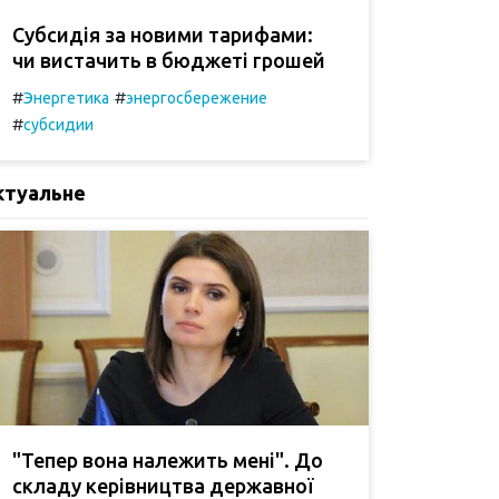
Субсидія за новими тарифами:
чи вистачить в бюджеті грошей
#
#
Энергетика
энергосбережение
#
субсидии
ктуальне
"Тепер вона належить мені". До
складу керівництва державної