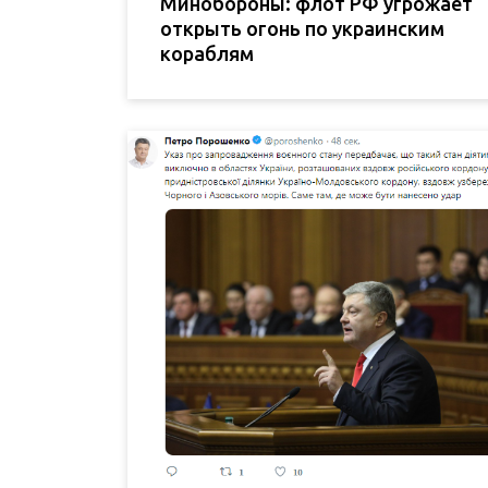
Минобороны: флот РФ угрожает
открыть огонь по украинским
кораблям