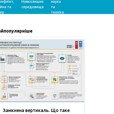
онфлікт,
Навколишнє
наука
ійна та
середовище
та
ир
техніка
айпопулярніше
Замкнена вертикаль. Що таке