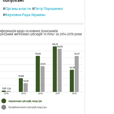
#
#
Органы власти
Петр Порошенко
#
Верховна Рада Украины