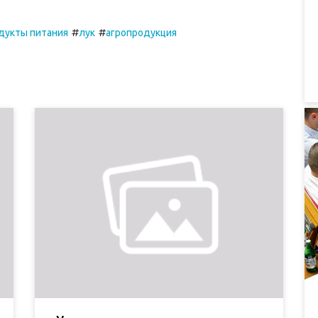
#
#
дукты питания
лук
агропродукция