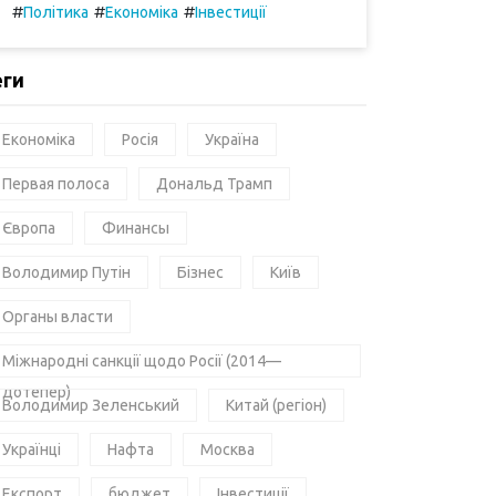
#
#
#
Політика
Економіка
Інвестиції
еги
Економіка
Росія
Україна
Первая полоса
Дональд Трамп
Європа
Финансы
Володимир Путін
Бізнес
Київ
Органы власти
Міжнародні санкції щодо Росії (2014—
дотепер)
Володимир Зеленський
Китай (регіон)
Українці
Нафта
Москва
Експорт
бюджет
Інвестиції