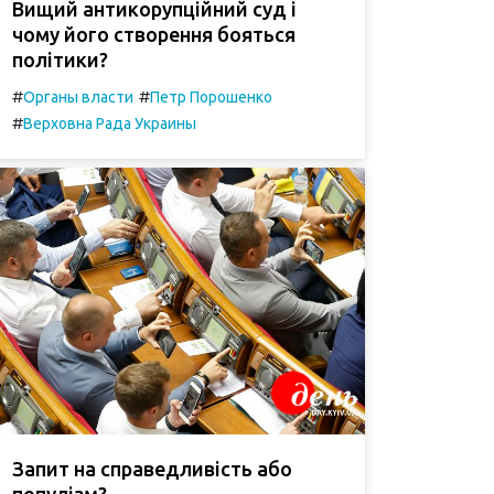
Вищий антикорупційний суд і
чому його створення бояться
політики?
#
#
Органы власти
Петр Порошенко
#
Верховна Рада Украины
Запит на справедливість або
популізм?