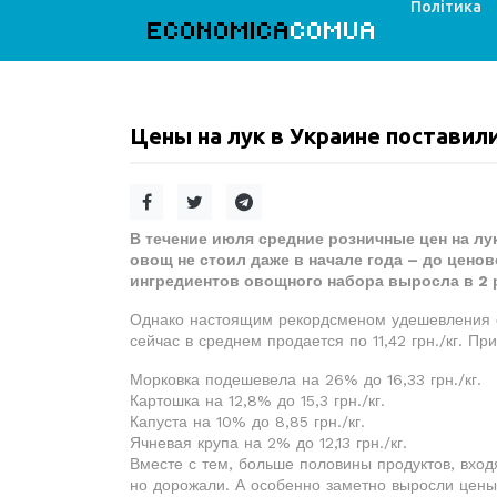
Політика
ECONOMICA
COMUA
Цены на лук в Украине поставил
В течение июля средние розничные цен на лук 
овощ не стоил даже в начале года – до цено
ингредиентов овощного набора выросла в 2 
Однако настоящим рекордсменом удешевления ст
сейчас в среднем продается по 11,42 грн./кг. Пр
Морковка подешевела на 26% до 16,33 грн./кг.
Картошка на 12,8% до 15,3 грн./кг.
Капуста на 10% до 8,85 грн./кг.
Ячневая крупа на 2% до 12,13 грн./кг.
Вместе с тем, больше половины продуктов, вход
но дорожали. А особенно заметно выросли цены н