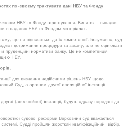
остях по-своєму трактувати дані НБУ та Фонду
висновки НБУ та Фонду гарантування. Виняток – випадки
огіки в наданих НБУ та Фондом матеріалах.
ому, що не відноситься до їх компетенції. Безумовно, суд
едмет дотримання процедури та закону, але не оцінювати
и, чи пруденційні нормативи банку. Це не компетенція
ицією НБУ.
орів.
станції для визнання недійсними рішень НБУ щодо
вний Суд, а органом другої апеляційної інстанції –
ругої (апеляційної) інстанції, будуть одразу передані до
еповороткої судової реформи Верховний суд вважається
 системі. Судді пройшли жорсткий кваліфікаційний відбір,