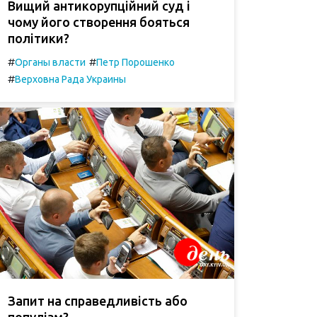
Вищий антикорупційний суд і
чому його створення бояться
політики?
#
#
Органы власти
Петр Порошенко
#
Верховна Рада Украины
Запит на справедливість або
популізм?