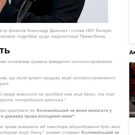
ністр фінансів Алекснадр Данилюк і голова НБУ Валерія
зповіли подробиці щодо націоналізації Приватбанку.
ють
А
яд уже оновлював правила виведення неплатоспроможних
ачав, що після купівлі-продажу акцій неплатоспроможного
 речі.
 права власності на придбані ним акції банку, та такі
користь попереднього власника".
жна трактувати як:
Коломойський не може вимагати у
ти державу права володіння ними".
має права вимагати від інвестора відшкодування будь-яких
естором акцій банку".
Іншими словами:
Коломойський не