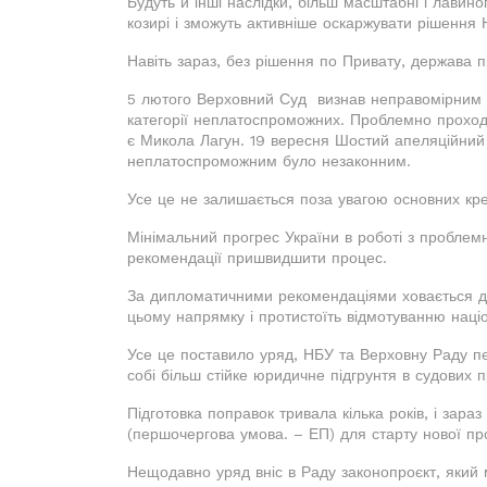
Будуть й інші наслідки, більш масштабні і лавин
козирі і зможуть активніше оскаржувати рішення
Навіть зараз, без рішення по Привату, держава 
5 лютого Верховний Суд визнав неправомірним 
категорії неплатоспроможних. Проблемно проход
є Микола Лагун. 19 вересня Шостий апеляційний
неплатоспроможним було незаконним.
Усе це не залишається поза увагою основних кр
Мінімальний прогрес України в роботі з проблем
рекомендації пришвидшити процес.
За дипломатичними рекомендаціями ховається до
цьому напрямку і протистоїть відмотуванню націо
Усе це поставило уряд, НБУ та Верховну Раду пе
собі більш стійке юридичне підгрунтя в судових 
Підготовка поправок тривала кілька років, і зараз
(першочергова умова. – ЕП) для старту нової пр
Нещодавно уряд вніс в Раду законопроєкт, який 