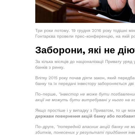
Три роки потому. 19 грудня 2016 року тодішні мі
Гонтарєва провели прес-конференцію, на якій ро
Заборони, які не ді
За кілька місяців до націоналізації Привату ур
банків з ринку.
Влітку 2015 року почав діяти закон, який передб
банку та їх передачі інвестору забороняється дві
По-перше,
"інвестор не може бути позбавлений
акції не можуть бути витребувані у нього на 
Якщо простіше і у випадку з Приватом, то це мо
держави повернення акцій банку або позбави
По-друге,
"попередній власник акцій банку не 
збитків, понесених у результаті придбання інв