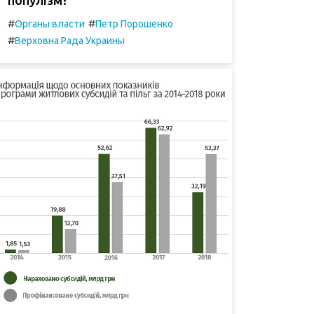
#
#
Органы власти
Петр Порошенко
#
Верховна Рада Украины