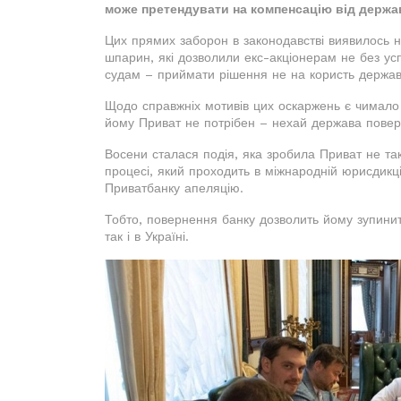
може претендувати на компенсацію від держа
Цих прямих заборон в законодавстві виявилось 
шпарин, які дозволили екс-акціонерам не без усп
судам – приймати рішення не на користь держа
Щодо справжніх мотивів цих оскаржень є чимало 
йому Приват не потрібен – нехай держава повер
Восени сталася подія, яка зробила Приват не та
процесі, який проходить в міжнародній юрисдикц
Приватбанку апеляцію.
Тобто, повернення банку дозволить йому зупинит
так і в Україні.