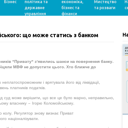
Бізнес
політика та
економіка,
Мистецтво
Н
державне
бізнес та
та розваги
с
управління
фінанси
йського: що може статись з банком
Н
асників "Привату" з’явились шанси на повернення банку.
обіцяли МВФ не допустити цього. Хто ближче до
неплатоспроможним і врятувала його від ліквідації,
вень платників податків.
уд суд може вирішити, що все це було марно, неправильно,
ньому власнику – Ігорю Коломойському.
о колу. Регулятор знову визнає Приват
го націоналізувати.