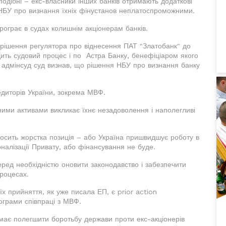
оподібні – екс-власники інших банків отримають додаткові
 НБУ про визнання їхніх фінустанов неплатоспроможними.
програє в судах колишнім акціонерам банків.
рішення регулятора про віднесення ПАТ "Златобанк" до
ить судовий процес і по Астра Банку, бенефіціаром якого
 адмінсуд суд визнав, що рішення НБУ про визнання банку
едиторів України, зокрема МВФ.
ними активами викликає їхнє незадоволення і наполегливі
сить жорстка позиція – або Україна пришвидшує роботу в
налізації Привату, або фінансування не буде.
ред необхідністю оновити законодавство і забезпечити
процесах.
 їх прийняття, як уже писала ЕП, є prior action
ограми співпраці з МВФ.
має полегшити боротьбу держави проти екс-акціонерів