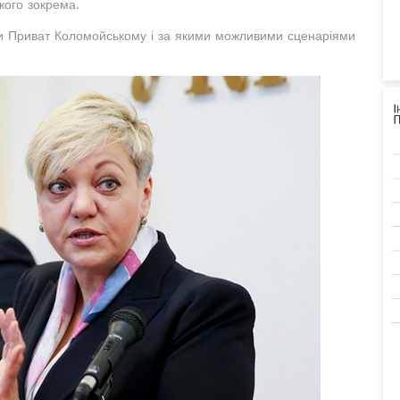
ького зокрема.
ти Приват Коломойському і за якими можливими сценаріями