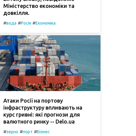
Міністерство економіки та
довкілля.
#
#
#
вода
Росія
Економіка
Атаки Росії на портову
інфраструктуру впливають на
курс гривні: які прогнози для
валютного ринку -- Delo.ua
#
#
#
зерно
порт
Бізнес