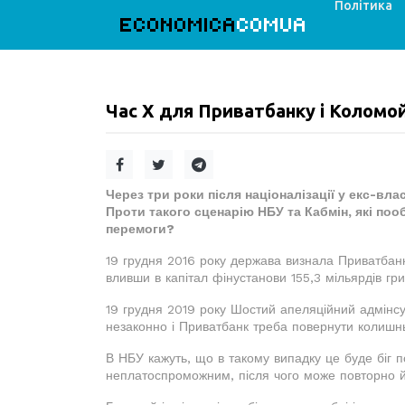
Політика
ECONOMICA
COMUA
Час Х для Приватбанку і Коломо
Через три роки після націоналізації у екс-вл
Проти такого сценарію НБУ та Кабмін, які по
перемоги?
19 грудня 2016 року держава визнала Приватбанк 
вливши в капітал фінустанови 155,3 мільярдів гри
19 грудня 2019 року Шостий апеляційний адмінс
незаконно і Приватбанк треба повернути колиш
В НБУ кажуть, що в такому випадку це буде біг п
неплатоспроможним, після чого може повторно йо