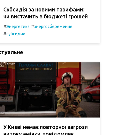
Субсидія за новими тарифами:
чи вистачить в бюджеті грошей
#
#
Энергетика
энергосбережение
#
субсидии
ктуальне
У Києві немає повторної загрози
витоку аміаку, повідомляє