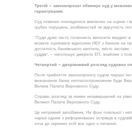
Третій – законопроєкт обмежує суд у можлив
гарантування.
Суд повинен покладатися виключно на оцінки і 
грубих порушень, розбіжностей чи відсутність л
"Суди дуже часто починають виносити вердикт в т
можете оцінювати відносини НБУ з банком на пр
достатність банківського капіталу, якість застав
суддів", – наголошує джерело ЕП, знайоме з поз
Четвертий – дворівневий розгляд судових сп
Після прийняття законопроєкту судом першої ін
визнанання банку неплатоспроможним буде Верхо
Велика Палата Верховного Суду.
Справи, розгляд за якими незавершений на рівні д
Великої Палати Верховного Суду.
Це непрямий запобіжник. На фоні повільної і н
наразі одним з реформованих острівців в судовій
хоча до окремих осіб все одно є питання.