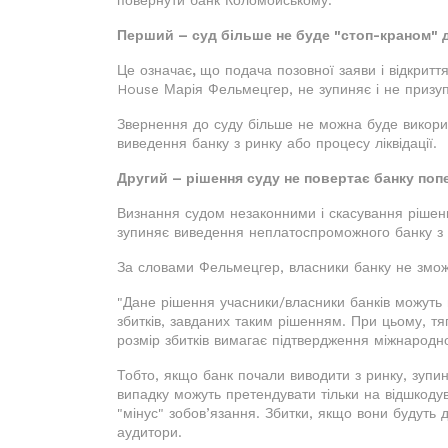
повернути банк Коломойському.
Перший – суд більше не буде "стоп-краном" 
Це означає
,
що подача позовної заяви і відкрит
House Марія Фельмецгер, не зупиняє і не призу
Звернення до суду більше не можна буде викори
виведення банку з ринку або процесу ліквідації.
Другий – рішення суду не повертає банку попе
Визнання судом незаконними і скасування рішень
зупиняє виведення неплатоспроможного банку з р
За словами Фельмецгер, власники банку не зможу
"Дане рішення учасники/власники банків можуть
збитків, завданих таким рішенням. При цьому, тя
розмір збитків вимагає підтвердження міжнарод
Тобто, якщо банк почали виводити з ринку, зупи
випадку можуть претендувати тільки на відшкодув
"мінус" зобов’язання. Збитки, якщо вони будуть 
аудитори.