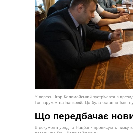
У вересні Ігор Коломойський зустрічався з пре
Гончаруком на Банковій. Це була остання їхня пуб
Що передбачає нов
В документі уряд та Нацбанк прописують низку юр