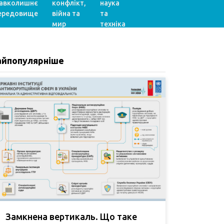
авколишнє
конфлікт,
наука
ередовище
війна та
та
мир
техніка
айпопулярніше
Замкнена вертикаль. Що таке