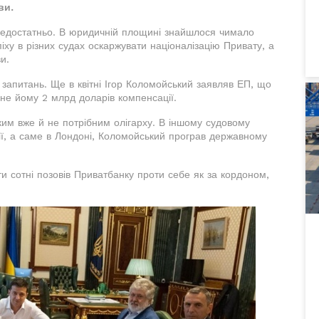
ви.
недостатньо. В юридичній площині знайшлося чимало
іху в різних судах оскаржувати націоналізацію Привату, а
ви.
запитань. Ще в квітні Ігор Коломойський заявляв ЕП, що
не йому 2 млрд доларів компенсації.
ким вже й не потрібним олігарху. В іншому судовому
ії, а саме в Лондоні, Коломойський програв державному
и сотні позовів Приватбанку проти себе як за кордоном,