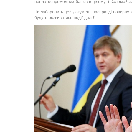
неплатоспроможних банків в цілому, і Коломойс
Чи заборонить цей документ насправді поверну
будуть розвиватись події далі?