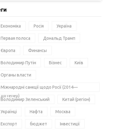
еги
Економіка
Росія
Україна
Первая полоса
Дональд Трамп
Європа
Финансы
Володимир Путін
Бізнес
Київ
Органы власти
Міжнародні санкції щодо Росії (2014—
дотепер)
Володимир Зеленський
Китай (регіон)
Українці
Нафта
Москва
Експорт
бюджет
Інвестиції