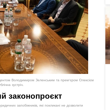
зидентом Володимиром Зеленським та прем'єром Олексієм
лічна зустріч.
ий законопроєкт
идичних запобіжників, які покликані не дозволити