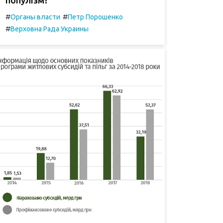
#
#
Органы власти
Петр Порошенко
#
Верховна Рада Украины