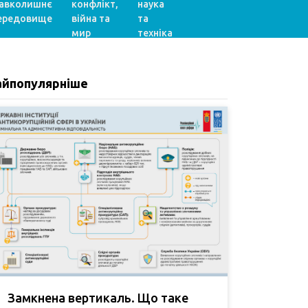
авколишнє
конфлікт,
наука
ередовище
війна та
та
мир
техніка
айпопулярніше
Замкнена вертикаль. Що таке