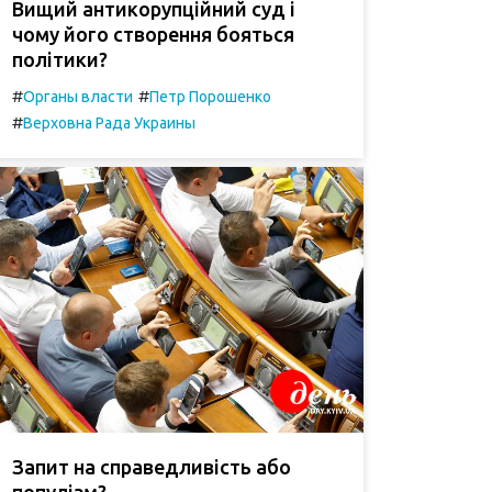
Вищий антикорупційний суд і
чому його створення бояться
політики?
#
#
Органы власти
Петр Порошенко
#
Верховна Рада Украины
Запит на справедливість або
популізм?