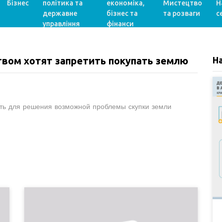
Бізнес
політика та
економіка,
Мистецтво
Н
державне
бізнес та
та розваги
с
управління
фінанси
вом хотят запретить покупать землю
Н
ость для решения возможной проблемы скупки земли