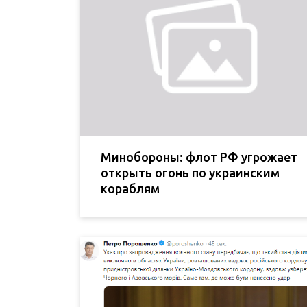
Минобороны: флот РФ угрожает
открыть огонь по украинским
кораблям