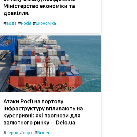
Міністерство економіки та
довкілля.
#
#
#
вода
Росія
Економіка
Атаки Росії на портову
інфраструктуру впливають на
курс гривні: які прогнози для
валютного ринку -- Delo.ua
#
#
#
зерно
порт
Бізнес