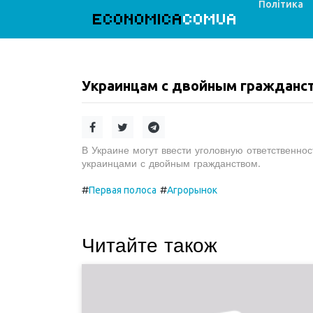
Політика
ECONOMICA
COMUA
Украинцам с двойным гражданст
В Украине могут ввести уголовную ответственн
украинцами с двойным гражданством.
#
#
Первая полоса
Агрорынок
Читайте також