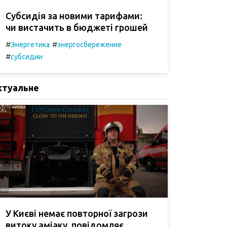
Субсидія за новими тарифами:
чи вистачить в бюджеті грошей
#
#
Энергетика
энергосбережение
#
субсидии
ктуальне
У Києві немає повторної загрози
витоку аміаку, повідомляє