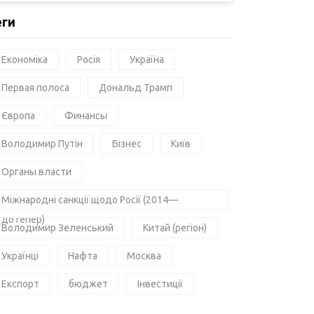
еги
Економіка
Росія
Україна
Первая полоса
Дональд Трамп
Європа
Финансы
Володимир Путін
Бізнес
Київ
Органы власти
Міжнародні санкції щодо Росії (2014—
дотепер)
Володимир Зеленський
Китай (регіон)
Українці
Нафта
Москва
Експорт
бюджет
Інвестиції