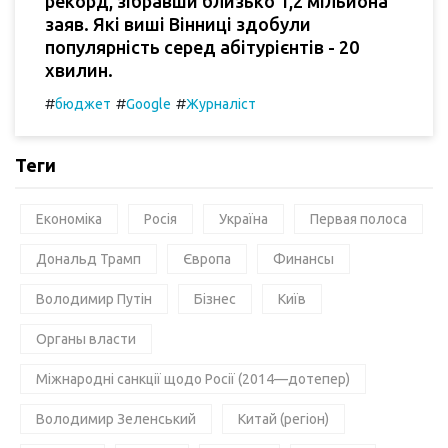
рекорд, зібравши близько 1,2 мільйона
заяв. Які виші Вінниці здобули
популярність серед абітурієнтів - 20
хвилин.
#
#
#
бюджет
Google
Журналіст
Теги
Економіка
Росія
Україна
Первая полоса
Дональд Трамп
Європа
Финансы
Володимир Путін
Бізнес
Київ
Органы власти
Міжнародні санкції щодо Росії (2014—дотепер)
Володимир Зеленський
Китай (регіон)