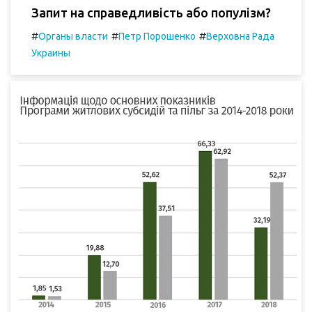
Запит на справедливість або популізм?
#
#
#
Органы власти
Петр Порошенко
Верховна Рада
Украины