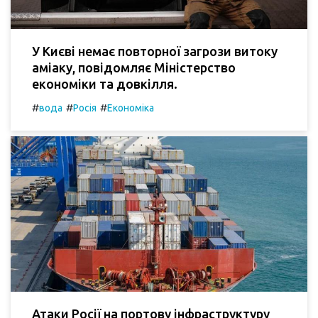
У Києві немає повторної загрози витоку
аміаку, повідомляє Міністерство
економіки та довкілля.
#
#
#
вода
Росія
Економіка
Атаки Росії на портову інфраструктуру