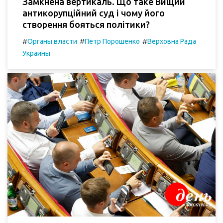
Замкнена вертикаль. Що таке Вищий
антикорупційний суд і чому його
створення бояться політики?
#
#
#
Органы власти
Петр Порошенко
Верховна Рада
Украины