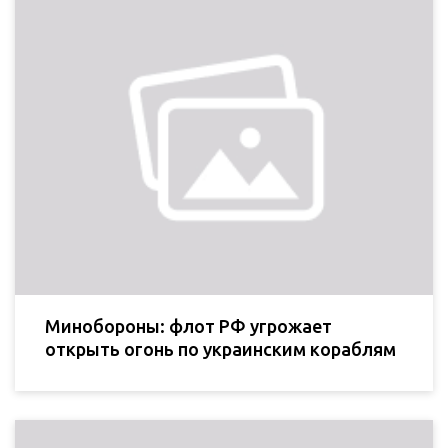
Минобороны: флот РФ угрожает
открыть огонь по украинским кораблям