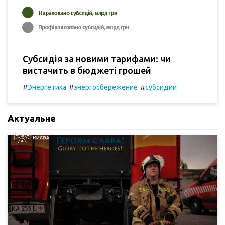
Субсидія за новими тарифами: чи
вистачить в бюджеті грошей
#
#
#
Энергетика
энергосбережение
субсидии
Актуальне