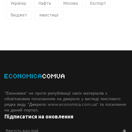
Українці
Нафта
Москва
Експорт
бюджет
Інвестиції
ECONOMICA
COMUA
"Економіка" не проти републікації своїх матеріалів з
обов'язковим посиланням на джерело у вигляді текстового
рядка виду "Джерело www.economiсa.com.ua" та посилання
на даний портал.
Підписатися на оновлення