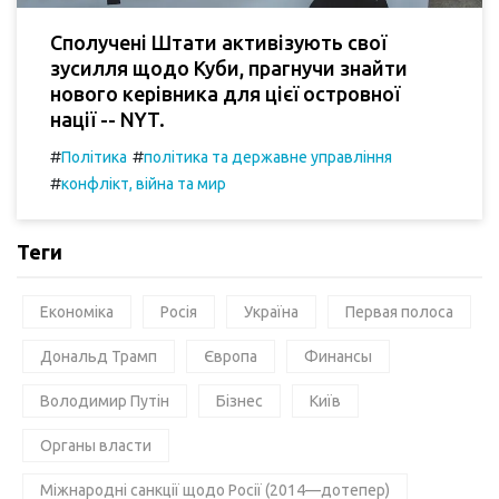
Сполучені Штати активізують свої
зусилля щодо Куби, прагнучи знайти
нового керівника для цієї островної
нації -- NYT.
#
#
Політика
політика та державне управління
#
конфлікт, війна та мир
Теги
Економіка
Росія
Україна
Первая полоса
Дональд Трамп
Європа
Финансы
Володимир Путін
Бізнес
Київ
Органы власти
Міжнародні санкції щодо Росії (2014—дотепер)