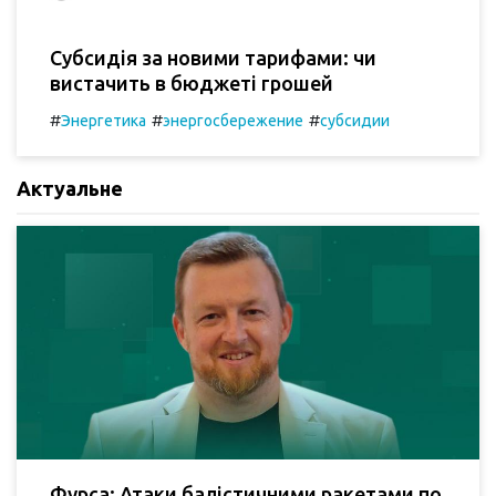
Субсидія за новими тарифами: чи
вистачить в бюджеті грошей
#
#
#
Энергетика
энергосбережение
субсидии
Актуальне
Фурса: Атаки балістичними ракетами по