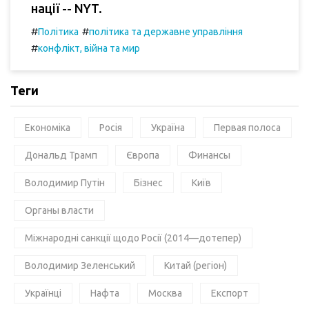
нації -- NYT.
#
#
Політика
політика та державне управління
#
конфлікт, війна та мир
Теги
Економіка
Росія
Україна
Первая полоса
Дональд Трамп
Європа
Финансы
Володимир Путін
Бізнес
Київ
Органы власти
Міжнародні санкції щодо Росії (2014—дотепер)
Володимир Зеленський
Китай (регіон)
Українці
Нафта
Москва
Експорт