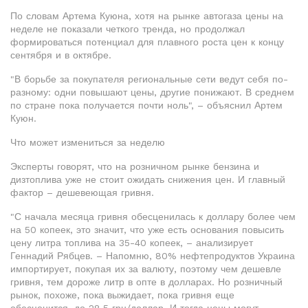
По словам Артема Куюна, хотя на рынке автогаза цены на
неделе не показали четкого тренда, но продолжал
формироваться потенциал для плавного роста цен к концу
сентября и в октябре.
"В борьбе за покупателя региональные сети ведут себя по-
разному: одни повышают цены, другие понижают. В среднем
по стране пока получается почти ноль", – объяснил Артем
Куюн.
Что может измениться за неделю
Эксперты говорят, что на розничном рынке бензина и
дизтоплива уже не стоит ожидать снижения цен. И главный
фактор – дешевеющая гривня.
"С начала месяца гривня обесценилась к доллару более чем
на 50 копеек, это значит, что уже есть основания повысить
цену литра топлива на 35-40 копеек, – анализирует
Геннадий Рябцев. – Напомню, 80% нефтепродуктов Украина
импортирует, покупая их за валюту, поэтому чем дешевле
гривня, тем дороже литр в опте в долларах. Но розничный
рынок, похоже, пока выжидает, пока гривня еще