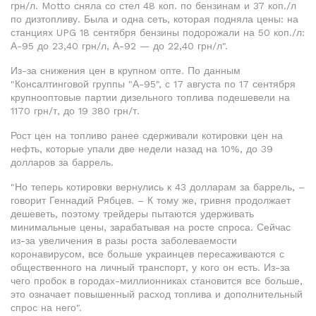
грн/л. Motto сняла со стел 48 коп. по бензинам и 37 коп./л
по дизтопливу. Была и одна сеть, которая подняла цены: на
станциях UPG 18 сентября бензины подорожали на 50 коп./л:
А-95 до 23,40 грн/л, А-92 — до 22,40 грн/л".
Из-за снижения цен в крупном опте. По данным
"Консалтинговой группы "А-95", с 17 августа по 17 сентября
крупнооптовые партии дизельного топлива подешевели на
1170 грн/т, до 19 380 грн/т.
Рост цен на топливо ранее сдерживали котировки цен на
нефть, которые упали две недели назад на 10%, до 39
долларов за баррель.
"Но теперь котировки вернулись к 43 долларам за баррель, –
говорит Геннадий Рябцев. – К тому же, гривня продолжает
дешеветь, поэтому трейдеры пытаются удерживать
минимальные цены, зарабатывая на росте спроса. Сейчас
из-за увеличения в разы роста заболеваемости
коронавирусом, все больше украинцев пересаживаются с
общественного на личный транспорт, у кого он есть. Из-за
чего пробок в городах-миллионниках становится все больше,
это означает повышенный расход топлива и дополнительный
спрос на него".