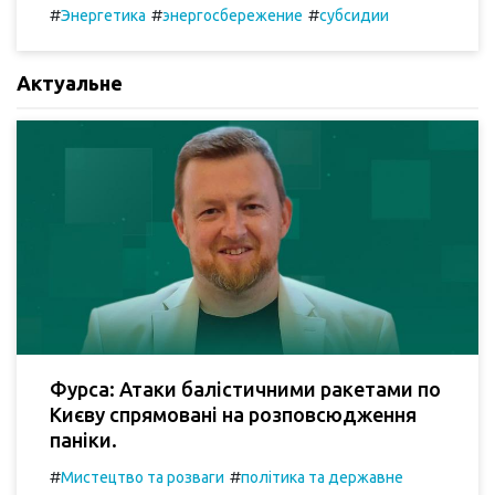
#
#
#
Энергетика
энергосбережение
субсидии
Актуальне
Фурса: Атаки балістичними ракетами по
Києву спрямовані на розповсюдження
паніки.
#
#
Мистецтво та розваги
політика та державне