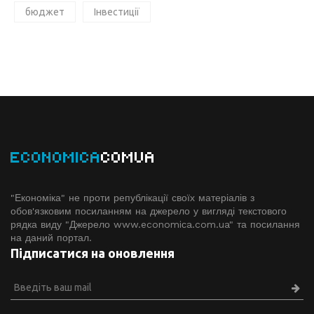
бюджет
Інвестиції
ECONOMICA
COMUA
"Економіка" не проти републікації своїх матеріалів з
обов'язковим посиланням на джерело у вигляді текстового
рядка виду "Джерело www.economiсa.com.ua" та посилання
на даний портал.
Підписатися на оновлення