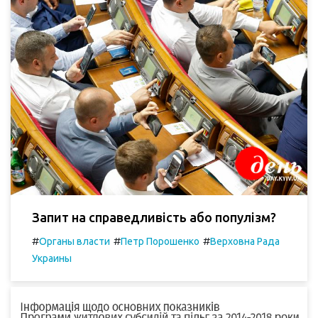
Запит на справедливість або популізм?
#
#
#
Органы власти
Петр Порошенко
Верховна Рада
Украины