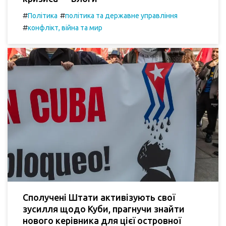
#
#
Політика
політика та державне управління
#
конфлікт, війна та мир
Сполучені Штати активізують свої
зусилля щодо Куби, прагнучи знайти
нового керівника для цієї островної