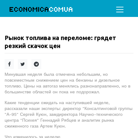
ECONOMICA
COMUA
Рынок топлива на переломе: грядет
резкий скачок цен
Минувшая неделя была отмечена небольшим, но
повсеместным снижением цен на бензины и дизельное
топливо. Цены на автогаз менялись разнонаправленно, но в
большинстве областей он пока не подорожал.
Какие тенденции ожидать на наступившей неделе,
рассказали наши эксперты: директор "Консалтинговой группы
"А-95" Сергей Куюн, замдиректора Научно-технического
центра "Психея" Геннадий Рябцев и аналитик рынка
сжиженного газа Артем Куюн.
Что изменилось за неделю