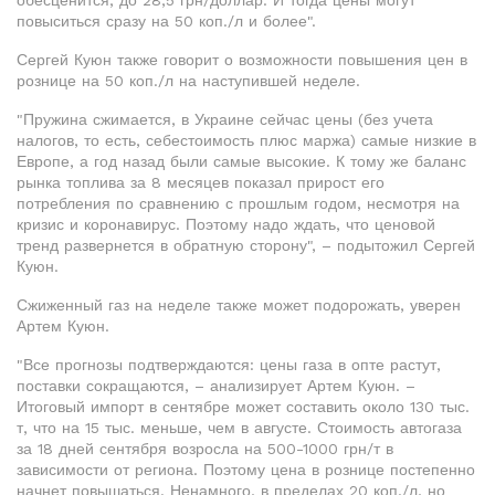
обесценится, до 28,5 грн/доллар. И тогда цены могут
повыситься сразу на 50 коп./л и более".
Сергей Куюн также говорит о возможности повышения цен в
рознице на 50 коп./л на наступившей неделе.
"Пружина сжимается, в Украине сейчас цены (без учета
налогов, то есть, себестоимость плюс маржа) самые низкие в
Европе, а год назад были самые высокие. К тому же баланс
рынка топлива за 8 месяцев показал прирост его
потребления по сравнению с прошлым годом, несмотря на
кризис и коронавирус. Поэтому надо ждать, что ценовой
тренд развернется в обратную сторону", – подытожил Сергей
Куюн.
Сжиженный газ на неделе также может подорожать, уверен
Артем Куюн.
"Все прогнозы подтверждаются: цены газа в опте растут,
поставки сокращаются, – анализирует Артем Куюн. –
Итоговый импорт в сентябре может составить около 130 тыс.
т, что на 15 тыс. меньше, чем в августе. Стоимость автогаза
за 18 дней сентября возросла на 500-1000 грн/т в
зависимости от региона. Поэтому цена в рознице постепенно
начнет повышаться. Ненамного, в пределах 20 коп./л, но