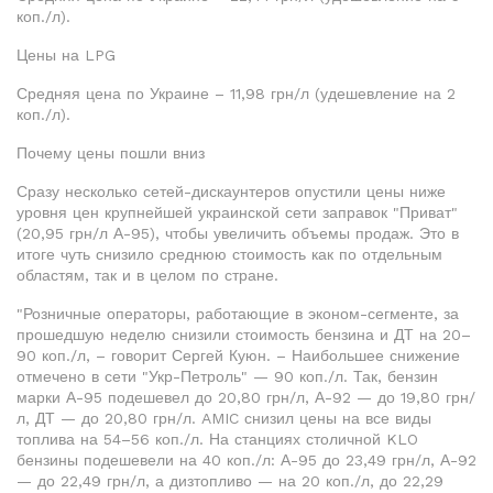
коп./л).
Цены на LPG
Средняя цена по Украине – 11,98 грн/л (удешевление на 2
коп./л).
Почему цены пошли вниз
Сразу несколько сетей-дискаунтеров опустили цены ниже
уровня цен крупнейшей украинской сети заправок "Приват"
(20,95 грн/л А-95), чтобы увеличить объемы продаж. Это в
итоге чуть снизило среднюю стоимость как по отдельным
областям, так и в целом по стране.
"Розничные операторы, работающие в эконом-сегменте, за
прошедшую неделю снизили стоимость бензина и ДТ на 20–
90 коп./л, – говорит Сергей Куюн. – Наибольшее снижение
отмечено в сети "Укр-Петроль" — 90 коп./л. Так, бензин
марки А-95 подешевел до 20,80 грн/л, А-92 — до 19,80 грн/
л, ДТ — до 20,80 грн/л. AMIC снизил цены на все виды
топлива на 54–56 коп./л. На станциях столичной KLO
бензины подешевели на 40 коп./л: А-95 до 23,49 грн/л, А-92
— до 22,49 грн/л, а дизтопливо — на 20 коп./л, до 22,29