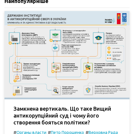
Найпопулярніше
Замкнена вертикаль. Що таке Вищий
антикорупційний суд і чому його
створення бояться політики?
#
#
#
Органы власти
Петр Порошенко
Верховна Рада