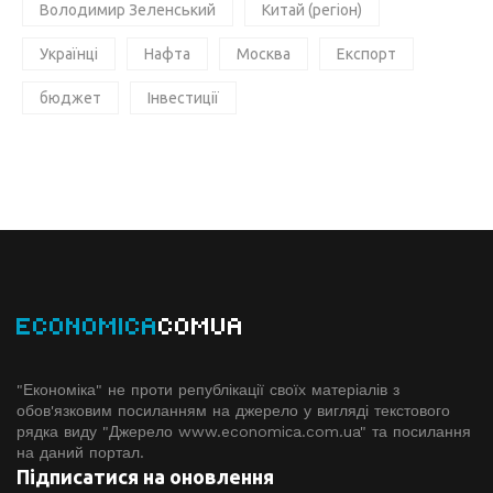
Володимир Зеленський
Китай (регіон)
Українці
Нафта
Москва
Експорт
бюджет
Інвестиції
ECONOMICA
COMUA
"Економіка" не проти републікації своїх матеріалів з
обов'язковим посиланням на джерело у вигляді текстового
рядка виду "Джерело www.economiсa.com.ua" та посилання
на даний портал.
Підписатися на оновлення