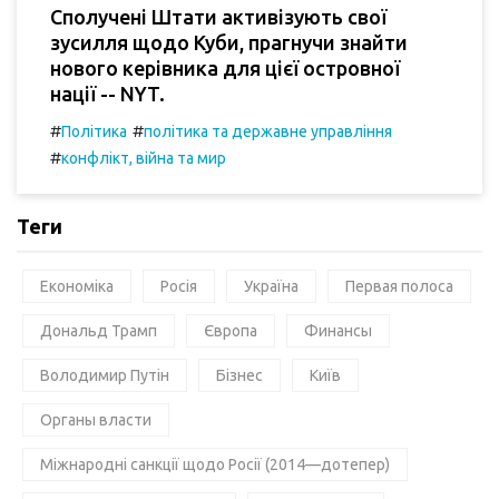
Сполучені Штати активізують свої
зусилля щодо Куби, прагнучи знайти
нового керівника для цієї островної
нації -- NYT.
#
#
Політика
політика та державне управління
#
конфлікт, війна та мир
Теги
Економіка
Росія
Україна
Первая полоса
Дональд Трамп
Європа
Финансы
Володимир Путін
Бізнес
Київ
Органы власти
Міжнародні санкції щодо Росії (2014—дотепер)