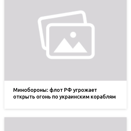
Минобороны: флот РФ угрожает
открыть огонь по украинским кораблям