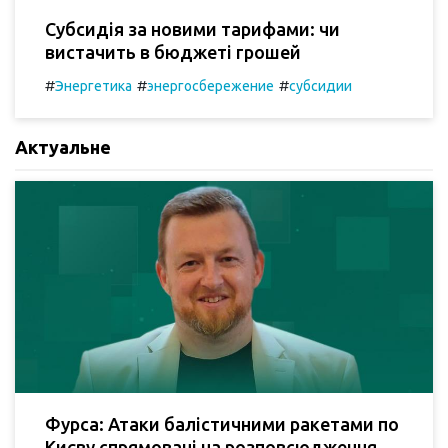
Субсидія за новими тарифами: чи
вистачить в бюджеті грошей
#
#
#
Энергетика
энергосбережение
субсидии
Актуальне
Фурса: Атаки балістичними ракетами по
Києву спрямовані на розповсюдження