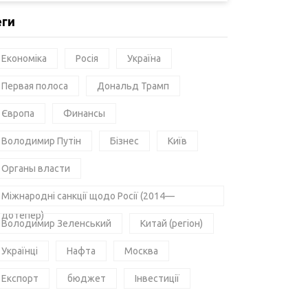
еги
Економіка
Росія
Україна
Первая полоса
Дональд Трамп
Європа
Финансы
Володимир Путін
Бізнес
Київ
Органы власти
Міжнародні санкції щодо Росії (2014—
дотепер)
Володимир Зеленський
Китай (регіон)
Українці
Нафта
Москва
Експорт
бюджет
Інвестиції