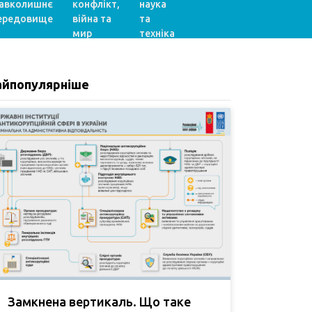
авколишнє
конфлікт,
наука
ередовище
війна та
та
мир
техніка
айпопулярніше
Замкнена вертикаль. Що таке