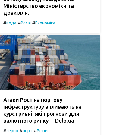
Міністерство економіки та
довкілля.
#
#
#
вода
Росія
Економіка
Атаки Росії на портову
інфраструктуру впливають на
курс гривні: які прогнози для
валютного ринку -- Delo.ua
#
#
#
зерно
порт
Бізнес