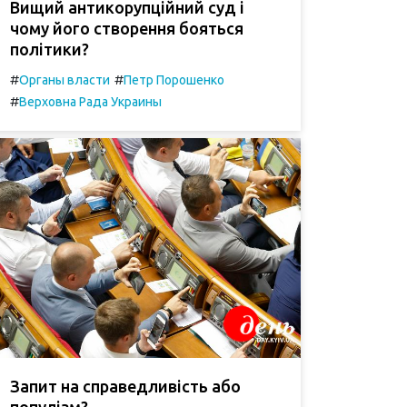
Вищий антикорупційний суд і
чому його створення бояться
політики?
#
#
Органы власти
Петр Порошенко
#
Верховна Рада Украины
Запит на справедливість або
популізм?