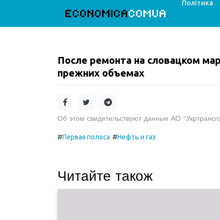
Політика
ECONOMICA
COMUA
После ремонта на словацком мар
прежних объемах
Об этом свидетельствуют данные АО "Укртрансга
#
#
Первая полоса
Нефть и газ
Читайте також