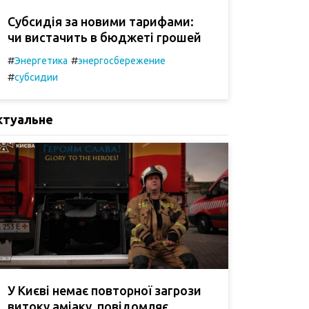
Субсидія за новими тарифами:
чи вистачить в бюджеті грошей
#
#
Энергетика
энергосбережение
#
субсидии
ктуальне
У Києві немає повторної загрози
витоку аміаку, повідомляє