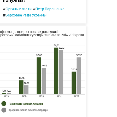
#
#
Органы власти
Петр Порошенко
#
Верховна Рада Украины