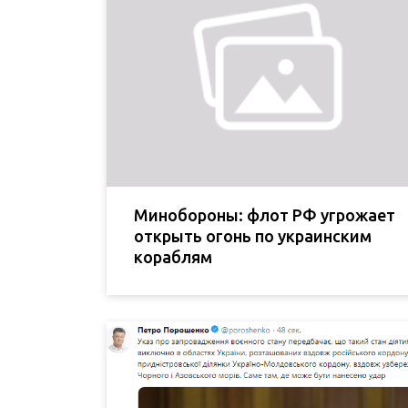
Минобороны: флот РФ угрожает
открыть огонь по украинским
кораблям