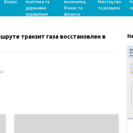
Бізнес
політика та
економіка,
Мистецтво
Н
державне
бізнес та
та розваги
с
управління
фінанси
шруте транзит газа восстановлен в
Н
з".