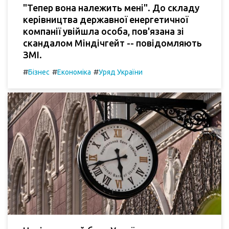
"Тепер вона належить мені". До складу
керівництва державної енергетичної
компанії увійшла особа, пов'язана зі
скандалом Міндічгейт -- повідомляють
ЗМІ.
#
#
#
Бізнес
Економіка
Уряд України