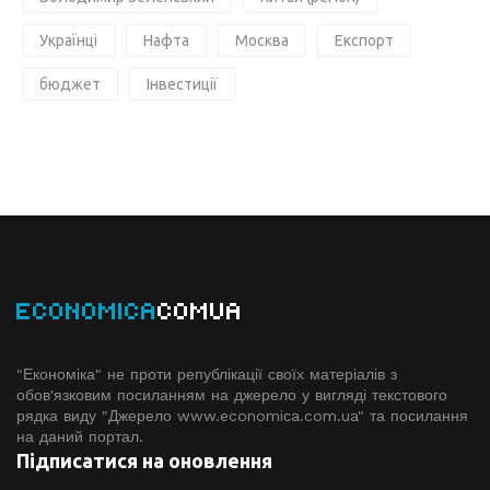
Українці
Нафта
Москва
Експорт
бюджет
Інвестиції
ECONOMICA
COMUA
"Економіка" не проти републікації своїх матеріалів з
обов'язковим посиланням на джерело у вигляді текстового
рядка виду "Джерело www.economiсa.com.ua" та посилання
на даний портал.
Підписатися на оновлення