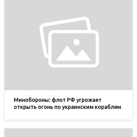
Минобороны: флот РФ угрожает
открыть огонь по украинским кораблям