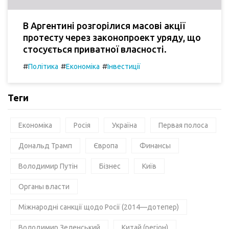
В Аргентині розгорілися масові акції
протесту через законопроект уряду, що
стосується приватної власності.
#
#
#
Політика
Економіка
Інвестиції
Теги
Економіка
Росія
Україна
Первая полоса
Дональд Трамп
Європа
Финансы
Володимир Путін
Бізнес
Київ
Органы власти
Міжнародні санкції щодо Росії (2014—дотепер)
Володимир Зеленський
Китай (регіон)