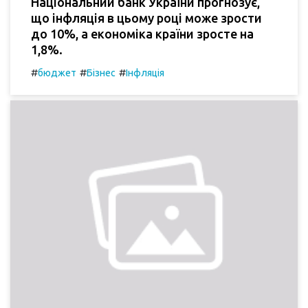
Національний банк України прогнозує,
що інфляція в цьому році може зрости
до 10%, а економіка країни зросте на
1,8%.
#
#
#
бюджет
Бізнес
Інфляція