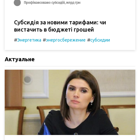
Субсидія за новими тарифами: чи
вистачить в бюджеті грошей
#
#
#
Энергетика
энергосбережение
субсидии
Актуальне