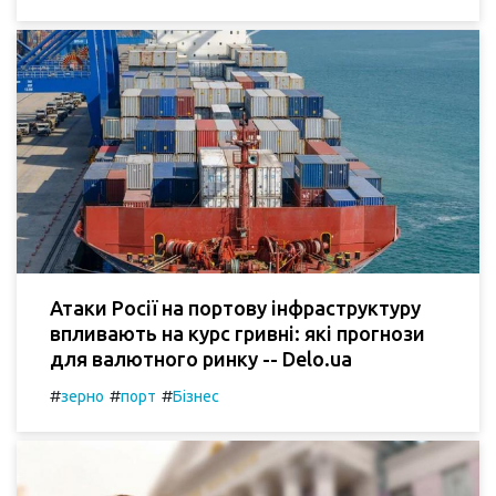
Атаки Росії на портову інфраструктуру
впливають на курс гривні: які прогнози
для валютного ринку -- Delo.ua
#
#
#
зерно
порт
Бізнес