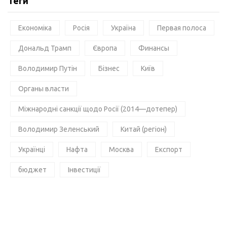
Теги
Економіка
Росія
Україна
Первая полоса
Дональд Трамп
Європа
Финансы
Володимир Путін
Бізнес
Київ
Органы власти
Міжнародні санкції щодо Росії (2014—дотепер)
Володимир Зеленський
Китай (регіон)
Українці
Нафта
Москва
Експорт
бюджет
Інвестиції