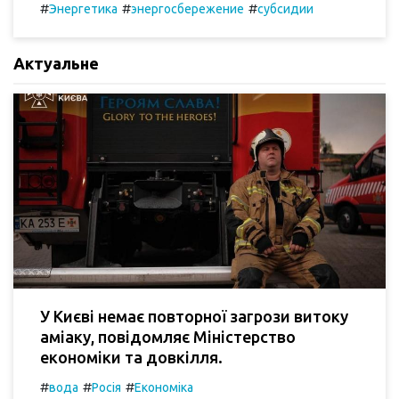
#
#
#
Энергетика
энергосбережение
субсидии
Актуальне
У Києві немає повторної загрози витоку
аміаку, повідомляє Міністерство
економіки та довкілля.
#
#
#
вода
Росія
Економіка