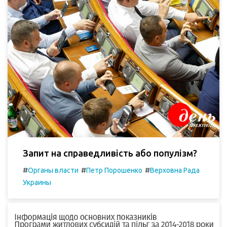
Запит на справедливість або популізм?
#
#
#
Органы власти
Петр Порошенко
Верховна Рада
Украины