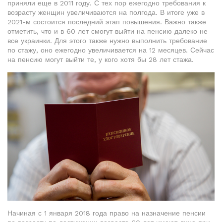
приняли еще в 2011 году. С тех пор ежегодно требования к
возрасту женщин увеличиваются на полгода. В итоге уже в
2021-м состоится последний этап повышения. Важно также
отметить, что и в 60 лет смогут выйти на пенсию далеко не
все украинки. Для этого также нужно выполнить требование
по стажу, оно ежегодно увеличивается на 12 месяцев. Сейчас
на пенсию могут выйти те, у кого хотя бы 28 лет стажа.
Начиная с 1 января 2018 года право на назначение пенсии