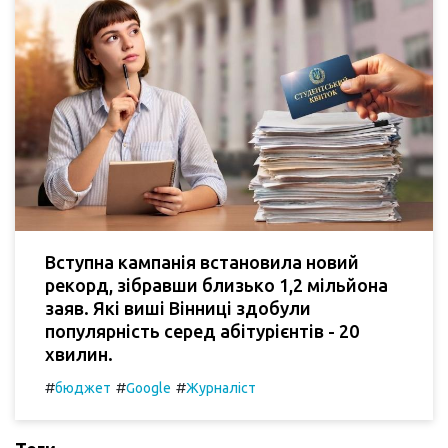
Вступна кампанія встановила новий
рекорд, зібравши близько 1,2 мільйона
заяв. Які виші Вінниці здобули
популярність серед абітурієнтів - 20
хвилин.
#
#
#
бюджет
Google
Журналіст