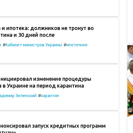
и ипотека: должников не тронут во
тина и 30 дней после
#
#
и
Кабинет министров Украины
ипотечное
инициировал изменение процедуры
 в Украине на период карантина
#
адимир Зеленский
карантин
анонсировал запуск кредитных программ
итчан»