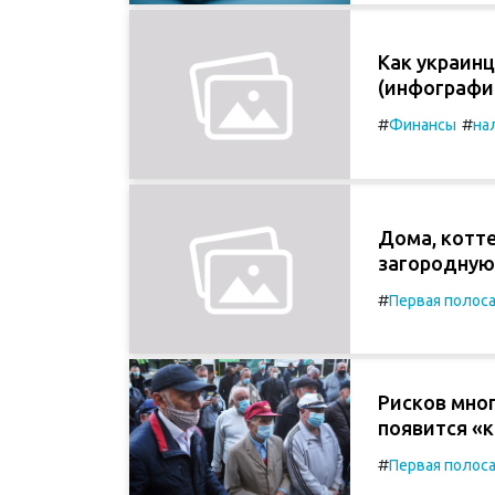
Как украин
(инфографи
#
#
Финансы
на
Дома, котте
загородную
#
Первая полос
Рисков мног
появится «к
#
Первая полос