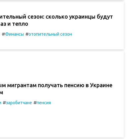
ительный сезон: сколько украинцы будут
газ и тепло
#
#
а
Финансы
отопительный сезон
ым мигрантам получать пенсию в Украине
ом
#
#
и
заробитчане
пенсия