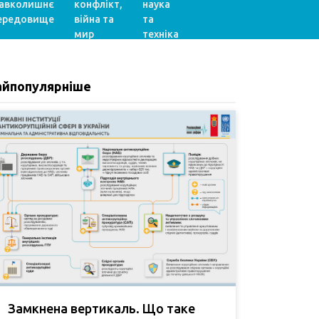
авколишнє
конфлікт,
наука
ередовище
війна та
та
мир
техніка
айпопулярніше
Замкнена вертикаль. Що таке