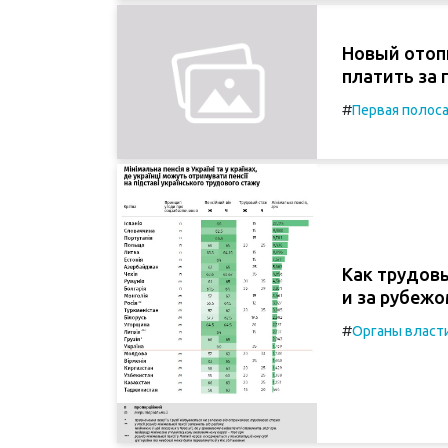
Новый отоп
платить за 
#
Первая полос
Как трудов
и за рубеж
#
Органы власт