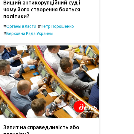
Вищий антикорупційний суд і
чому його створення бояться
політики?
#
#
Органы власти
Петр Порошенко
#
Верховна Рада Украины
Запит на справедливість або
популізм?