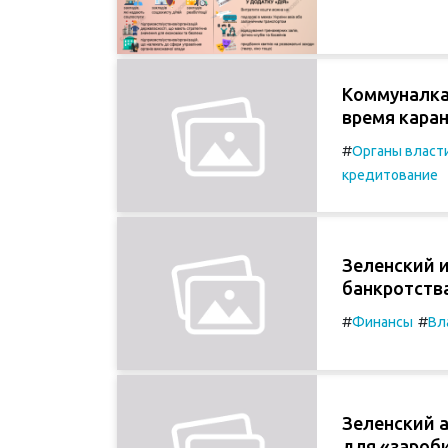
Коммуналка 
время каран
#
Органы власт
кредитование
Зеленский 
банкротства
#
#
Финансы
Вл
Зеленский 
для «зароб