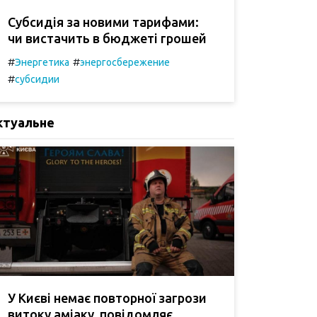
Субсидія за новими тарифами:
чи вистачить в бюджеті грошей
#
#
Энергетика
энергосбережение
#
субсидии
ктуальне
У Києві немає повторної загрози
витоку аміаку, повідомляє