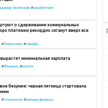
#
адимир Зеленский
заробитчане
ортуют о сдерживании коммунальных
оро платежки рекордно сиганут вверх все
#
#
а
Энергетика
тарифы
я вырастет минимальная зарплата
#
#
а
Финансы
налоги
вое безумие: черная пятница стартовала
мени
#
#
а
технологии
личные финансы