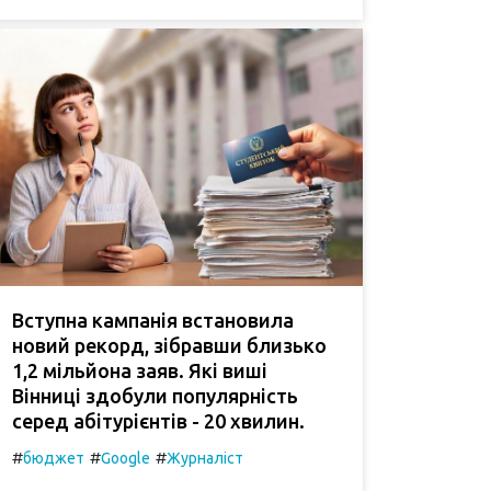
Вступна кампанія встановила
новий рекорд, зібравши близько
1,2 мільйона заяв. Які виші
Вінниці здобули популярність
серед абітурієнтів - 20 хвилин.
#
#
#
бюджет
Google
Журналіст