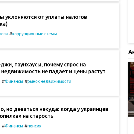
цы уклоняются от уплаты налогов
ка)
#
логи
коррупционные схемы
А
джи, таунхаусы, почему спрос на
 недвижимость не падает и цены растут
#
#
а
Финансы
рынок недвижимости
о, но деваться некуда: когда у украинцев
опилка» на старость
#
#
а
Финансы
пенсия