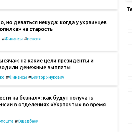
Т
о, но деваться некуда: когда у украинцев
опилка» на старость
#
#
а
Финансы
пенсия
ысяча»: на какие цели президенты и
водили денежные выплаты
#
#
ко
Финансы
Виктор Янукович
ести на безнал»: как будут получать
енсии в отделениях «Укрпочты» во время
#
рпошта
Ощадбанк