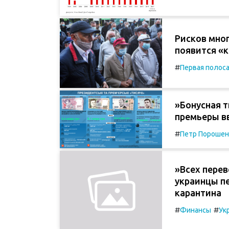
Рисков мног
появится «к
#
Первая полос
»Бонусная т
премьеры в
#
Петр Порошен
»Всех перев
украинцы п
карантина
#
#
Финансы
Ук