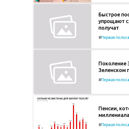
Быстрое пос
упрощают с
получат
#
Первая полос
Поколение 
Зеленском п
#
Первая полос
Пенсии, кот
миллениала
#
Первая полос