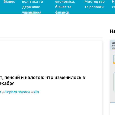
Бізнес
політика та
економіка,
Мистецтво
Н
державне
бізнес та
та розваги
с
управління
фінанси
Н
т, пенсий и налогов: что изменилось в
екабря
#
#
и
Первая полоса
Дія