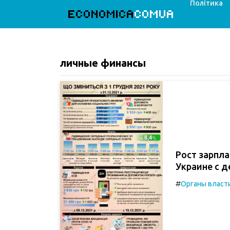
Політика
ECONOMICA
COMUA
личные финансы
Рост зарпла
Украине с д
#
Органы власт