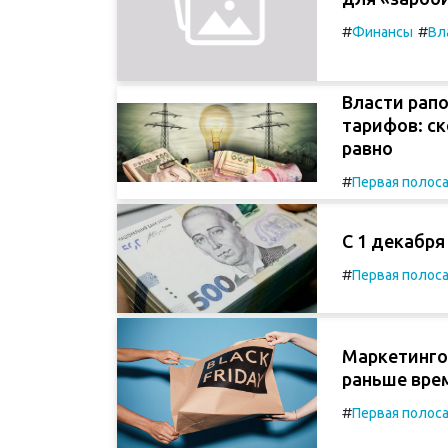
#
#
Финансы
Вл
Власти рап
тарифов: ск
равно
#
Первая полос
С 1 декабр
#
Первая полос
Маркетинго
раньше вре
#
Первая полос