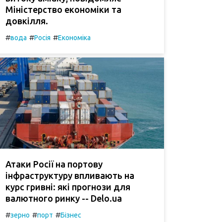
Міністерство економіки та
довкілля.
#
#
#
вода
Росія
Економіка
Атаки Росії на портову
інфраструктуру впливають на
курс гривні: які прогнози для
валютного ринку -- Delo.ua
#
#
#
зерно
порт
Бізнес