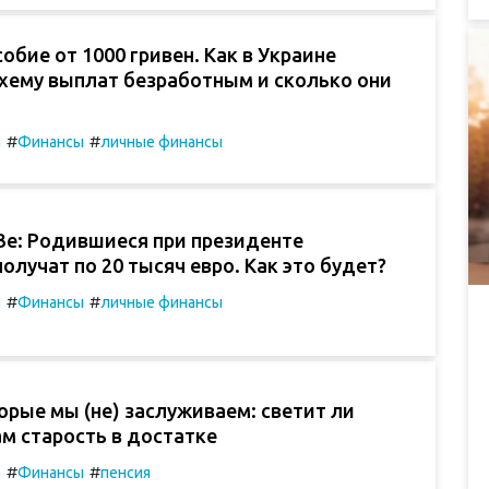
обие от 1000 гривен. Как в Украине
хему выплат безработным и сколько они
#
#
а
Финансы
личные финансы
Зе: Родившиеся при президенте
олучат по 20 тысяч евро. Как это будет?
#
#
а
Финансы
личные финансы
орые мы (не) заслуживаем: светит ли
м старость в достатке
#
#
а
Финансы
пенсия