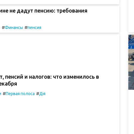
ине не дадут пенсию: требования
#
#
а
Финансы
пенсия
т, пенсий и налогов: что изменилось в
екабря
#
#
и
Первая полоса
Дія