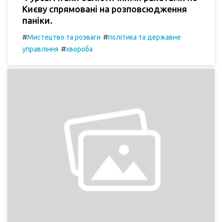
Києву спрямовані на розповсюдження
паніки.
#
#
Мистецтво та розваги
політика та державне
#
управління
хвороба