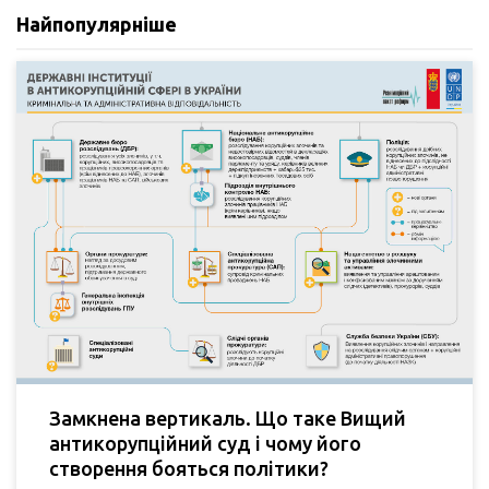
Найпопулярніше
Замкнена вертикаль. Що таке Вищий
антикорупційний суд і чому його
створення бояться політики?