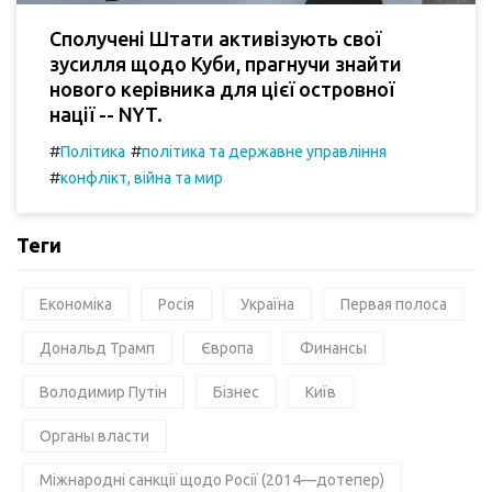
Сполучені Штати активізують свої
зусилля щодо Куби, прагнучи знайти
нового керівника для цієї островної
нації -- NYT.
#
#
Політика
політика та державне управління
#
конфлікт, війна та мир
Теги
Економіка
Росія
Україна
Первая полоса
Дональд Трамп
Європа
Финансы
Володимир Путін
Бізнес
Київ
Органы власти
Міжнародні санкції щодо Росії (2014—дотепер)