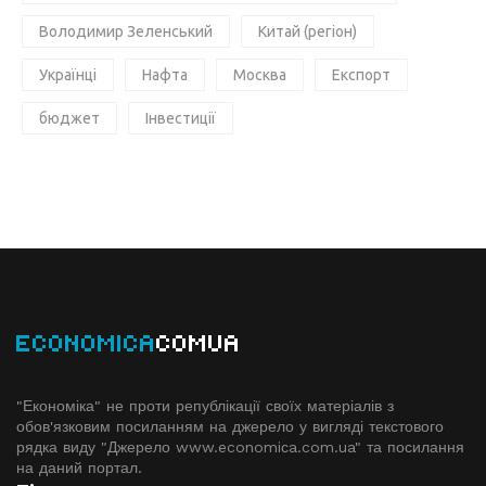
Володимир Зеленський
Китай (регіон)
Українці
Нафта
Москва
Експорт
бюджет
Інвестиції
ECONOMICA
COMUA
"Економіка" не проти републікації своїх матеріалів з
обов'язковим посиланням на джерело у вигляді текстового
рядка виду "Джерело www.economiсa.com.ua" та посилання
на даний портал.