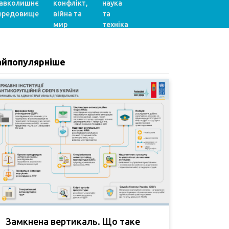
авколишнє
конфлікт,
наука
ередовище
війна та
та
мир
техніка
айпопулярніше
Замкнена вертикаль. Що таке