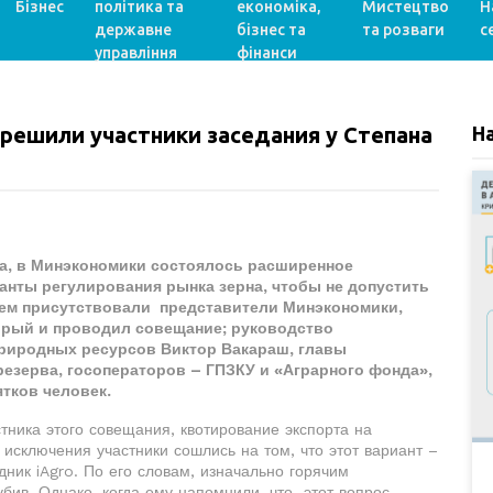
Бізнес
політика та
економіка,
Мистецтво
Н
державне
бізнес та
та розваги
с
управління
фінанси
решили участники заседания у Степана
Н
ста, в Минэкономики состоялось расширенное
анты регулирования рынка зерна, чтобы не допустить
ем присутствовали представители Минэкономики,
орый и проводил совещание; руководство
природных ресурсов Виктор Вакараш, главы
езерва, госоператоров – ГПЗКУ и «Аграрного фонда»,
тков человек.
тника этого совещания, квотирование экспорта на
 исключения участники сошлись на том, что этот вариант –
ник iAgro. По его словам, изначально горячим
бив. Однако, когда ему напомнили, что этот вопрос