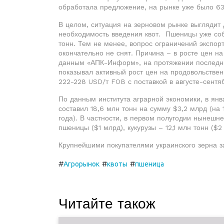
обработала предложение, на рынке уже было 630
В целом, ситуация на зерновом рынке выглядит 
необходимость введения квот. Пшеницы уже соб
тонн. Тем не менее, вопрос ограничений экспорт
окончательно не снят. Причина – в росте цен н
данным «АПК-Информ», на протяжении последних
показывал активный рост цен на продовольстве
222-228 USD/т FOB с поставкой в августе-сентя
По данным института аграрной экономики, в янв
составил 18,6 млн тонн на сумму $3,2 млрд (на
года). В частности, в первом полугодии нынешн
пшеницы ($1 млрд), кукурузы – 12,1 млн тонн ($2
Крупнейшими покупателями украинского зерна з
#
#
#
Агрорынок
квоты
пшеница
Читайте також