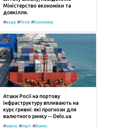
Міністерство економіки та
довкілля.
#
#
#
вода
Росія
Економіка
Атаки Росії на портову
інфраструктуру впливають на
курс гривні: які прогнози для
валютного ринку -- Delo.ua
#
#
#
зерно
порт
Бізнес