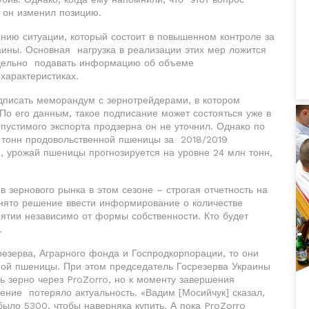
 он изменил позицию.
нию ситуации, который состоит в повышенном контроле за
ины. Основная нагрузка в реализации этих мер ложится
едельно подавать информацию об объеме
характеристиках.
дписать меморандум с зернотрейдерами, в котором
 По его данным, такое подписание может состояться уже в
устимого экспорта продзерна он не уточнил. Однако по
н тонн продовольственной пшеницы за 2018/2019
, урожай пшеницы прогнозируется на уровне 24 млн тонн,
 зернового рынка в этом сезоне – строгая отчетность на
нято решение ввести информирование о количестве
иятии независимо от формы собственности. Кто будет
.
резерва, Аграрного фонда и Госпродкорпорации, то они
ой пшеницы. При этом председатель Госрезерва Украины
ь зерно через ProZorro, но к моменту завершения
ение потеряло актуальность. «Вадим [Мосийчук] сказал,
было 5300, чтобы наверняка купить. А пока ProZorro