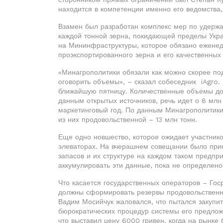
находится в компетенции именно его ведомства,
Взамен был разработан комплекс мер по удержа
каждой тонной зерна, покидающей пределы Укра
на Мининфраструктуры, которое обязано ежен
проэкспортированного зерна и его качественных 
«Минагрополитики обязали как можно скорее по
оговорить объемы», – сказал собеседник iAgro.
ближайшую пятницу. Количественные объемы доп
данным открытых источников, речь идет о 8 мл
маркетинговый год. По данным Минагрополитики
из них продовольственной – 13 млн тонн.
Еще одно новшество, которое ожидает участников
элеваторах. На вчерашнем совещании было при
запасов и их структуре на каждом таком предпр
аккумулировать эти данные, пока не определено
Что касается государственных операторов – Гос
должны сформировать резервы продовольственн
Вадим Мосийчук жаловался, что пытался закупит
бюрократических процедур системы его предлож
что выставил цену 6000 гривен, когда на рынке 