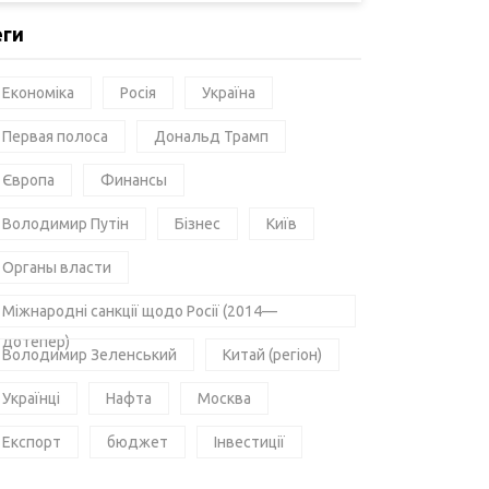
еги
Економіка
Росія
Україна
Первая полоса
Дональд Трамп
Європа
Финансы
Володимир Путін
Бізнес
Київ
Органы власти
Міжнародні санкції щодо Росії (2014—
дотепер)
Володимир Зеленський
Китай (регіон)
Українці
Нафта
Москва
Експорт
бюджет
Інвестиції