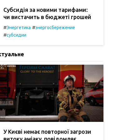
Субсидія за новими тарифами:
чи вистачить в бюджеті грошей
#
#
Энергетика
энергосбережение
#
субсидии
ктуальне
У Києві немає повторної загрози
витоку аміаку, повідомляє