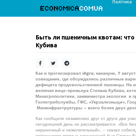
Політика
ECONOMICA
COMUA
Быть ли пшеничным квотам: что 
Кубива
Как и прогнозировал iAgro, накануне, 7 авгу
совещание, где обсуждались различные вари
дефицита продовольственной пшеницы. На н
включая вице-премьера Степана Кубива, кот
Минагрополитики, замминистра экологии и 
Госпотребслужбы, ГФС, «Укрзализныци», Госр
Мининфраструктуры – всего более двух деся
Как сообщили независимо друг от друга два учас
сегодняшний день не рассматривается. «Все без
нерыночный и нежелательный», – сказал собесед
сторонником прямых ограничений был Степан Ку