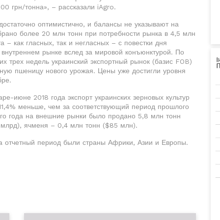
0 грн/тонна», – рассказали iAgro.
достаточно оптимистично, и балансы не указывают на
рано более 20 млн тонн при потребности рынка в 4,5 млн
а – как гласных, так и негласных – с повестки дня
а внутреннем рынке вслед за мировой конъюнктурой. По
 трех недель украинский экспортный рынок (базис FOB)
нную пшеницу нового урожая. Цены уже достигли уровня
бре.
аре-июне 2018 года экспорт украинских зерновых культур
 11,4% меньше, чем за соответствующий период прошлого
его года на внешние рынки было продано 5,8 млн тонн
 млрд), ячменя – 0,4 млн тонн ($85 млн).
а отчетный период были страны Африки, Азии и Европы.