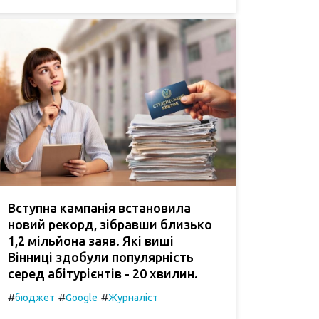
Вступна кампанія встановила
новий рекорд, зібравши близько
1,2 мільйона заяв. Які виші
Вінниці здобули популярність
серед абітурієнтів - 20 хвилин.
#
#
#
бюджет
Google
Журналіст