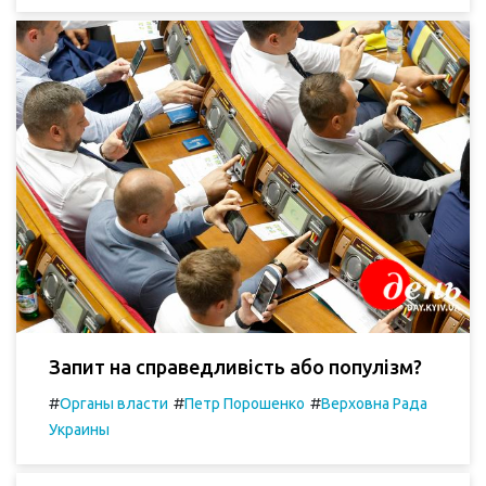
Запит на справедливість або популізм?
#
#
#
Органы власти
Петр Порошенко
Верховна Рада
Украины