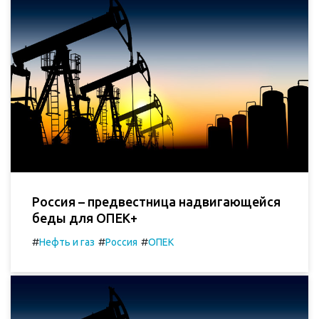
Россия – предвестница надвигающейся
беды для ОПЕК+
#
#
#
Нефть и газ
Россия
ОПЕК