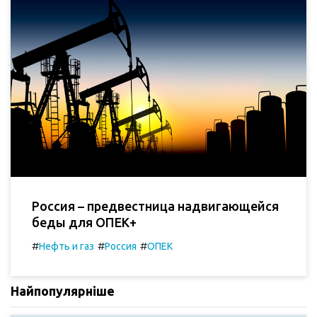
Россия – предвестница надвигающейся
беды для ОПЕК+
#
#
#
Нефть и газ
Россия
ОПЕК
Найпопулярніше