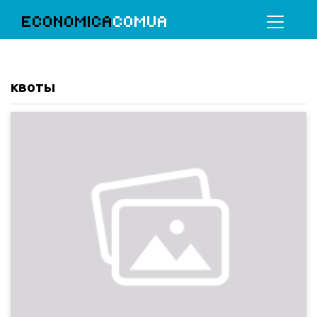
ECONOMICA
COMUA
квоты