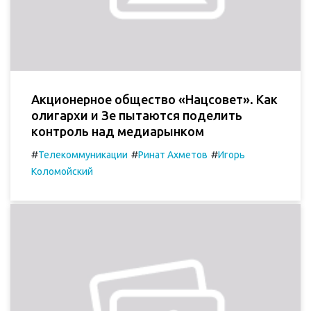
Акционерное общество «Нацсовет». Как
олигархи и Зе пытаются поделить
контроль над медиарынком
#
#
#
Телекоммуникации
Ринат Ахметов
Игорь
Коломойский