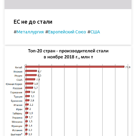
ЕС не до стали
#
#
#
Металлургия
Европейский Союз
США