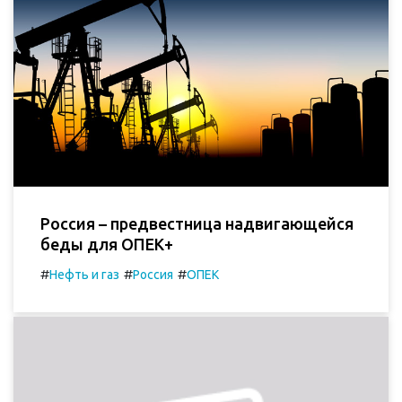
Россия – предвестница надвигающейся
беды для ОПЕК+
#
#
#
Нефть и газ
Россия
ОПЕК