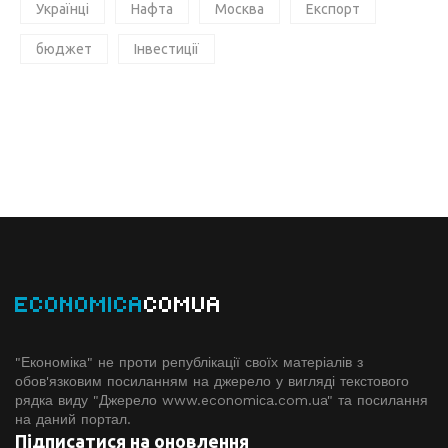
Українці
Нафта
Москва
Експорт
бюджет
Інвестиції
ECONOMICA
COMUA
"Економіка" не проти републікації своїх матеріалів з
обов'язковим посиланням на джерело у вигляді текстового
рядка виду "Джерело www.economiсa.com.ua" та посилання
на даний портал.
Підписатися на оновлення