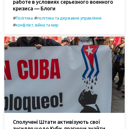
работе в условиях серьезного военного
кризиса — Блоги
#
#
Політика
політика та державне управління
#
конфлікт, війна та мир
Сполучені Штати активізують свої
зусилля щодо Куби, прагнучи знайти