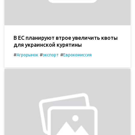
В ЕС планируют втрое увеличить квоты
для украинской курятины
#
#
#
Агрорынок
экспорт
Еврокомиссия