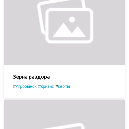
Зерна раздора
#
#
#
Агрорынок
кризис
квоты