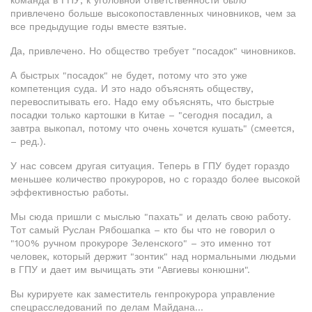
команда в ГПУ, к уголовной ответственности было
привлечено больше высокопоставленных чиновников, чем за
все предыдущие годы вместе взятые.
Да, привлечено. Но общество требует "посадок" чиновников.
А быстрых "посадок" не будет, потому что это уже
компетенция суда. И это надо объяснять обществу,
перевоспитывать его. Надо ему объяснять, что быстрые
посадки только картошки в Китае – "сегодня посадил, а
завтра выкопал, потому что очень хочется кушать" (смеется,
– ред.).
У нас совсем другая ситуация. Теперь в ГПУ будет гораздо
меньшее количество прокуроров, но с гораздо более высокой
эффективностью работы.
Мы сюда пришли с мыслью "пахать" и делать свою работу.
Тот самый Руслан Рябошапка – кто бы что не говорил о
"100% ручном прокуроре Зеленского" – это именно тот
человек, который держит "зонтик" над нормальными людьми
в ГПУ и дает им вычищать эти "Авгиевы конюшни".
Вы курируете как заместитель генпрокурора управление
спецрасследований по делам Майдана...