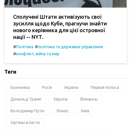
Сполучені Штати активізують свої
зусилля щодо Куби, прагнучи знайти
нового керівника для цієї островної
нації -- NYT.
#
#
Політика
політика та державне управління
#
конфлікт, війна та мир
Теги
Економіка
Росія
Україна
Первая полоса
Дональд Трамп
Європа
Финансы
Володимир Путін
Бізнес
Київ
Органы власти