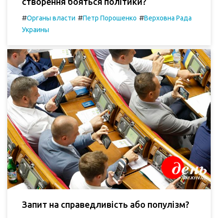
створення бояться політики?
#
#
#
Органы власти
Петр Порошенко
Верховна Рада
Украины
Запит на справедливість або популізм?