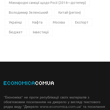
Міжнародні санкції щодо Росії (2014—дотепер)
Володимир Зеленський
Китай (регіон)
Українці
Нафта
Москва
Експорт
бюджет
Інвестиції
ECONOMICA
COMUA
"Економіка" не проти републікації своїх матеріалів з
обов'язковим посиланням на джерело у вигляді текстового
рядка виду "Джерело www.economiсa.com.ua" та посилання