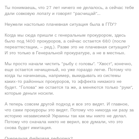
Ты понимаешь, что 27 лет ничего не делалось, а сейчас тебе
дали совковую лопату и говорят "расчищай"...
Неужели настолько плачевная ситуация была в ГПУ?
Когда мы сюда пришли с генеральным прокурором, здесь
было под 1400 прокуроров, а сейчас остается 680 (после
переаттестации, – ред.). Разве это не плачевная ситуация?
И это только в Генеральной прокуратуре, а не в местных.
Мы просто начали чистить "рыбу с головы". "Хвост", конечно,
еще остается нечищеный, но уже гораздо легче. Потому что
когда ты начинаешь, например, выкидывать из системы
каких-то районных прокуроров, то эффекта никакого не
будет. "Голова" же остается та же, а меняются только "руки",
которые деньги носили.
А теперь совсем другой подход и все это видят. И главное,
что сами прокуроры это видят. Потому что никогда ни разу за
историю независимой Украины так как мы никто не делал.
Потому что сначала никто не верил, все думали, что это
снова будет имитация.
Очередная фейковая реформа?