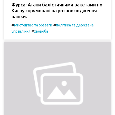
Фурса: Атаки балістичними ракетами по
Києву спрямовані на розповсюдження
паніки.
#
#
Мистецтво та розваги
політика та державне
#
управління
хвороба