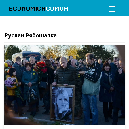
ECONOMICA
COMUA
Руслан Рябошапка