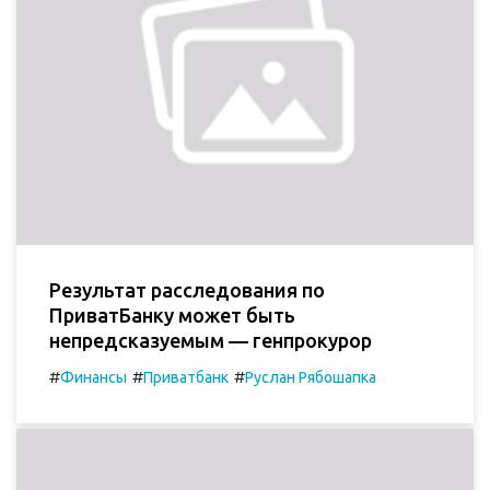
Результат расследования по
ПриватБанку может быть
непредсказуемым — генпрокурор
#
#
#
Финансы
Приватбанк
Руслан Рябошапка