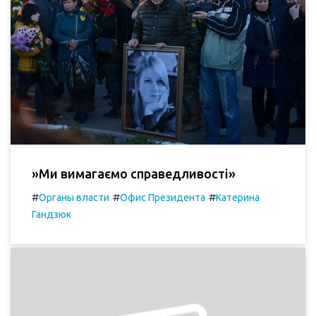
»Ми вимагаємо справедливості»
#
#
#
Органы власти
Офис Президента
Катерина
Гандзюк