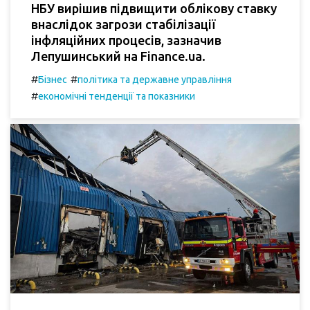
НБУ вирішив підвищити облікову ставку
внаслідок загрози стабілізації
інфляційних процесів, зазначив
Лепушинський на Finance.ua.
#
#
Бізнес
політика та державне управління
#
економічні тенденції та показники