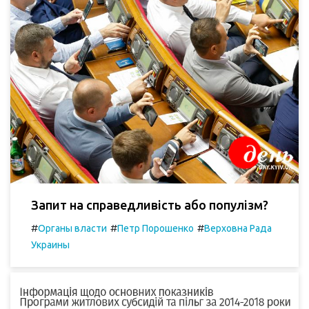
Запит на справедливість або популізм?
#
#
#
Органы власти
Петр Порошенко
Верховна Рада
Украины