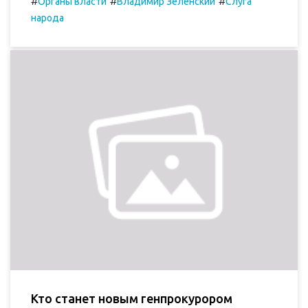
#
#
#
Органы власти
Владимир Зеленский
Слуга
народа
Кто станет новым генпрокурором