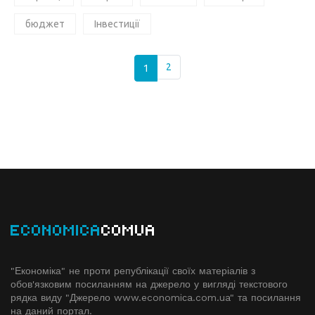
бюджет
Інвестиції
1
2
ECONOMICA
COMUA
"Економіка" не проти републікації своїх матеріалів з
обов'язковим посиланням на джерело у вигляді текстового
рядка виду "Джерело www.economiсa.com.ua" та посилання
на даний портал.