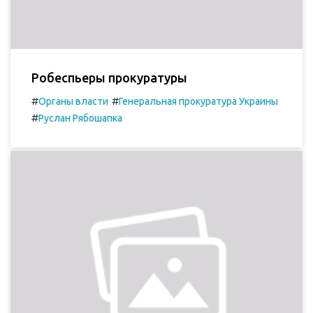
Робеспьеры прокуратуры
#
#
Органы власти
Генеральная прокуратура Украины
#
Руслан Рябошапка