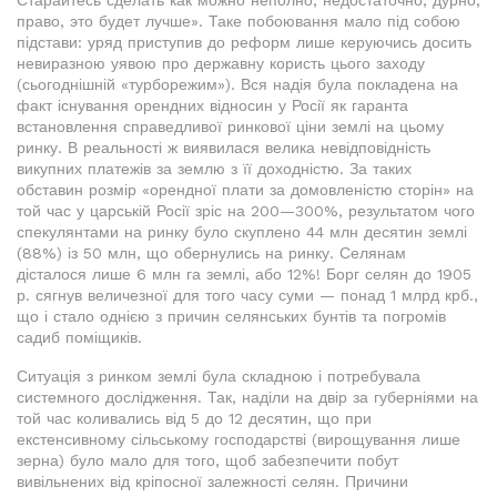
Старайтесь сделать как можно неполно, недостаточно, дурно;
право, это будет лучше». Таке побоювання мало під собою
підстави: уряд приступив до реформ лише керуючись досить
невиразною уявою про державну користь цього заходу
(сьогоднішній «турборежим»). Вся надія була покладена на
факт існування орендних відносин у Росії як гаранта
встановлення справедливої ринкової ціни землі на цьому
ринку. В реальності ж виявилася велика невідповідність
викупних платежів за землю з її доходністю. За таких
обставин розмір «орендної плати за домовленістю сторін» на
той час у царській Росії зріс на 200—300%, результатом чого
спекулянтами на ринку було скуплено 44 млн десятин землі
(88%) із 50 млн, що обернулись на ринку. Селянам
дісталося лише 6 млн га землі, або 12%! Борг селян до 1905
р. сягнув величезної для того часу суми — понад 1 млрд крб.,
що і стало однією з причин селянських бунтів та погромів
садиб поміщиків.
Ситуація з ринком землі була складною і потребувала
системного дослідження. Так, наділи на двір за губерніями на
той час коливались від 5 до 12 десятин, що при
екстенсивному сільському господарстві (вирощування лише
зерна) було мало для того, щоб забезпечити побут
вивільнених від кріпосної залежності селян. Причини