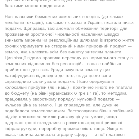
багатими можна продовжити.
Нові власники безмежних земельних володінь (до кількох
мільйонів гектарів), так само як зараз в Україні, платили низькі
податки. Щоправда, такі аномалії обмеження території для
проживання зростаючої чисельності населення швидко
зникають мирним чи революційним шляхами із втратою життя
охочих утримувати не створений ними природний продукт —
землю, яка належить усім без винятку жителям планети.
Цивілізації відома практика переходу до нормального стану в
земельних відносинах без революцій. І вона є найбільш
прийнятною для всіх. Уряди викупали землю у цих
латифундистів відповідно до того, як до цього вони
справедливо сплачували податки. Якщо одержували
колосальні прибутки (як і наші) і практично нічого не платили
до бюджету (на рівні українських 6 грн з 1 га), то методика
працювала у зворотному порядку: нульовий податок —
нульова ціна за землю. І це справедливо, але дуже не
подобалося землевласникам. Застосовували більш лабільний
підхід: платили за землю ринкову ціну за умови, якщо
одержані гроші вкладалися в розвиток аграрної ринкової
інфраструктури, переробну промисловість тощо. Якщо ж
якась частина залишала аграрну сферу — з неї платився