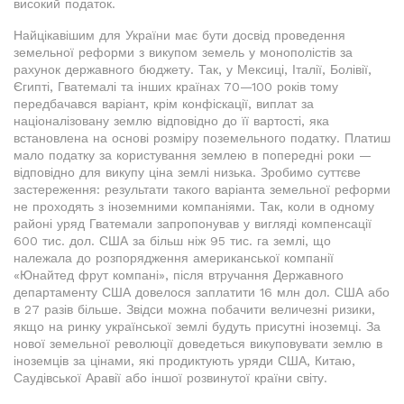
високий податок.
Найцікавішим для України має бути досвід проведення
земельної реформи з викупом земель у монополістів за
рахунок державного бюджету. Так, у Мексиці, Італії, Болівії,
Єгипті, Гватемалі та інших країнах 70—100 років тому
передбачався варіант, крім конфіскації, виплат за
націоналізовану землю відповідно до її вартості, яка
встановлена на основі розміру поземельного податку. Платиш
мало податку за користування землею в попередні роки —
відповідно для викупу ціна землі низька. Зробимо суттєве
застереження: результати такого варіанта земельної реформи
не проходять з іноземними компаніями. Так, коли в одному
районі уряд Гватемали запропонував у вигляді компенсації
600 тис. дол. США за більш ніж 95 тис. га землі, що
належала до розпорядження американської компанії
«Юнайтед фрут компані», після втручання Державного
департаменту США довелося заплатити 16 млн дол. США або
в 27 разів більше. Звідси можна побачити величезні ризики,
якщо на ринку української землі будуть присутні іноземці. За
нової земельної революції доведеться викуповувати землю в
іноземців за цінами, які продиктують уряди США, Китаю,
Саудівської Аравії або іншої розвинутої країни світу.