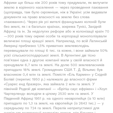
Африки ще більш ніж 200 років тому придумали, як вилучити
землю в корінного населення — через проведення паювання
(щоправда, там було скромніше, ніж в Україні: усім видавали
документи на право власності на землю без слова
«паювання»). Через рік усі жителі французьких колоній були
без землі, як і в багатьох країнах, зокрема Тунісі, Західній
Африці та ін. За недолугих реформ або ж колонізації країн 70
—300 років тому окремі особи та корпорації монополізували
величезні площі кращої землі. Наприклад, по всій Латинській
Америці приблизно 1,5% приватних землеволодінь
перевищували по площі 6 тис. га кожне, і вони займали 50%
усієї сільськогосподарської землі. В Аргентині дві тісно
пов’язані одна з другою компанії мали у своїй власності й
орендували 6,7 млн га землі. На долю 500 землевласників
припадало 18% землі. Громадянин США Т. Д. Вільямс був
власником 0,4 млн га землі. Помістя «Ель Кармен» у Східній
Болівії (перепис 1950 р.) належало до власності фірми
«Суарес енд бразерз», яка займала 2 млн га землі. У
північній Родезії дві компанії — «Брітіш саус ефрікен» і «Хоуп
Чартерленд» володіли в цілому 2530 млн га землі. У
Південній Африці 1951 р. на одного неєвропейця (із 10 млн)
припадало по 1,3 га землі, на європейця (із 2643 тис.) — у
середньому по 724 га землі. Перелік неприпустимої для
суспільств поляризації розподілу земель між бідними і