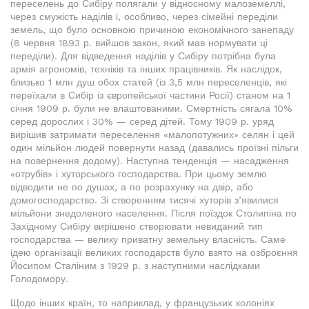
переселень до Сибіру полягали у відносному малоземеллі,
через смужість наділів і, особливо, через сімейні переділи
земель, що було основною причиною економічного занепаду
(8 червня 1893 р. вийшов закон, який мав нормувати ці
переділи). Для відведення наділів у Сибіру потрібна була
армія агрономів, техніків та інших працівників. Як наслідок,
близько 1 млн душ обох статей (із 3,5 млн переселенців, які
переїхали в Сибір із європейської частини Росії) станом на 1
січня 1909 р. були не влаштованими. Смертність сягала 10%
серед дорослих і 30% — серед дітей. Тому 1909 р. уряд
вирішив затримати переселення «малопотужних» селян і цей
один мільйон людей повернути назад (давались проїзні пільги
на повернення додому). Наступна тенденція — насадження
«отрубів» і хуторського господарства. При цьому землю
відводити не по душах, а по розрахунку на двір, або
домогосподарство. Зі створенням тисячі хуторів з’явилися
мільйони знедоленого населення. Після поїздок Столипіна по
Західному Сибіру вирішено створювати невиданий тип
господарства — велику приватну земельну власність. Саме
ідею організації великих господарств було взято на озброєння
Йосипом Сталіним з 1929 р. з наступними наслідками
Голодомору.
Щодо інших країн, то наприклад, у французьких колоніях