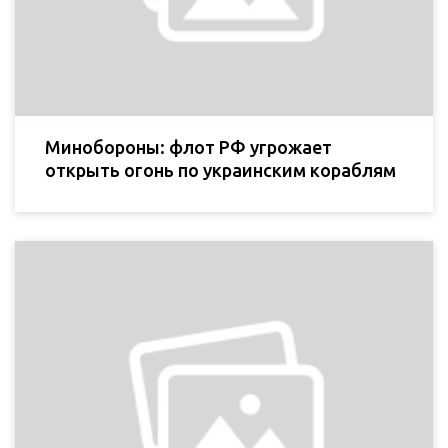
Минобороны: флот РФ угрожает
открыть огонь по украинским кораблям