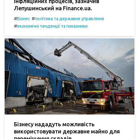
інфляційних процесів, зазначив
Лепушинський на Finance.ua.
#
#
Бізнес
політика та державне управління
#
економічні тенденції та показники
Бізнесу нададуть можливість
використовувати державне майно для
переміщення складів.