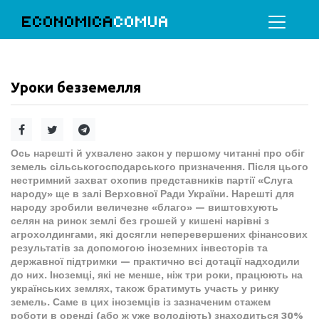
ECONOMICA
COMUA
Уроки безземелля
Ось нарешті й ухвалено закон у першому читанні про обіг
земель сільськогосподарського призначення. Після цього
нестримний захват охопив представників партії «Слуга
народу» ще в залі Верховної Ради України. Нарешті для
народу зробили величезне «благо» — виштовхують
селян на ринок землі без грошей у кишені нарівні з
агрохолдингами, які досягли неперевершених фінансових
результатів за допомогою іноземних інвесторів та
державної підтримки — практично всі дотації надходили
до них. Іноземці, які не менше, ніж три роки, працюють на
українських землях, також братимуть участь у ринку
земель. Саме в цих іноземців із зазначеним стажем
роботи в оренді (або ж уже володіють) знаходиться 30%