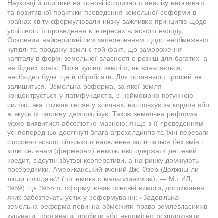
Науковці й політики на основі історичного аналізу негативної
та позитивної практики проведення земельної реформи в
країнах світу сформулювали низку важливих принципів щодо
успішного її проведення в інтересах власного народу.
Основним найсерйознішим запереченням щодо необмеженої
купівлі та продажу землі є той факт, що замороження
капіталу в формі земельної власності є розкіш для багатих, а
не бідних країн. Після купівлі землі її, як виявляється,
необхідно буде ще й обробляти. Для останнього грошей не
залишиться. Земельна реформа, за якої земля
концентрується у латифундистів, є неймовірно потужною
силою, яка тримає селян у злиднях, виштовхує за кордон або
ж якусь їх частину деморалізує. Також земельна реформа
може виявитися абсолютно марною, якщо з її проведенням
усі попередньо досягнуті блага агрохолдингів та їхні переваги
стосовно всього сільського населення залишаться без змін і
коли селянам (фермерам) неможливо одержати дешевий
кредит, відсутні збутові кооперативи, а на ринку домінують
посередники. Американський вчений Дж. Озер (Должны ли
люди голодать? (полемика с мальтузиазмом). — М.: ИЛ,
1959) ще 1955 р. сформулював основні вимоги, дотримання
яких забезпечать успіх у реформуванні: «Задовільна
земельна реформа повинна обмежити право землевласників
купувати, продавати, дробити або непомірно розширювати