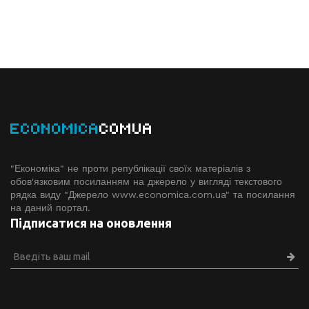
ECONOMICA
COMUA
"Економіка" не проти републікації своїх матеріалів з
обов'язковим посиланням на джерело у вигляді текстового
рядка виду "Джерело www.economiсa.com.ua" та посилання
на даний портал.
Підписатися на оновлення