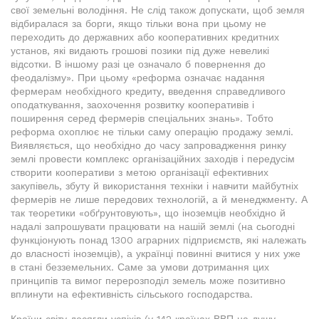
свої земельні володіння. Не слід також допускати, щоб земля
відбиралася за борги, якщо тільки вона при цьому не
переходить до державних або кооперативних кредитних
установ, які видають грошові позики під дуже невеликі
відсотки. В іншому разі це означало б повернення до
феодалізму». При цьому «реформа означає надання
фермерам необхідного кредиту, введення справедливого
оподаткування, заохочення розвитку кооперативів і
поширення серед фермерів спеціальних знань». Тобто
реформа охоплює не тільки саму операцію продажу землі.
Виявляється, що необхідно до часу запровадження ринку
землі провести комплекс організаційних заходів і передусім
створити кооперативи з метою організації ефективних
закупівель, збуту й використання техніки і навчити майбутніх
фермерів не лише передових технологій, а й менеджменту. А
так теоретики «обґрунтовують», що іноземців необхідно й
надалі запрошувати працювати на нашій землі (на сьогодні
функціонують понад 1300 аграрних підприємств, які належать
до власності іноземців), а українці повинні вчитися у них уже
в стані безземельних. Саме за умови дотримання цих
принципів та вимог перерозподіл земель може позитивно
вплинути на ефективність сільського господарства.