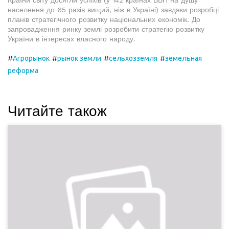
Країни світу досягли успіхів (у 142 країнах ВВП на душу
населення до 65 разів вищий, ніж в Україні) завдяки розробці
планів стратегічного розвитку національних економік. До
запровадження ринку землі розробити стратегію розвитку
України в інтересах власного народу.
#
#
#
#
Агрорынок
рынок земли
сельхозземля
земельная
реформа
Читайте також