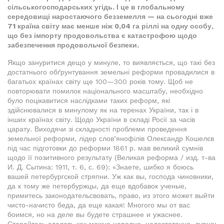
сільськогосподарських угідь. І це в глобальному
середовищі наростаючого безземелля — на сьогодні вже
71 країна світу має менше ніж 0,04 га ріллі на одну особу,
що без імпорту продовольства є катастрофою щодо
забезпечення продовольчої безпеки.
Якщо зануритися дещо у минуле, то виявляється, що такі без
достатнього обґрунтування земельні реформи провадилися в
багатьох країнах світу ще 100—300 років тому. Щоб не
повторювати помилок національного масштабу, необхідно
було поцікавитися наслідками таких реформ, які
здійснювалися в минулому як на теренах України, так і в
інших країнах світу. Щодо України в складі Росії за часів
царату. Виходячи зі складності проблеми проведення
земельної реформи, лідер слов’янофілів Олександр Кошелєв
під час підготовки до реформи 1861 р. мав великий сумнів
щодо її позитивного результату (Великая реформа / изд. т-ва
И. Д. Сытина: 1911, т. 6, с. 69): «Знаете, шибко я боюсь
вашей петербургской стряпни. Уж как вы, господа чиновники,
да к тому же петербуржцы, да еще вдобавок ученые,
примитесь законодательсвовать, право, из этого может выйти
чисто-начисто беда, да еще какая! Многого мы от вас
боимся, но на деле вы будете страшнее и ужаснее.