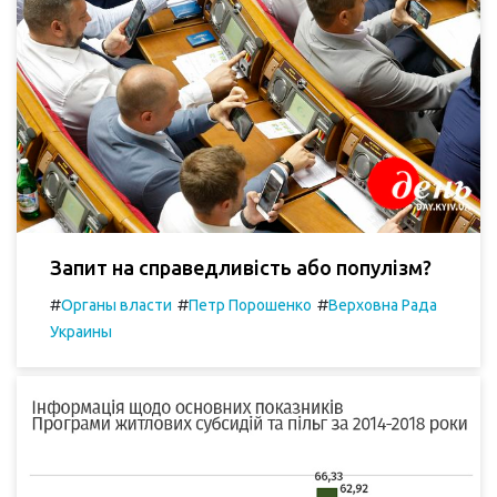
Запит на справедливість або популізм?
#
#
#
Органы власти
Петр Порошенко
Верховна Рада
Украины