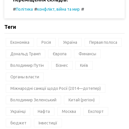
#
#
#
Політика
конфлікт, війна та мир
Теги
Економіка
Росія
Україна
Первая полоса
Дональд Трамп
Європа
Финансы
Володимир Путін
Бізнес
Київ
Органы власти
Міжнародні санкції щодо Росії (2014—дотепер)
Володимир Зеленський
Китай (регіон)
Українці
Нафта
Москва
Експорт
бюджет
Інвестиції