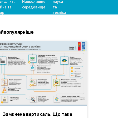
онфлікт,
Навколишнє
наука
ійна та
середовище
та
ир
техніка
айпопулярніше
Замкнена вертикаль. Що таке