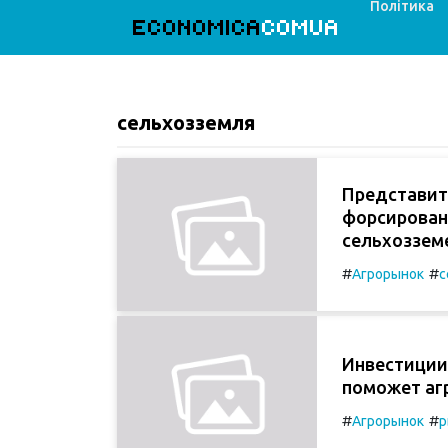
Політика
ECONOMICA
COMUA
сельхозземля
Представит
форсирован
сельхоззем
#
#
Агрорынок
с
Инвестиции,
поможет аг
#
#
Агрорынок
р