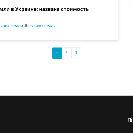
мли в Украине: названа стоимость
#
ынок земли
сельхозземля
1
2
3
П