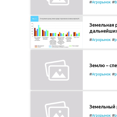
#
#
Агрорынок
В
Земельная 
дальнейших
#
#
Агрорынок
р
Землю – спе
#
#
Агрорынок
р
Земельный 
#
#
Агрорынок
р