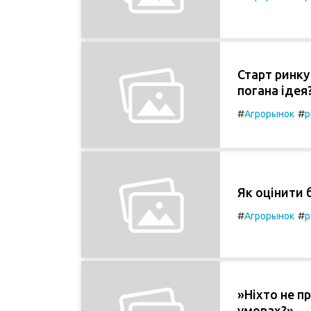
Старт ринку
погана ідея
#
#
Агрорынок
р
Як оцінити 
#
#
Агрорынок
р
»Ніхто не п
умовах?»