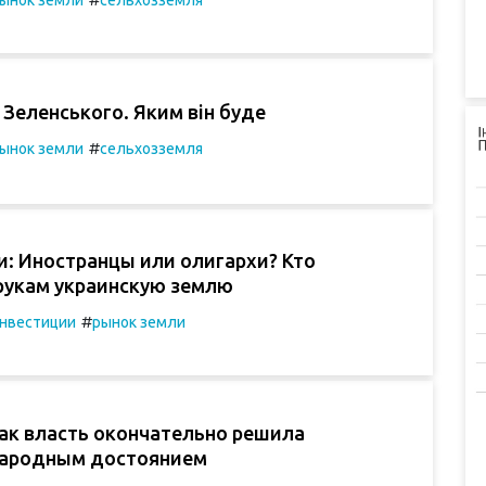
 Зеленського. Яким він буде
#
ынок земли
сельхозземля
и: Иностранцы или олигархи? Кто
 рукам украинскую землю
#
нвестиции
рынок земли
Как власть окончательно решила
народным достоянием