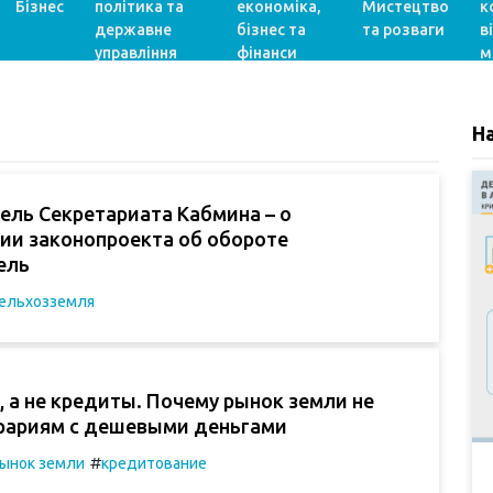
Бізнес
політика та
економіка,
Мистецтво
к
державне
бізнес та
та розваги
в
управління
фінанси
м
Н
ель Секретариата Кабмина – о
ии законопроекта об обороте
ель
ельхозземля
 а не кредиты. Почему рынок земли не
рариям с дешевыми деньгами
#
ынок земли
кредитование