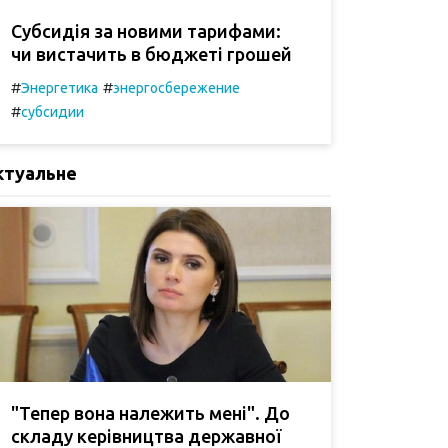
Субсидія за новими тарифами:
чи вистачить в бюджеті грошей
#
#
Энергетика
энергосбережение
#
субсидии
ктуальне
"Тепер вона належить мені". До
складу керівництва державної