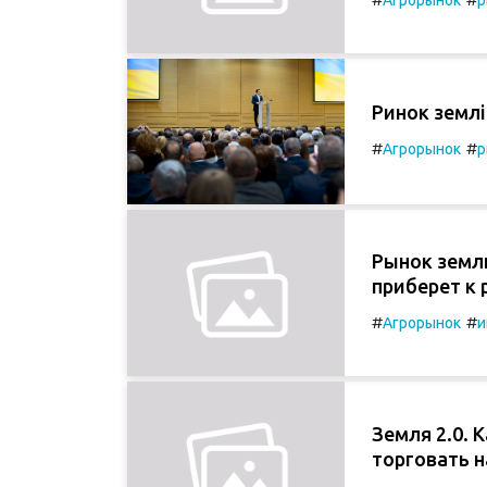
Ринок землі
#
#
Агрорынок
р
Рынок земл
приберет к
#
#
Агрорынок
и
Земля 2.0. 
торговать 