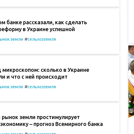
м банке рассказали, как сделать
реформу в Украине успешной
#
ынок земли
сельхозземля
 микроскопом: сколько в Украине
и и что с ней происходит
#
ынок земли
сельхозземля
 рынок земли простимулирует
экономику – прогноз Всемирного банка
#
ынок земли
сельхозземля