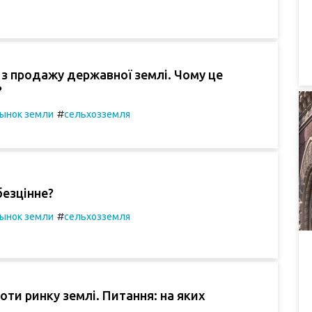
 з продажу державної землі. Чому це
?
#
ынок земли
сельхозземля
безцінне?
#
ынок земли
сельхозземля
роти ринку землі. Питання: на яких