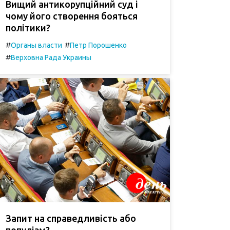
Вищий антикорупційний суд і
чому його створення бояться
політики?
#
#
Органы власти
Петр Порошенко
#
Верховна Рада Украины
Запит на справедливість або
популізм?