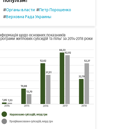
#
#
Органы власти
Петр Порошенко
#
Верховна Рада Украины