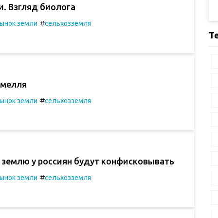
и. Взгляд биолога
#
ынок земли
сельхозземля
Т
емелля
#
ынок земли
сельхозземля
 землю у россиян будут конфисковывать
#
ынок земли
сельхозземля