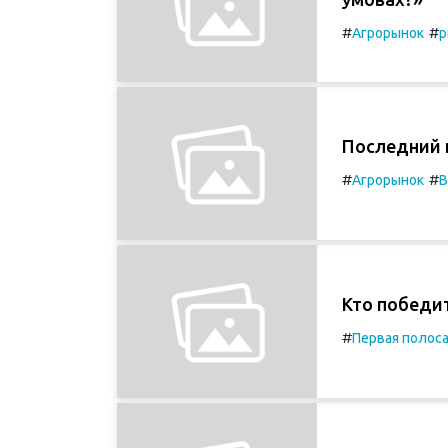
#
#
Агрорынок
р
Последний 
#
#
Агрорынок
В
Кто победит
#
Первая полос