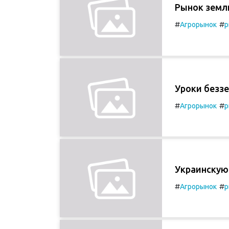
Рынок земл
#
#
Агрорынок
р
Уроки безз
#
#
Агрорынок
р
Украинскую
#
#
Агрорынок
р