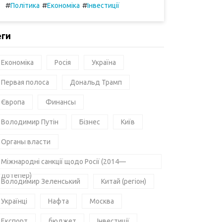
#
#
#
Політика
Економіка
Інвестиції
еги
Економіка
Росія
Україна
Первая полоса
Дональд Трамп
Європа
Финансы
Володимир Путін
Бізнес
Київ
Органы власти
Міжнародні санкції щодо Росії (2014—
дотепер)
Володимир Зеленський
Китай (регіон)
Українці
Нафта
Москва
Експорт
бюджет
Інвестиції