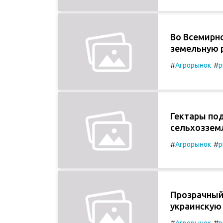
Во Всемирно
земельную 
#
#
Агрорынок
р
Гектары под
сельхозземл
#
#
Агрорынок
р
Прозрачный
украинскую 
#
#
Агрорынок
р