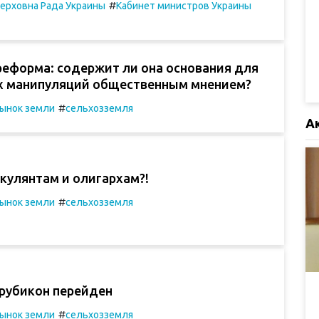
#
ерховна Рада Украины
Кабинет министров Украины
реформа: содержит ли она основания для
 манипуляций общественным мнением?
#
ынок земли
сельхозземля
А
кулянтам и олигархам?!
#
ынок земли
сельхозземля
рубикон перейден
#
ынок земли
сельхозземля