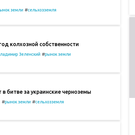
#
ынок земли
сельхозземля
год колхозной собственности
#
ладимир Зеленский
рынок земли
 в битве за украинские черноземы
#
#
а
рынок земли
сельхозземля