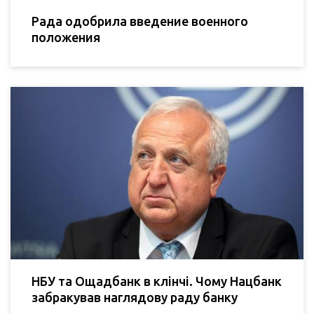
Рада одобрила введение военного
положения
НБУ та Ощадбанк в клінчі. Чому Нацбанк
забракував наглядову раду банку