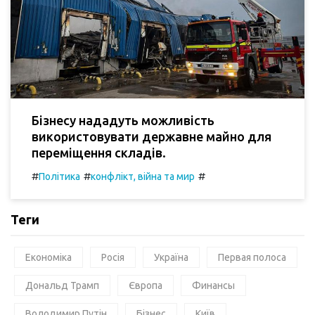
Бізнесу нададуть можливість
використовувати державне майно для
переміщення складів.
#
#
#
Політика
конфлікт, війна та мир
Теги
Економіка
Росія
Україна
Первая полоса
Дональд Трамп
Європа
Финансы
Володимир Путін
Бізнес
Київ