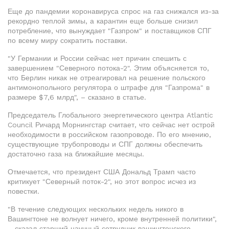
Еще до пандемии коронавируса спрос на газ снижался из-за
рекордно теплой зимы, а карантин еще больше снизил
потребление, что вынуждает "Газпром" и поставщиков СПГ
по всему миру сократить поставки.
"У Германии и России сейчас нет причин спешить с
завершением "Северного потока-2". Этим объясняется то,
что Берлин никак не отреагировал на решение польского
антимонопольного регулятора о штрафе для "Газпрома" в
размере $7,6 млрд", – сказано в статье.
Председатель Глобального энергетического центра Atlantic
Council Ричард Морнингстар считает, что сейчас нет острой
необходимости в российском газопроводе. По его мнению,
существующие трубопроводы и СПГ должны обеспечить
достаточно газа на ближайшие месяцы.
Отмечается, что президент США Дональд Трамп часто
критикует "Северный поток-2", но этот вопрос исчез из
повестки.
"В течение следующих нескольких недель никого в
Вашингтоне не волнует ничего, кроме внутренней политики",
– сказал старший научный сотрудник вашингтонского