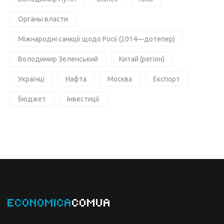
Органы власти
Міжнародні санкції щодо Росії (2014—дотепер)
Володимир Зеленський
Китай (регіон)
Українці
Нафта
Москва
Експорт
бюджет
Інвестиції
ECONOMICA
COMUA