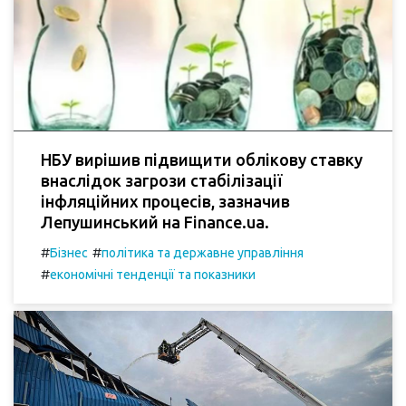
НБУ вирішив підвищити облікову ставку
внаслідок загрози стабілізації
інфляційних процесів, зазначив
Лепушинський на Finance.ua.
#
#
Бізнес
політика та державне управління
#
економічні тенденції та показники