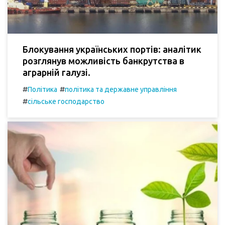
Блокування українських портів: аналітик
розглянув можливість банкрутства в
аграрній галузі.
#
#
Політика
політика та державне управління
#
сільське господарство