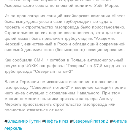
Американского совета по внешней политике Уэйн Мерри.
Из-за прошлогодних санкций швейцарская компания Allseas
была вынуждена увести свои трубоукладочные суда с
проекта и строительство газопровода было приостановлено.
Строительство до сих пор не восстановлено, хотя для этих
целей может быть привлечен трубоукладчик "Академик
Черский", единственный в России обладающий современной
системой динамического (безъякорного) позиционирования.
Как сообщали СМИ, 7 октября в Польше антимонопольный
регулятор UOKiK оштрафовал "Газпром" на $7,6 млрд из-за
трубопровода "Северный поток-2".
Власти Германии не исключили изменение отношения к
газопроводу "Северный поток-2" и введение санкций против
него из-за ситуации с отравлением Навального. При этом
многие немецкие политики призвали канцлера Ангелу
Меркель приостановить строительство газопровода или
полностью отказаться от него.
#
#
#
#
Владимир Путин
Нефть и газ
Северный поток 2
Ангела
Меркель