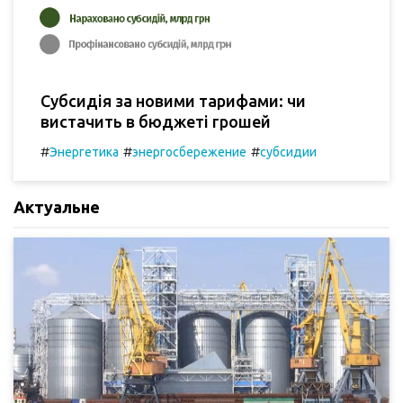
Субсидія за новими тарифами: чи
вистачить в бюджеті грошей
#
#
#
Энергетика
энергосбережение
субсидии
Актуальне