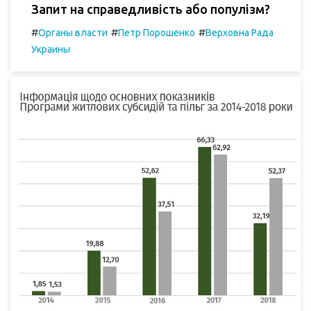
Запит на справедливість або популізм?
#
#
#
Органы власти
Петр Порошенко
Верховна Рада
Украины