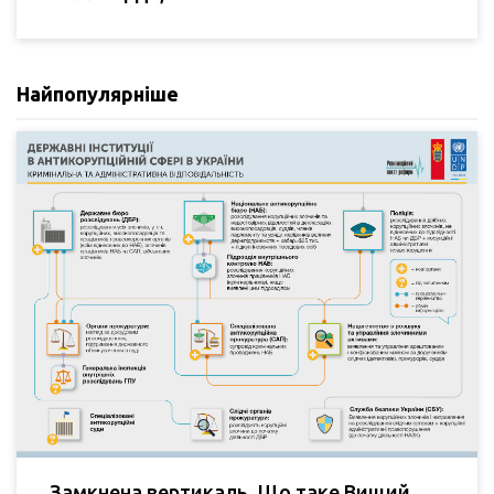
Найпопулярніше
Замкнена вертикаль. Що таке Вищий