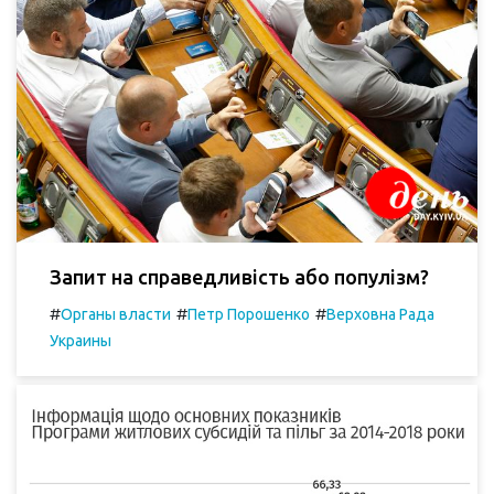
Запит на справедливість або популізм?
#
#
#
Органы власти
Петр Порошенко
Верховна Рада
Украины