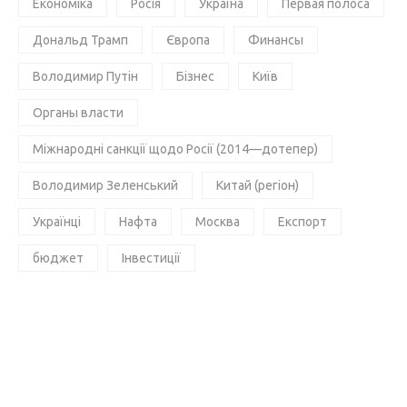
Економіка
Росія
Україна
Первая полоса
Дональд Трамп
Європа
Финансы
Володимир Путін
Бізнес
Київ
Органы власти
Міжнародні санкції щодо Росії (2014—дотепер)
Володимир Зеленський
Китай (регіон)
Українці
Нафта
Москва
Експорт
бюджет
Інвестиції