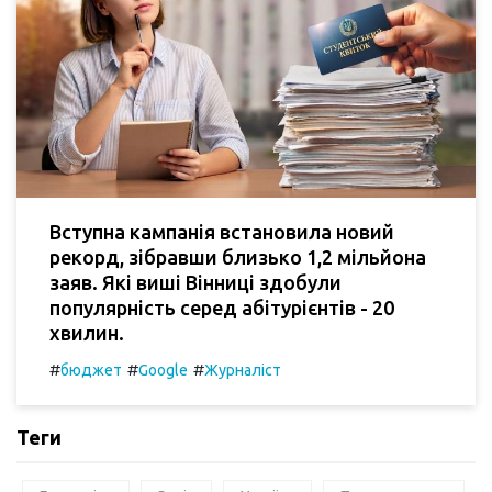
Вступна кампанія встановила новий
рекорд, зібравши близько 1,2 мільйона
заяв. Які виші Вінниці здобули
популярність серед абітурієнтів - 20
хвилин.
#
#
#
бюджет
Google
Журналіст
Теги