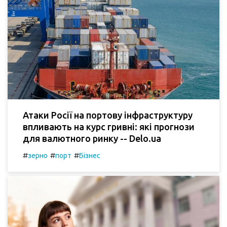
Атаки Росії на портову інфраструктуру
впливають на курс гривні: які прогнози
для валютного ринку -- Delo.ua
#
#
#
зерно
порт
Бізнес