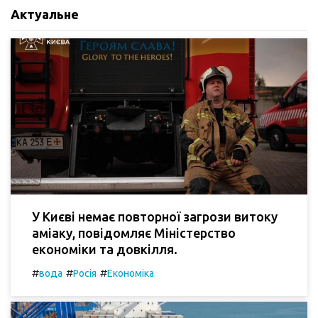
Актуальне
У Києві немає повторної загрози витоку
аміаку, повідомляє Міністерство
економіки та довкілля.
#
#
#
вода
Росія
Економіка