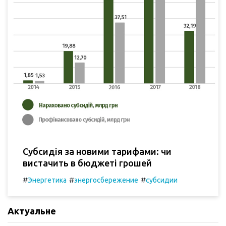
Субсидія за новими тарифами: чи
вистачить в бюджеті грошей
#
#
#
Энергетика
энергосбережение
субсидии
Актуальне