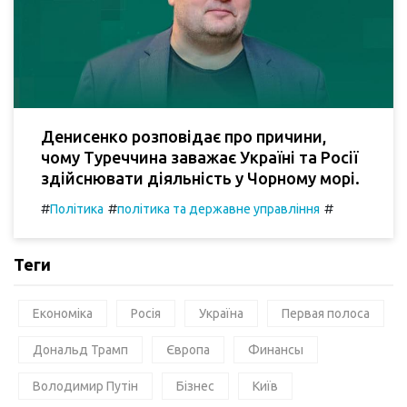
Денисенко розповідає про причини,
чому Туреччина заважає Україні та Росії
здійснювати діяльність у Чорному морі.
#
#
#
Політика
політика та державне управління
Теги
Економіка
Росія
Україна
Первая полоса
Дональд Трамп
Європа
Финансы
Володимир Путін
Бізнес
Київ