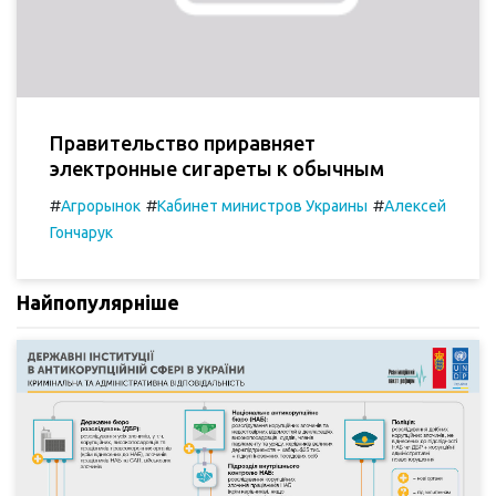
Правительство приравняет
электронные сигареты к обычным
#
#
#
Агрорынок
Кабинет министров Украины
Алексей
Гончарук
Найпопулярніше