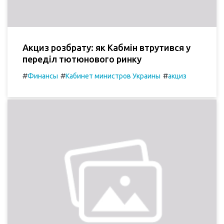
Акциз розбрату: як Кабмін втрутився у
переділ тютюнового ринку
#
#
#
Финансы
Кабинет министров Украины
акциз