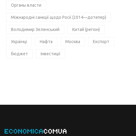
Органы власти
Міжнародні санкції щодо Росії (2014—дотепер)
Володимир Зеленський
Китай (регіон)
Українці
Нафта
Москва
Експорт
бюджет
Інвестиції
ECONOMICA
COMUA