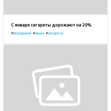
С января сигареты дорожают на 20%
#
#
#
Агрорынок
акциз
сигареты