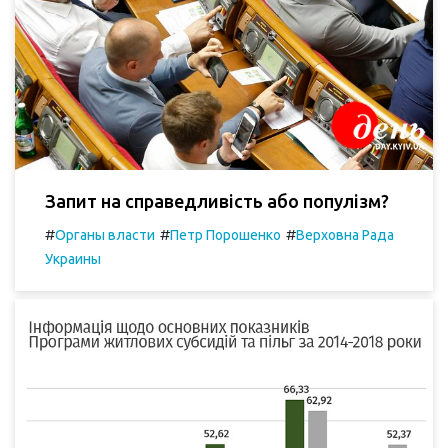
Запит на справедливість або популізм?
#
#
#
Органы власти
Петр Порошенко
Верховна Рада
Украины