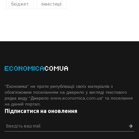
бюджет
Інвестиції
ECONOMICA
COMUA
"Економіка" не проти републікації своїх матеріалів з
обов'язковим посиланням на джерело у вигляді текстового
рядка виду "Джерело www.economiсa.com.ua" та посилання
на даний портал.
Підписатися на оновлення