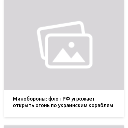
Минобороны: флот РФ угрожает
открыть огонь по украинским кораблям