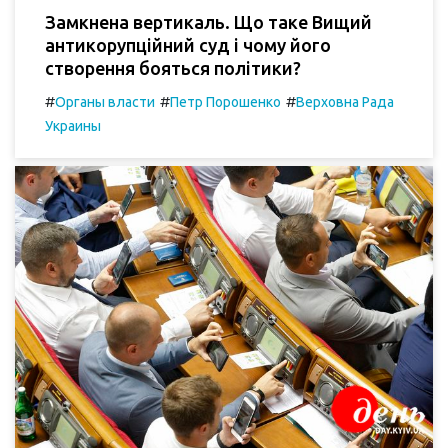
Замкнена вертикаль. Що таке Вищий
антикорупційний суд і чому його
створення бояться політики?
#
#
#
Органы власти
Петр Порошенко
Верховна Рада
Украины