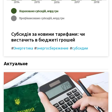
Субсидія за новими тарифами: чи
вистачить в бюджеті грошей
#
#
#
Энергетика
энергосбережение
субсидии
Актуальне