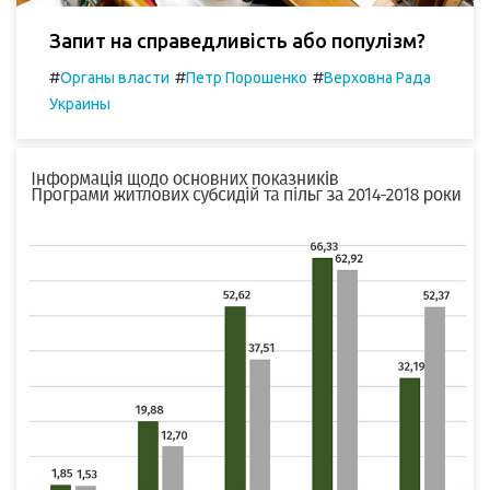
Запит на справедливість або популізм?
#
#
#
Органы власти
Петр Порошенко
Верховна Рада
Украины