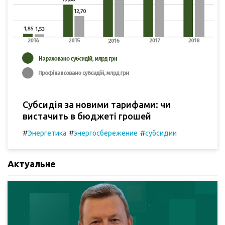
Субсидія за новими тарифами: чи
вистачить в бюджеті грошей
#
#
#
Энергетика
энергосбережение
субсидии
Актуальне