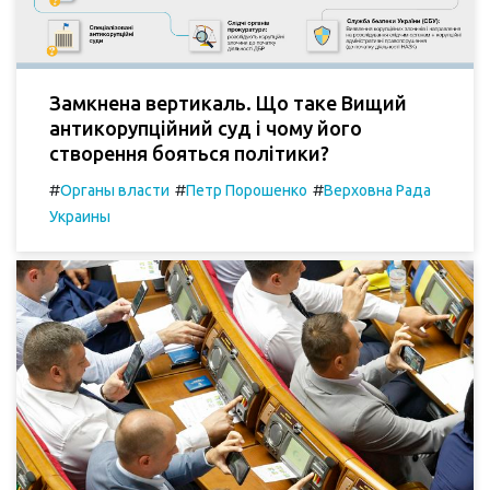
Замкнена вертикаль. Що таке Вищий
антикорупційний суд і чому його
створення бояться політики?
#
#
#
Органы власти
Петр Порошенко
Верховна Рада
Украины