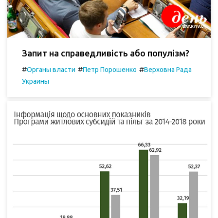
Запит на справедливість або популізм?
#
#
#
Органы власти
Петр Порошенко
Верховна Рада
Украины