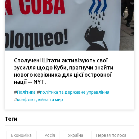
Сполучені Штати активізують свої
зусилля щодо Куби, прагнучи знайти
нового керівника для цієї островної
нації -- NYT.
#
#
Політика
політика та державне управління
#
конфлікт, війна та мир
Теги
Економіка
Росія
Україна
Первая полоса