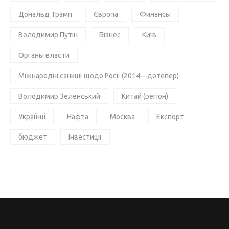
Дональд Трамп
Європа
Финансы
Володимир Путін
Бізнес
Київ
Органы власти
Міжнародні санкції щодо Росії (2014—дотепер)
Володимир Зеленський
Китай (регіон)
Українці
Нафта
Москва
Експорт
бюджет
Інвестиції