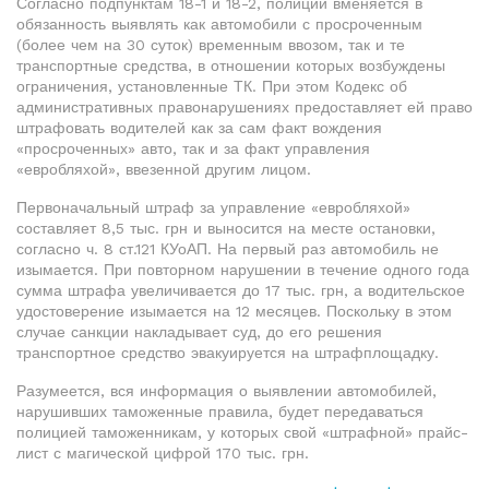
Согласно подпунктам 18-1 и 18-2, полиции вменяется в
обязанность выявлять как автомобили с просроченным
(более чем на 30 суток) временным ввозом, так и те
транспортные средства, в отношении которых возбуждены
ограничения, установленные ТК. При этом Кодекс об
административных правонарушениях предоставляет ей право
штрафовать водителей как за сам факт вождения
«просроченных» авто, так и за факт управления
«евробляхой», ввезенной другим лицом.
Первоначальный штраф за управление «евробляхой»
составляет 8,5 тыс. грн и выносится на месте остановки,
согласно ч. 8 ст.121 КУоАП. На первый раз автомобиль не
изымается. При повторном нарушении в течение одного года
сумма штрафа увеличивается до 17 тыс. грн, а водительское
удостоверение изымается на 12 месяцев. Поскольку в этом
случае санкции накладывает суд, до его решения
транспортное средство эвакуируется на штрафплощадку.
Разумеется, вся информация о выявлении автомобилей,
нарушивших таможенные правила, будет передаваться
полицией таможенникам, у которых свой «штрафной» прайс-
лист с магической цифрой 170 тыс. грн.