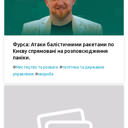
Фурса: Атаки балістичними ракетами по
Києву спрямовані на розповсюдження
паніки.
#
#
Мистецтво та розваги
політика та державне
#
управління
хвороба