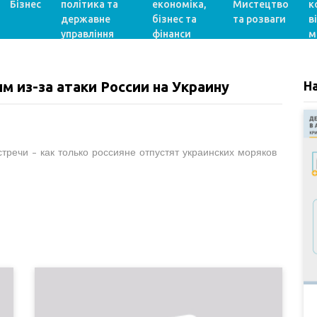
Бізнес
політика та
економіка,
Мистецтво
к
державне
бізнес та
та розваги
в
управління
фінанси
м
м из-за атаки России на Украину
Н
речи - как только россияне отпустят украинских моряков