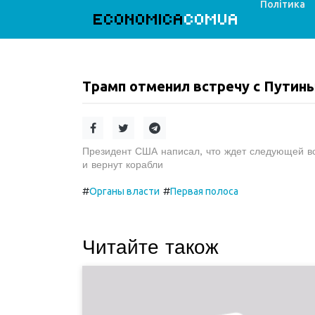
Політика
ECONOMICA
COMUA
Трамп отменил встречу с Путины
Президент США написал, что ждет следующей вст
и вернут корабли
#
#
Органы власти
Первая полоса
Читайте також