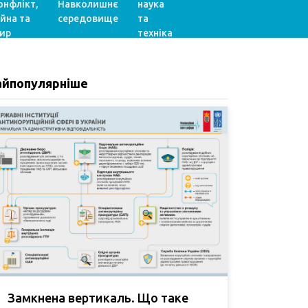
онфлікт,
Навколишнє
наука
ійна та
середовище
та
ир
техніка
айпопулярніше
Замкнена вертикаль. Що таке