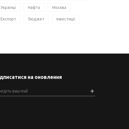
Українці
Нафта
Москва
Експорт
бюджет
Інвестиції
ідписатися на оновлення