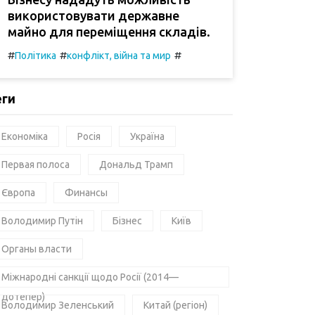
використовувати державне
майно для переміщення складів.
#
#
#
Політика
конфлікт, війна та мир
еги
Економіка
Росія
Україна
Первая полоса
Дональд Трамп
Європа
Финансы
Володимир Путін
Бізнес
Київ
Органы власти
Міжнародні санкції щодо Росії (2014—
дотепер)
Володимир Зеленський
Китай (регіон)