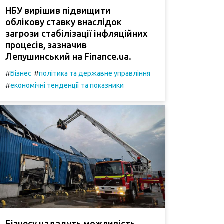
НБУ вирішив підвищити
облікову ставку внаслідок
загрози стабілізації інфляційних
процесів, зазначив
Лепушинський на Finance.ua.
#
#
Бізнес
політика та державне управління
#
економічні тенденції та показники
Бізнесу нададуть можливість