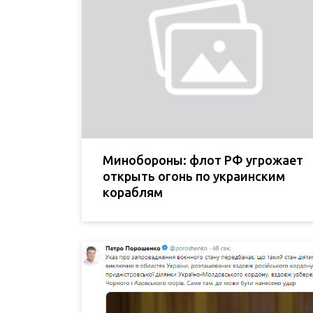
Минобороны: флот РФ угрожает
открыть огонь по украинским
кораблям