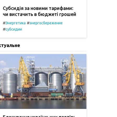
Субсидія за новими тарифами:
чи вистачить в бюджеті грошей
#
#
Энергетика
энергосбережение
#
субсидии
ктуальне
Блокування українських портів: