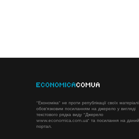
ECONOMICA
COMUA
"Економіка" не проти републікації своїх матеріалі
обов'язковим посиланням на джерело у вигляді
текстового рядка виду "Джерело
www.economiсa.com.ua" та посилання на дани
портал.