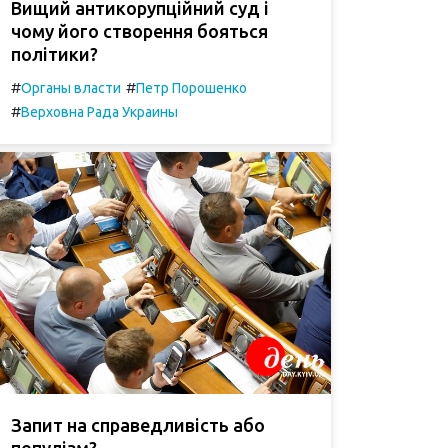
Вищий антикорупційний суд і
чому його створення бояться
політики?
#
#
Органы власти
Петр Порошенко
#
Верховна Рада Украины
Запит на справедливість або
популізм?