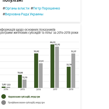
#
#
Органы власти
Петр Порошенко
#
Верховна Рада Украины