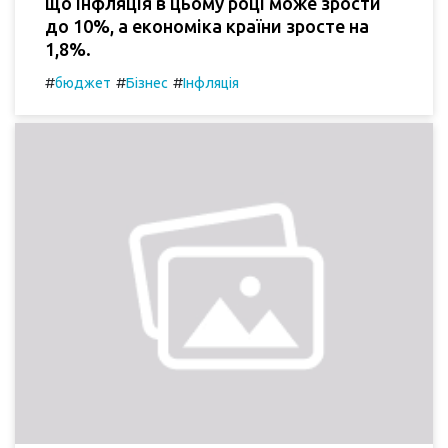
що інфляція в цьому році може зрости
до 10%, а економіка країни зросте на
1,8%.
#
#
#
бюджет
Бізнес
Інфляція