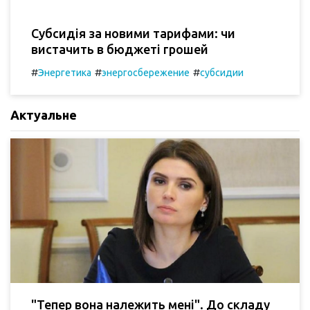
Субсидія за новими тарифами: чи
вистачить в бюджеті грошей
#
#
#
Энергетика
энергосбережение
субсидии
Актуальне
"Тепер вона належить мені". До складу