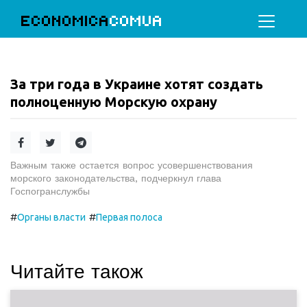
ECONOMICA
COMUA
За три года в Украине хотят создать
полноценную Морскую охрану
Важным также остается вопрос усовершенствования
морского законодательства, подчеркнул глава
Госпогранслужбы
#
#
Органы власти
Первая полоса
Читайте також