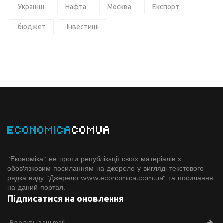
Українці
Нафта
Москва
Експорт
бюджет
Інвестиції
ECONOMICA
COMUA
"Економіка" не проти републікації своїх матеріалів з
обов'язковим посиланням на джерело у вигляді текстового
рядка виду "Джерело www.economiсa.com.ua" та посилання
на даний портал.
Підписатися на оновлення