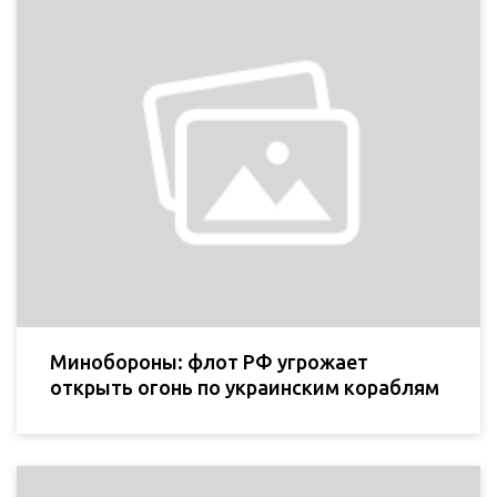
Минобороны: флот РФ угрожает
открыть огонь по украинским кораблям