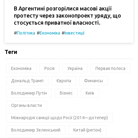
В Аргентині розгорілися масові акції
протесту через законопроект уряду, що
стосується приватної власності.
#
#
#
Політика
Економіка
Інвестиції
Теги
Економіка
Росія
Україна
Первая полоса
Дональд Трамп
Європа
Финансы
Володимир Путін
Бізнес
Київ
Органы власти
Міжнародні санкції щодо Росії (2014—дотепер)
Володимир Зеленський
Китай (регіон)