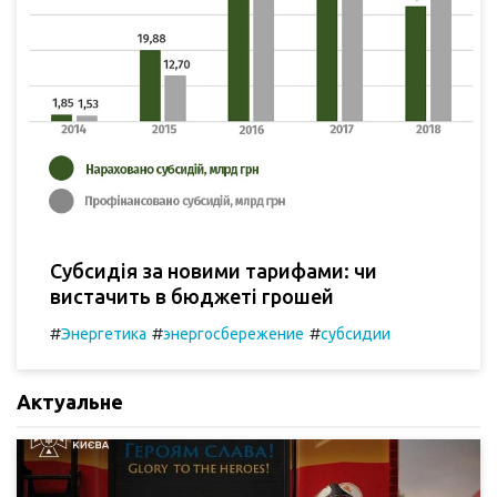
Субсидія за новими тарифами: чи
вистачить в бюджеті грошей
#
#
#
Энергетика
энергосбережение
субсидии
Актуальне