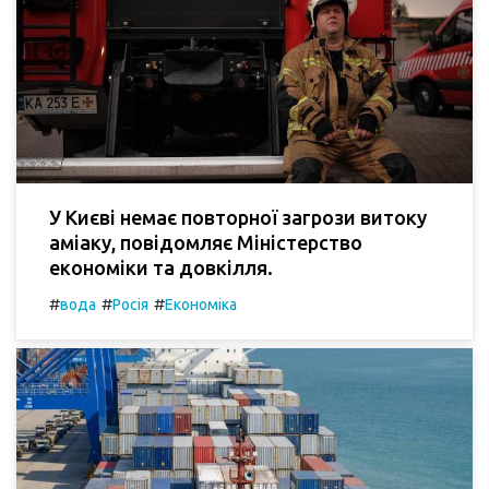
У Києві немає повторної загрози витоку
аміаку, повідомляє Міністерство
економіки та довкілля.
#
#
#
вода
Росія
Економіка