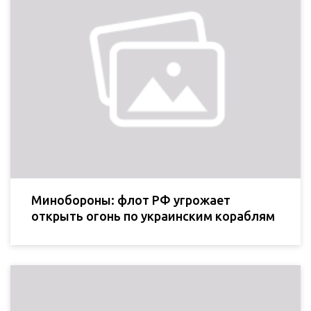
Минобороны: флот РФ угрожает
открыть огонь по украинским кораблям