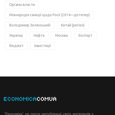
Органы власти
Міжнародні санкції щодо Росії (2014—дотепер)
Володимир Зеленський
Китай (регіон)
Українці
Нафта
Москва
Експорт
бюджет
Інвестиції
ECONOMICA
COMUA
"Економіка" не проти републікації своїх матеріалів з