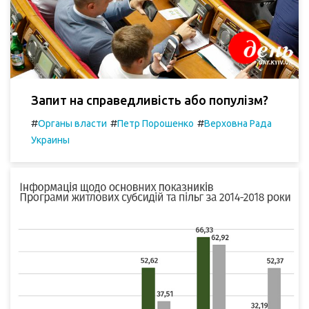
Запит на справедливість або популізм?
#
#
#
Органы власти
Петр Порошенко
Верховна Рада
Украины