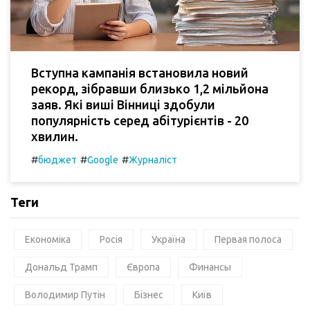
Вступна кампанія встановила новий
рекорд, зібравши близько 1,2 мільйона
заяв. Які виші Вінниці здобули
популярність серед абітурієнтів - 20
хвилин.
#
#
#
бюджет
Google
Журналіст
Теги
Економіка
Росія
Україна
Первая полоса
Дональд Трамп
Європа
Финансы
Володимир Путін
Бізнес
Київ