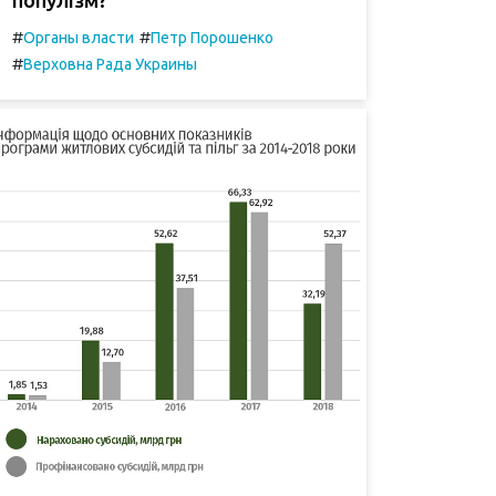
#
#
Органы власти
Петр Порошенко
#
Верховна Рада Украины