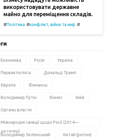
використовувати державне
майно для переміщення складів.
#
#
#
Політика
конфлікт, війна та мир
еги
Економіка
Росія
Україна
Первая полоса
Дональд Трамп
Європа
Финансы
Володимир Путін
Бізнес
Київ
Органы власти
Міжнародні санкції щодо Росії (2014—
дотепер)
Володимир Зеленський
Китай (регіон)