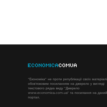
ECONOMICA
COMUA
"Економіка" не проти републікації своїх матеріалі
обов'язковим посиланням на джерело у вигляді
текстового рядка виду "Джерело
www.economiсa.com.ua" та посилання на дани
портал.