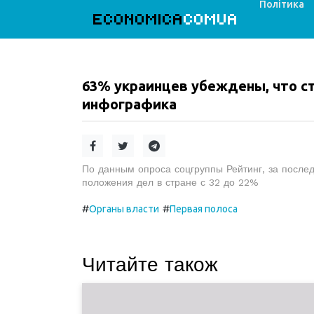
Політика
ECONOMICA
COMUA
63% украинцев убеждены, что с
инфографика
По данным опроса соцгруппы Рейтинг, за после
положения дел в стране с 32 до 22%
#
#
Органы власти
Первая полоса
Читайте також