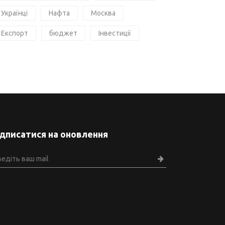
Українці
Нафта
Москва
Експорт
бюджет
Інвестиції
ідписатися на оновлення