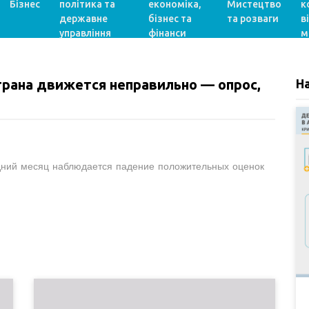
Бізнес
політика та
економіка,
Мистецтво
к
державне
бізнес та
та розваги
в
управління
фінанси
м
трана движется неправильно — опрос,
Н
дний месяц наблюдается падение положительных оценок