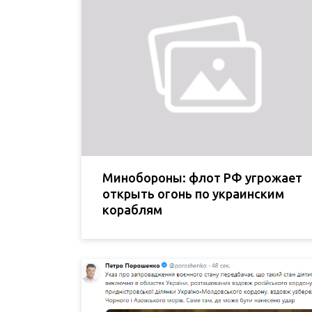
Минобороны: флот РФ угрожает
открыть огонь по украинским
кораблям