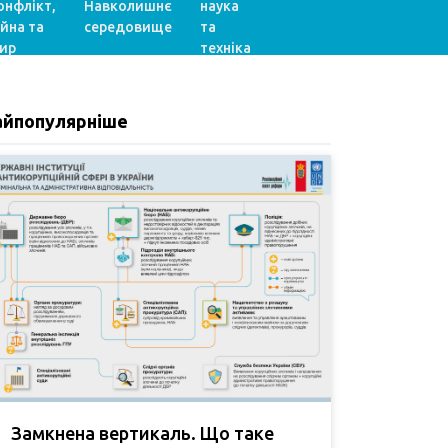
онфлікт,
Навколишнє
наука
ійна та
середовище
та
ир
техніка
айпопулярніше
Замкнена вертикаль. Що таке