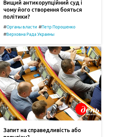
Вищий антикорупційний суд і
чому його створення бояться
політики?
#
#
Органы власти
Петр Порошенко
#
Верховна Рада Украины
Запит на справедливість або
популізм?