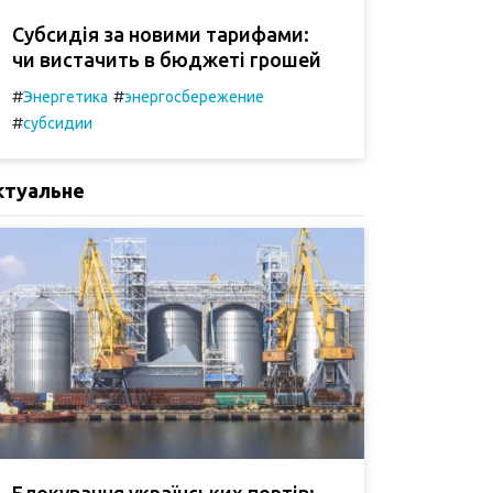
Субсидія за новими тарифами:
чи вистачить в бюджеті грошей
#
#
Энергетика
энергосбережение
#
субсидии
ктуальне
Блокування українських портів: