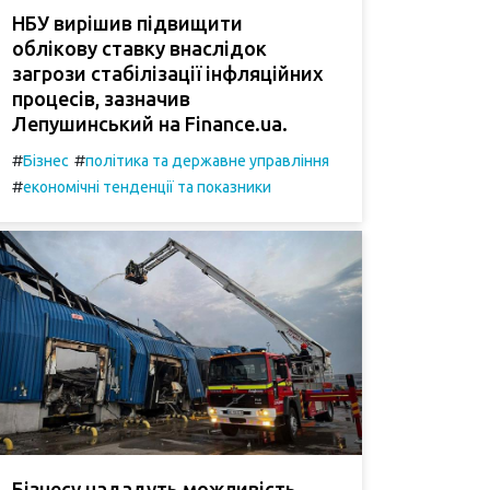
НБУ вирішив підвищити
облікову ставку внаслідок
загрози стабілізації інфляційних
процесів, зазначив
Лепушинський на Finance.ua.
#
#
Бізнес
політика та державне управління
#
економічні тенденції та показники
Бізнесу нададуть можливість