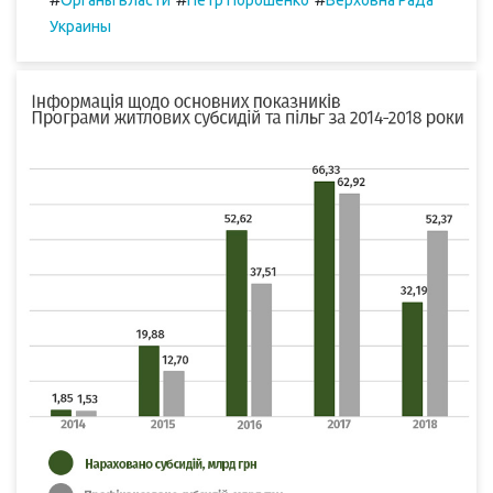
Органы власти
Петр Порошенко
Верховна Рада
Украины