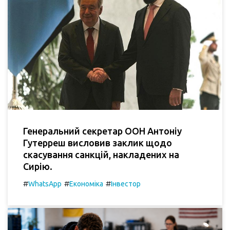
Генеральний секретар ООН Антоніу
Гутерреш висловив заклик щодо
скасування санкцій, накладених на
Сирію.
#
#
#
WhatsApp
Економіка
Інвестор