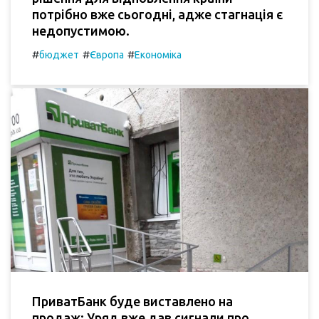
потрібно вже сьогодні, адже стагнація є
недопустимою.
#
#
#
бюджет
Європа
Економіка
ПриватБанк буде виставлено на
продаж: Уряд вже дав сигнали про