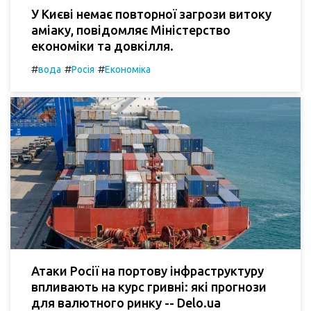
У Києві немає повторної загрози витоку
аміаку, повідомляє Міністерство
економіки та довкілля.
#
#
#
вода
Росія
Економіка
Атаки Росії на портову інфраструктуру
впливають на курс гривні: які прогнози
для валютного ринку -- Delo.ua