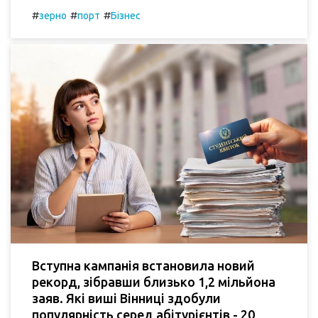
#
#
#
зерно
порт
Бізнес
Вступна кампанія встановила новий
рекорд, зібравши близько 1,2 мільйона
заяв. Які виші Вінниці здобули
популярність серед абітурієнтів - 20