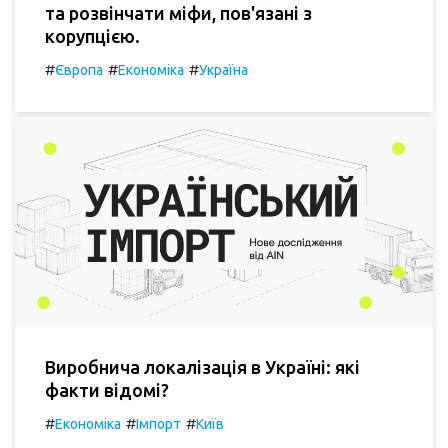
та розвінчати міфи, пов'язані з
корупцією.
#
#
#
Європа
Економіка
Україна
Виробнича локалізація в Україні: які
факти відомі?
#
#
#
Економіка
Імпорт
Київ