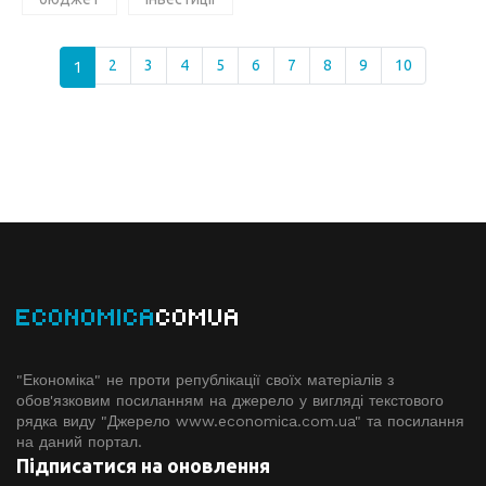
1
2
3
4
5
6
7
8
9
10
ECONOMICA
COMUA
"Економіка" не проти републікації своїх матеріалів з
обов'язковим посиланням на джерело у вигляді текстового
рядка виду "Джерело www.economiсa.com.ua" та посилання
на даний портал.
Підписатися на оновлення