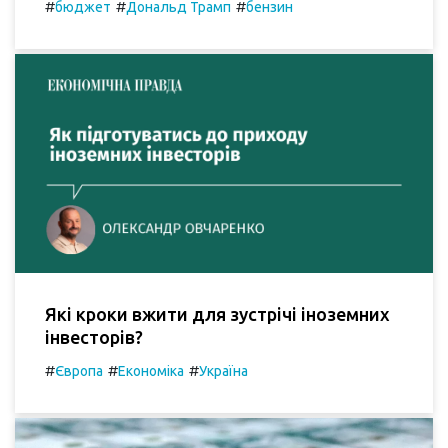
#
#
#
бюджет
Дональд Трамп
бензин
Які кроки вжити для зустрічі іноземних
інвесторів?
#
#
#
Європа
Економіка
Україна