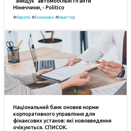
"знищує" автомобільні гіганти
Німеччини, - Politico
#
#
#
Європа
Економіка
Інвестор
Національний банк оновив норми
корпоративного управління для
фінансових установ: які нововведення
очікуються. СПИСОК.