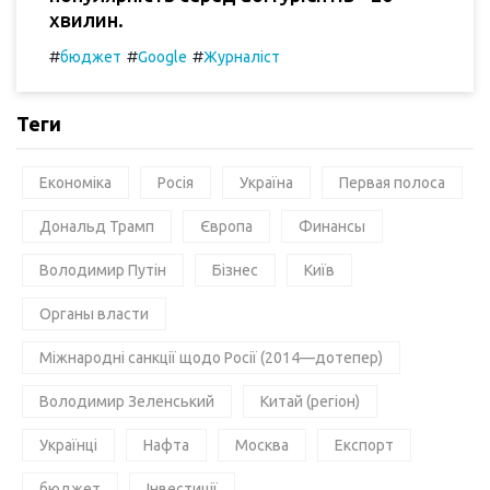
хвилин.
#
#
#
бюджет
Google
Журналіст
Теги
Економіка
Росія
Україна
Первая полоса
Дональд Трамп
Європа
Финансы
Володимир Путін
Бізнес
Київ
Органы власти
Міжнародні санкції щодо Росії (2014—дотепер)
Володимир Зеленський
Китай (регіон)
Українці
Нафта
Москва
Експорт
бюджет
Інвестиції