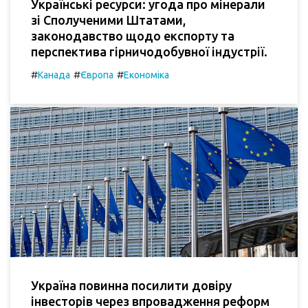
Українські ресурси: угода про мінерали
зі Сполученими Штатами,
законодавство щодо експорту та
перспектива гірничодобувної індустрії.
#
#
#
Канада
Європа
Економіка
Україна повинна посилити довіру
інвесторів через впровадження реформ