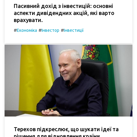
Пасивний дохід з інвестицій: основні
аспекти дивідендних акцій, які варто
врахувати.
#
#
#
Економіка
Інвестор
Інвестиції
Терехов підкреслює, що шукати ідеї та
рішення для відновлення країни