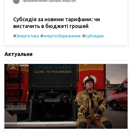
Субсидія за новими тарифами: чи
вистачить в бюджеті грошей
#
#
#
Энергетика
энергосбережение
субсидии
Актуальне