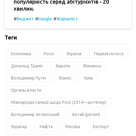
популярність серед абітурієнтів - 20
хвилин.
#
#
#
бюджет
Google
Журналіст
Теги
Економіка
Росія
Україна
Первая полоса
Дональд Трамп
Європа
Финансы
Володимир Путін
Бізнес
Київ
Органы власти
Міжнародні санкції щодо Росії (2014—дотепер)
Володимир Зеленський
Китай (регіон)
Українці
Нафта
Москва
Експорт