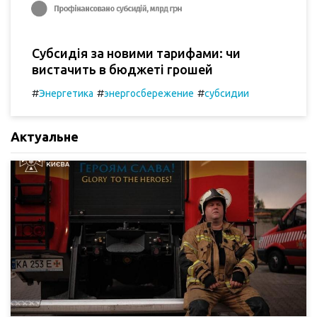
Субсидія за новими тарифами: чи
вистачить в бюджеті грошей
#
#
#
Энергетика
энергосбережение
субсидии
Актуальне