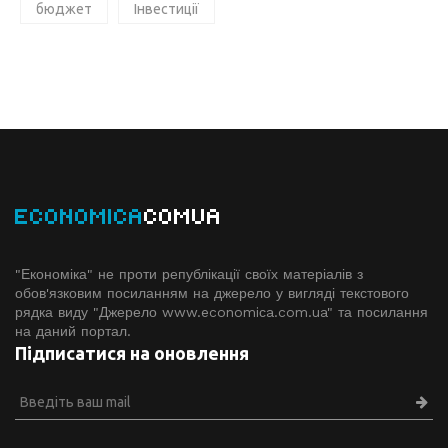
бюджет
Інвестиції
ECONOMICA
COMUA
"Економіка" не проти републікації своїх матеріалів з
обов'язковим посиланням на джерело у вигляді текстового
рядка виду "Джерело www.economiсa.com.ua" та посилання
на даний портал.
Підписатися на оновлення