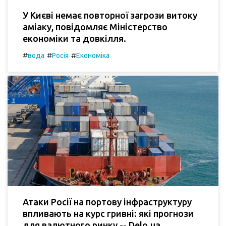
У Києві немає повторної загрози витоку
аміаку, повідомляє Міністерство
економіки та довкілля.
#
#
#
вода
Росія
Економіка
Атаки Росії на портову інфраструктуру
впливають на курс гривні: які прогнози
для валютного ринку -- Delo.ua