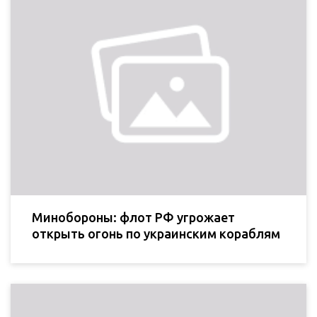
Минобороны: флот РФ угрожает
открыть огонь по украинским кораблям