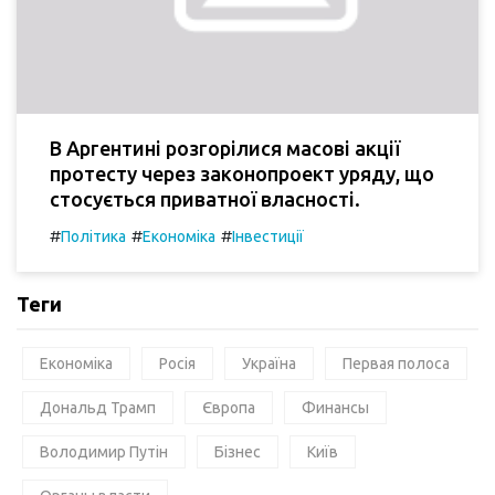
В Аргентині розгорілися масові акції
протесту через законопроект уряду, що
стосується приватної власності.
#
#
#
Політика
Економіка
Інвестиції
Теги
Економіка
Росія
Україна
Первая полоса
Дональд Трамп
Європа
Финансы
Володимир Путін
Бізнес
Київ