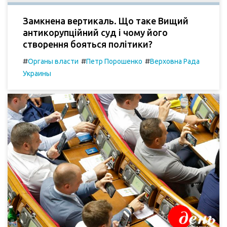
Замкнена вертикаль. Що таке Вищий
антикорупційний суд і чому його
створення бояться політики?
#
#
#
Органы власти
Петр Порошенко
Верховна Рада
Украины