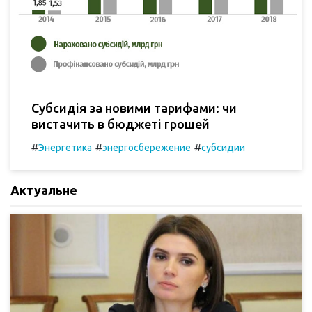
Субсидія за новими тарифами: чи
вистачить в бюджеті грошей
#
#
#
Энергетика
энергосбережение
субсидии
Актуальне