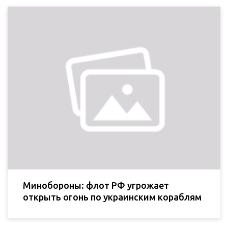
Минобороны: флот РФ угрожает
открыть огонь по украинским кораблям