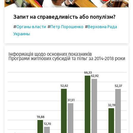
Запит на справедливість або популізм?
#
#
#
Органы власти
Петр Порошенко
Верховна Рада
Украины