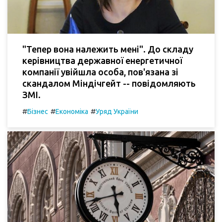
"Тепер вона належить мені". До складу
керівництва державної енергетичної
компанії увійшла особа, пов'язана зі
скандалом Міндічгейт -- повідомляють
ЗМІ.
#
#
#
Бізнес
Економіка
Уряд України