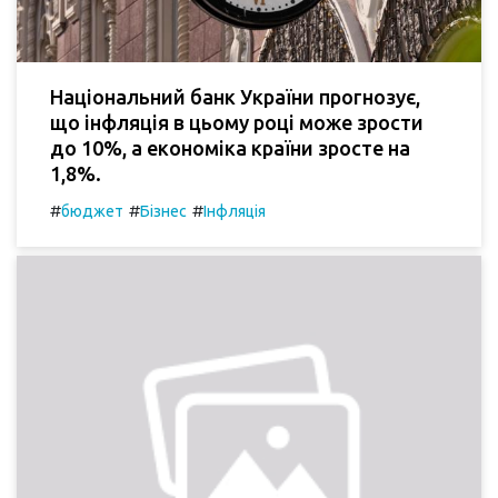
Національний банк України прогнозує,
що інфляція в цьому році може зрости
до 10%, а економіка країни зросте на
1,8%.
#
#
#
бюджет
Бізнес
Інфляція