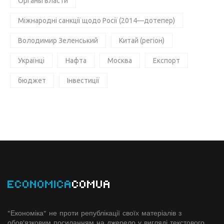
Органы власти
Міжнародні санкції щодо Росії (2014—дотепер)
Володимир Зеленський
Китай (регіон)
Українці
Нафта
Москва
Експорт
бюджет
Інвестиції
ECONOMICA
COMUA
"Економіка" не проти републікації своїх матеріалів з
обов'язковим посиланням на джерело у вигляді текстового