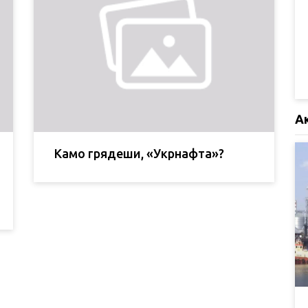
А
Камо грядеши, «Укрнафта»?