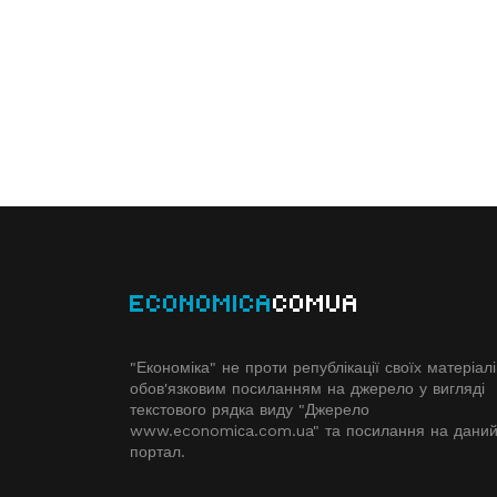
ECONOMICA
COMUA
"Економіка" не проти републікації своїх матеріалі
обов'язковим посиланням на джерело у вигляді
текстового рядка виду "Джерело
www.economiсa.com.ua" та посилання на дани
портал.