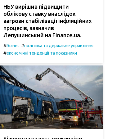
НБУ вирішив підвищити
облікову ставку внаслідок
загрози стабілізації інфляційних
процесів, зазначив
Лепушинський на Finance.ua.
#
#
Бізнес
політика та державне управління
#
економічні тенденції та показники
Бізнесу нададуть можливість