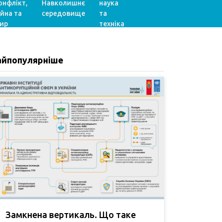
онфлікт,
Навколишнє
наука
ійна та
середовище
та
ир
техніка
айпопулярніше
Замкнена вертикаль. Що таке