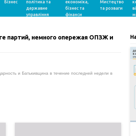
Бізнес
політика та
економіка,
Мистецтво
к
державне
бізнес та
та розваги
в
управління
фінанси
м
ге партий, немного опережая ОПЗЖ и
Н
арность и Батькивщина в течение последней недели в