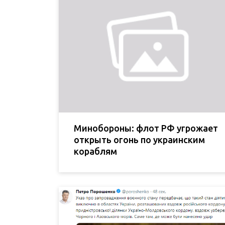
Минобороны: флот РФ угрожает
открыть огонь по украинским
кораблям