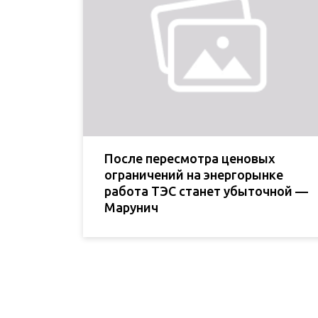
После пересмотра ценовых
ограничений на энергорынке
работа ТЭС станет убыточной —
Марунич