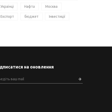
Українці
Нафта
Москва
Експорт
бюджет
Інвестиції
ідписатися на оновлення