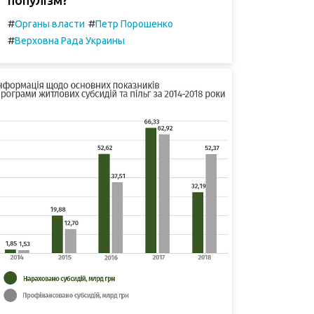
#
#
Органы власти
Петр Порошенко
#
Верховна Рада Украины