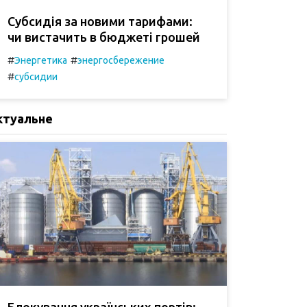
Субсидія за новими тарифами:
чи вистачить в бюджеті грошей
#
#
Энергетика
энергосбережение
#
субсидии
ктуальне
Блокування українських портів: