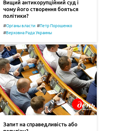
Вищий антикорупційний суд і
чому його створення бояться
політики?
#
#
Органы власти
Петр Порошенко
#
Верховна Рада Украины
Запит на справедливість або
популізм?