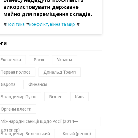
використовувати державне
майно для переміщення складів.
#
#
#
Політика
конфлікт, війна та мир
еги
Економіка
Росія
Україна
Первая полоса
Дональд Трамп
Європа
Финансы
Володимир Путін
Бізнес
Київ
Органы власти
Міжнародні санкції щодо Росії (2014—
дотепер)
Володимир Зеленський
Китай (регіон)