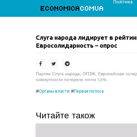
Політика
ECONOMICA
COMUA
Слуга народа лидирует в рейтин
Евросолидарность – опрос
Партии Слуга народа, ОПЗЖ, Европейская солид
совокупности потеряли почти 1,5%
#
#
Органы власти
Первая полоса
Читайте також