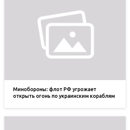
Минобороны: флот РФ угрожает
открыть огонь по украинским кораблям