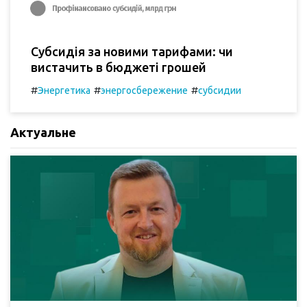
Субсидія за новими тарифами: чи
вистачить в бюджеті грошей
#
#
#
Энергетика
энергосбережение
субсидии
Актуальне