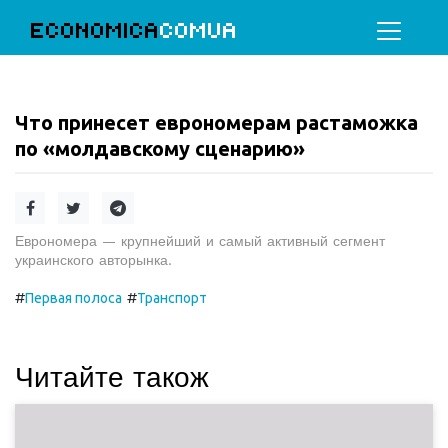
ECONOMICA
COMUA
Что принесет еврономерам растаможка
по «молдавскому сценарию»
Еврономера — крупнейший и самый активный сегмент
украинского авторынка.
#
#
Первая полоса
Транспорт
Читайте також