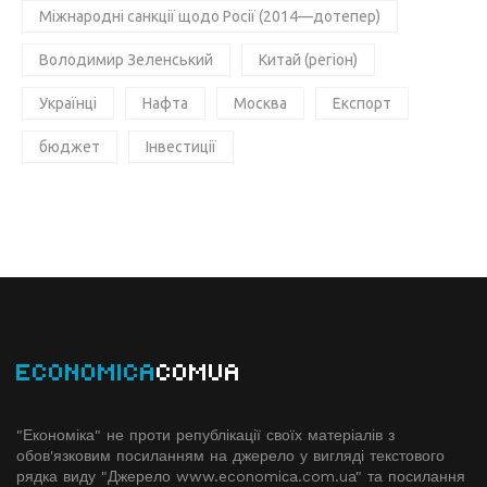
Міжнародні санкції щодо Росії (2014—дотепер)
Володимир Зеленський
Китай (регіон)
Українці
Нафта
Москва
Експорт
бюджет
Інвестиції
ECONOMICA
COMUA
"Економіка" не проти републікації своїх матеріалів з
обов'язковим посиланням на джерело у вигляді текстового
рядка виду "Джерело www.economiсa.com.ua" та посилання