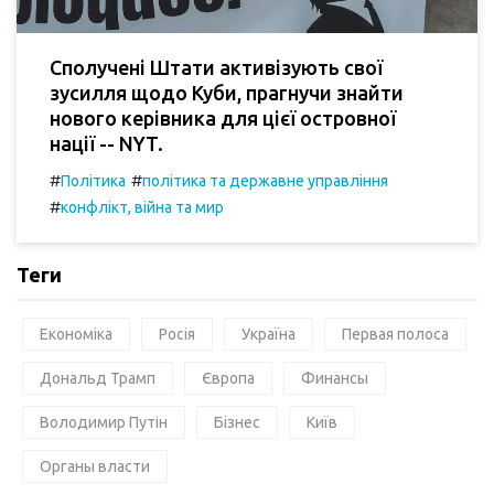
Сполучені Штати активізують свої
зусилля щодо Куби, прагнучи знайти
нового керівника для цієї островної
нації -- NYT.
#
#
Політика
політика та державне управління
#
конфлікт, війна та мир
Теги
Економіка
Росія
Україна
Первая полоса
Дональд Трамп
Європа
Финансы
Володимир Путін
Бізнес
Київ
Органы власти