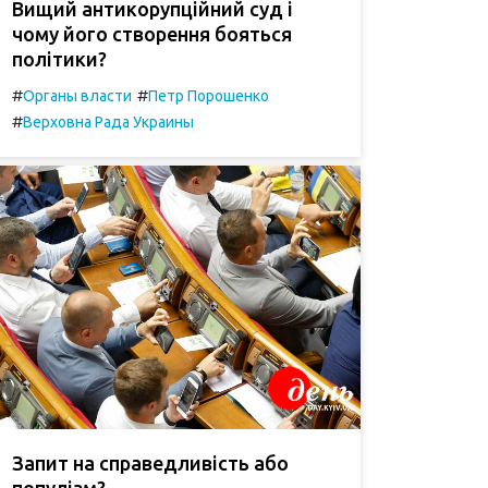
Вищий антикорупційний суд і
чому його створення бояться
політики?
#
#
Органы власти
Петр Порошенко
#
Верховна Рада Украины
Запит на справедливість або
популізм?