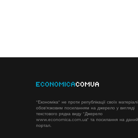
ECONOMICA
COMUA
"Економіка" не проти републікації своїх матеріалі
обов'язковим посиланням на джерело у вигляді
текстового рядка виду "Джерело
www.economiсa.com.ua" та посилання на дани
портал.