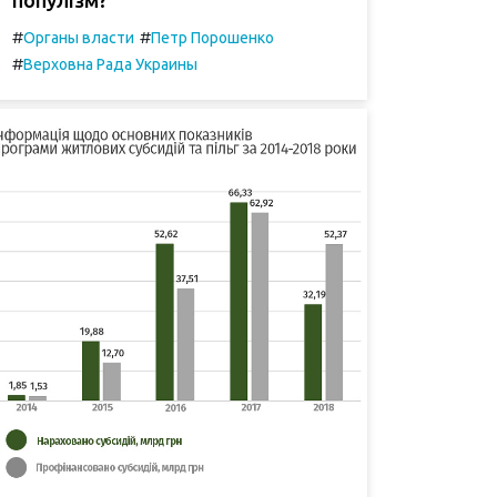
#
#
Органы власти
Петр Порошенко
#
Верховна Рада Украины