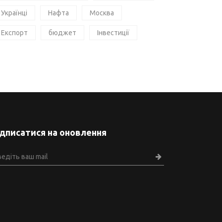
Українці
Нафта
Москва
Експорт
бюджет
Інвестиції
ідписатися на оновлення