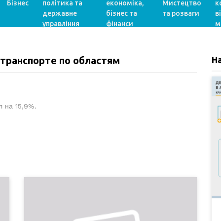
Бізнес
політика та
економіка,
Мистецтво
к
державне
бізнес та
та розваги
в
управління
фінанси
м
 транспорте по областям
Н
л на 15,9%.