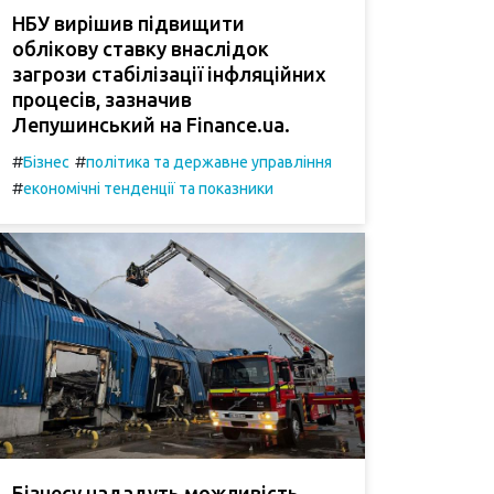
НБУ вирішив підвищити
облікову ставку внаслідок
загрози стабілізації інфляційних
процесів, зазначив
Лепушинський на Finance.ua.
#
#
Бізнес
політика та державне управління
#
економічні тенденції та показники
Бізнесу нададуть можливість