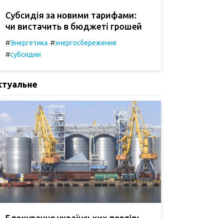
Субсидія за новими тарифами:
чи вистачить в бюджеті грошей
#
#
Энергетика
энергосбережение
#
субсидии
ктуальне
Блокування українських портів: