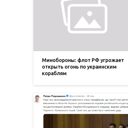
Минобороны: флот РФ угрожает
открыть огонь по украинским
кораблям