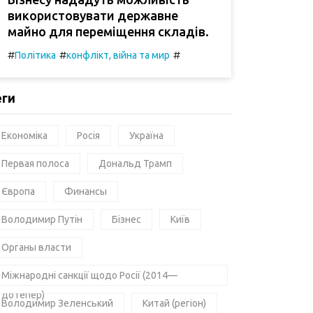
використовувати державне
майно для переміщення складів.
#
#
#
Політика
конфлікт, війна та мир
еги
Економіка
Росія
Україна
Первая полоса
Дональд Трамп
Європа
Финансы
Володимир Путін
Бізнес
Київ
Органы власти
Міжнародні санкції щодо Росії (2014—
дотепер)
Володимир Зеленський
Китай (регіон)