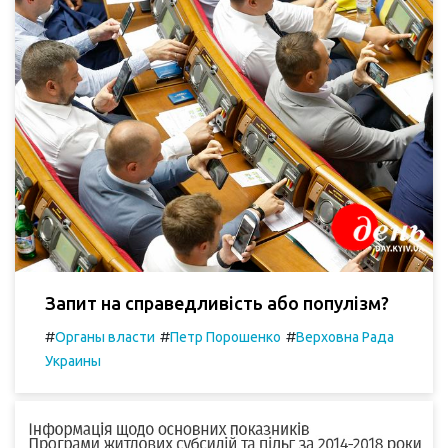
Запит на справедливість або популізм?
#
#
#
Органы власти
Петр Порошенко
Верховна Рада
Украины