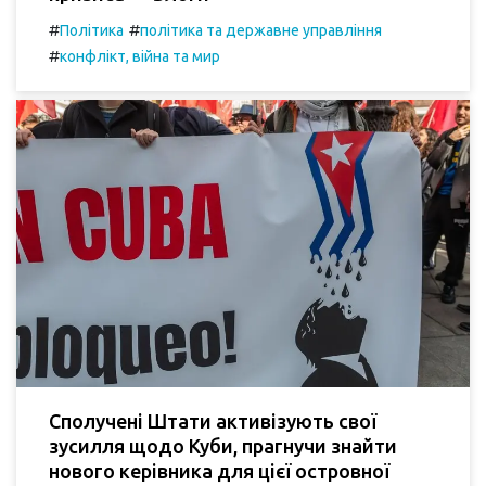
#
#
Політика
політика та державне управління
#
конфлікт, війна та мир
Сполучені Штати активізують свої
зусилля щодо Куби, прагнучи знайти
нового керівника для цієї островної