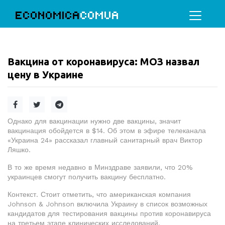
ECONOMICA
COMUA
Вакцина от коронавируса: МОЗ назвал
цену в Украине
Однако для вакцинации нужно две вакцины, значит
вакцинация обойдется в $14. Об этом в эфире телеканала
«Украина 24» рассказал главный санитарный врач Виктор
Ляшко.
В то же время недавно в Минздраве заявили, что 20%
украинцев смогут получить вакцину бесплатно.
Контекст. Стоит отметить, что американская компания
Johnson
&
Johnson
включила Украину в список возможных
кандидатов для тестирования вакцины против коронавируса
на третьем этапе клинических исследований.