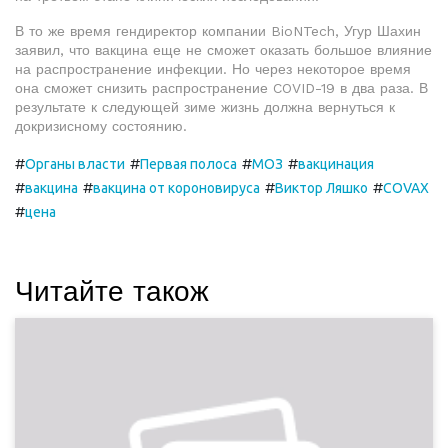
В то же время гендиректор компании
BioNTech
, Угур Шахин
заявил, что вакцина еще не сможет оказать большое влияние
на распространение инфекции. Но через некоторое время
она сможет снизить распространение
COVID
-19 в два раза. В
результате к следующей зиме жизнь должна вернуться к
докризисному состоянию.
#
#
#
#
Органы власти
Первая полоса
МОЗ
вакцинация
#
#
#
#
вакцина
вакцина от короновируса
Виктор Ляшко
COVAX
#
цена
Читайте також