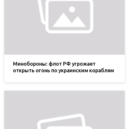
Минобороны: флот РФ угрожает
открыть огонь по украинским кораблям