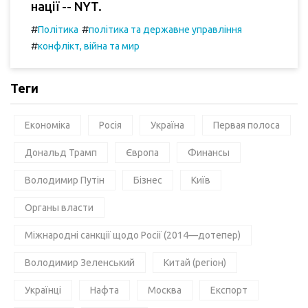
нації -- NYT.
#
#
Політика
політика та державне управління
#
конфлікт, війна та мир
Теги
Економіка
Росія
Україна
Первая полоса
Дональд Трамп
Європа
Финансы
Володимир Путін
Бізнес
Київ
Органы власти
Міжнародні санкції щодо Росії (2014—дотепер)
Володимир Зеленський
Китай (регіон)
Українці
Нафта
Москва
Експорт