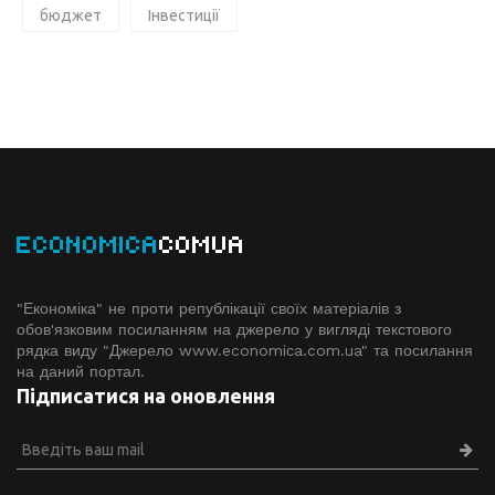
бюджет
Інвестиції
ECONOMICA
COMUA
"Економіка" не проти републікації своїх матеріалів з
обов'язковим посиланням на джерело у вигляді текстового
рядка виду "Джерело www.economiсa.com.ua" та посилання
на даний портал.
Підписатися на оновлення