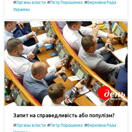
#
#
#
Органы власти
Петр Порошенко
Верховна Рада
Украины
Запит на справедливість або популізм?
#
#
#
Органы власти
Петр Порошенко
Верховна Рада