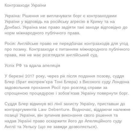
Контрзаходи України
Україна: Рішення не виплачувати борг є контрзаходами
України у відповідь на російську агресію в Криму та на
Донбасі. Україна має право задіяти такі заходи відповідно до
норм міжнародного публічного права.
Росія: Англійське право не передбачає контрзаходів для угод
про позику. Контрзаходи є питанням міжнародного публічного
права, яке не має розглядати англійський суд.
Успіх РФ та вдала апеляція
У березні 2017 року, через рік після подання позову, суддя
Блер (брат експрем’єра Тоні Блера) з Високого суду Лондона
задовольнив прохання Росії про розгляд справи за
спрощеною процедурою і зобов’язав Україну повернути борг.
Суддя Блер відкинув всі лінії захисту Україну, приставши до
контраргументів Law Debenture. Водночас, віддаючи належне
позиції України, він зупинив виконання свого рішення та
надав Україні право оскаржити його до Апеляційного суду
Англії та Уельсу (що не завжди дозволяється).