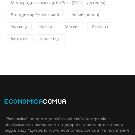
Міжнародні санкції щодо Росії (2014—дотепер)
Володимир Зеленський
Китай (регіон)
Українці
Нафта
Москва
Експорт
бюджет
Інвестиції
ECONOMICA
COMUA
"Економіка" не проти републікації своїх матеріалів з
обов'язковим посиланням на джерело у вигляді текстового
рядка виду "Джерело www.economiсa.com.ua" та посилання