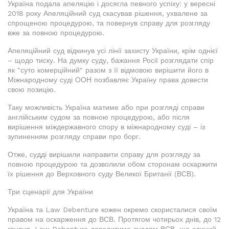
Україна подала апеляцію і досягла певного успіху: у вересні
2018 року Апеляційний суд скасував рішення, ухвалене за
спрощеною процедурою, та повернув справу для розгляду
вже за повною процедурою.
Апеляційний суд відкинув усі лінії захисту України, крім однієї
– щодо тиску. На думку суду, бажання Росії розглядати спір
як "суто комерційний" разом з її відмовою вирішити його в
Міжнародному суді ООН позбавляє Україну права довести
свою позицію.
Таку можливість Україна матиме або при розгляді справи
англійським судом за повною процедурою, або після
вирішення міждержавного спору в міжнародному суді – із
зупиненням розгляду справи про борг.
Отже, судді вирішили направити справу для розгляду за
повною процедурою та дозволили обом сторонам оскаржити
їх рішення до Верховного суду Великої Британії (ВСВ).
Три сценарії для України
Україна та Law Debenture кожен окремо скористалися своїм
правом на оскарження до ВСВ. Протягом чотирьох днів, до 12