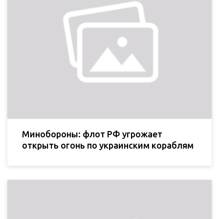
Минобороны: флот РФ угрожает
открыть огонь по украинским кораблям