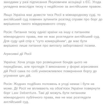
заходами у разі підписання Януковичем асоціації з ЄС. Угода
укладена внаслідок тиску є недійсною за англійським правом.
Якщо Україна має довести тиск Росії в міжнародному суді, то
англійський суд повинен зупинити розгляд справи про борг до
вирішення такого міждержавного спору.
Росія: Питання тиску однієї країни на іншу є питанням
міжнародного права, яке не має розглядати англійський суд.
Для суду цей спір є "суто комерційним", де має бути
вирішено лише питання про виплату заборгованої позики.
Агресивні дії Росії
Україна: Хоча угода про розміщення бондів цього не
передбачає, але протидія її виконанню у формі агресивних
дій Росії сама по собі унеможливлює повернення боргу до
усунення цих дій.
Росія: Жодних подібних положень в угоді немає і бути не
може. Дії Росії не впливають на обов’язок України повернути
борг Law Debenture. Такі дії можуть бути питанням
міжнародного публічного права, яке не має розглядати
англійський суд.