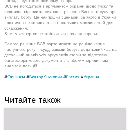
погляд, "суто комерційному" спорі.
ВСВ не погодиться з аргументом України щодо тиску та
фактично відновить початкове рішення Високого суду про
виплату боргу. Це найгірший сценарій, за якого в України
практично не залишається подальших можливостей для
оскарження.
Втім, у четвер лише закінчиться розгляд справи.
Самого рішення ВСВ варто чекати не раніше квітня
наступного року – судді завжди беруть додатковий час на
детальний аналіз усіх аргументів сторін та підготовку
багатосторінкового документа з глибоким юридичним
аналізом позицій.
#
#
#
#
Финансы
Виктор Янукович
Россия
Украина
Читайте також