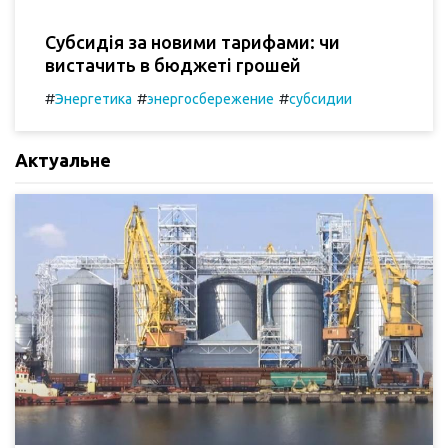
Субсидія за новими тарифами: чи
вистачить в бюджеті грошей
#
#
#
Энергетика
энергосбережение
субсидии
Актуальне