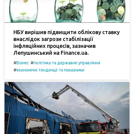
НБУ вирішив підвищити облікову ставку
внаслідок загрози стабілізації
інфляційних процесів, зазначив
Лепушинський на Finance.ua.
#
#
Бізнес
політика та державне управління
#
економічні тенденції та показники