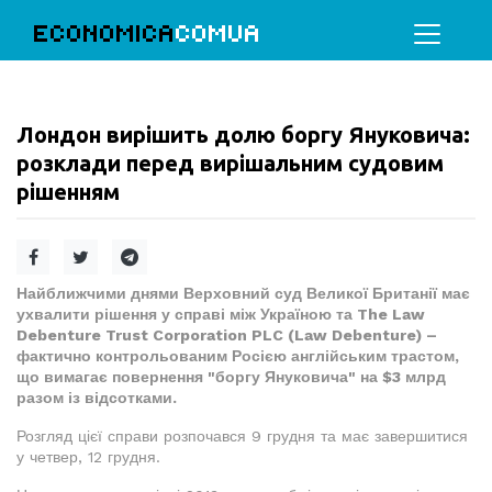
ECONOMICA
COMUA
Лондон вирішить долю боргу Януковича:
розклади перед вирішальним судовим
рішенням
Найближчими днями Верховний суд Великої Британії має
ухвалити рішення у справі між Україною та The Law
Debenture Trust Corporation PLC (Law Debenture) –
фактично контрольованим Росією англійським трастом,
що вимагає повернення "боргу Януковича" на $3 млрд
разом із відсотками.
Розгляд цієї справи розпочався 9 грудня та має завершитися
у четвер, 12 грудня.