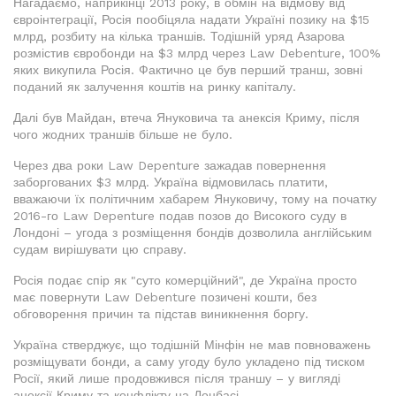
Нагадаємо, наприкінці 2013 року, в обмін на відмову від
євроінтеграції, Росія пообіцяла надати Україні позику на $15
млрд, розбиту на кілька траншів. Тодішній уряд Азарова
розмістив євробонди на $3 млрд через Law Debenture, 100%
яких викупила Росія. Фактично це був перший транш, зовні
поданий як залучення коштів на ринку капіталу.
Далі був Майдан, втеча Януковича та анексія Криму, після
чого жодних траншів більше не було.
Через два роки Law Depenture зажадав повернення
заборгованих $3 млрд. Україна відмовилась платити,
вважаючи їх політичним хабарем Януковичу, тому на початку
2016-го Law Depenture подав позов до Високого суду в
Лондоні – угода з розміщення бондів дозволила англійським
судам вирішувати цю справу.
Росія подає спір як "суто комерційний", де Україна просто
має повернути Law Debenture позичені кошти, без
обговорення причин та підстав виникнення боргу.
Україна стверджує, що тодішній Мінфін не мав повноважень
розміщувати бонди, а саму угоду було укладено під тиском
Росії, який лише продовжився після траншу – у вигляді
анексії Криму та конфлікту на Донбасі.