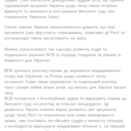
грудня, Law Debenture доводитиме суддям ВСВ, що єдиний
підтриманий аргумент України щодо тиску також потрібно
відкинути та залишити в силі рішення Високого суду про
повернення Україною боргу.
Своєю чергою Україна намагатиметься довести, що інші
аргументи (про відсутність повноважень, агресивні дії Росії та
контрзаходи) також заслуговують на увагу.
Можна спрогнозувати три сценарії розвитку подій та
подальшого рішення ВСВ (в порядку спадання за рівнем їх
бажаності для України):
ВСВ зупинить розгляд справи до вирішення міждержавного
спору між Україною та Росією щодо наявності тиску
останньої. Саме лише ініціювання та подальший розгляд
такої справи займе кілька років, що виграє для України багато
часу.
ВСВ погодиться з Апеляційним судом та відправить справу до
Високого суду на розгляд за повною процедурою. Це
дозволить Україні повною мірою розкрити свої аргументи
щодо тиску Росії та порушення нею норм міжнародного
права, чим поставить англійських суддів у непросту ситуацію
з необхідністю вирішувати міждержавні питання у, на перший