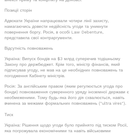
Позиції сторін
Адвокати України напрацювали чотири лінії захисту,
намагаючись довести недійсність угоди та уникнути
повернення боргу. Росія, в особі Law Debenture,
представила свої контраргументи.
Відсутність повноважень
Україна: Випуск бондів на $3 млрд суперечив тодішньому
Закону про держбюджет. Крім того, міністр фінансів, який
підписував угоду, не мав на це необхідних повноважень та
погодження Кабінету міністрів.
Росія: За англійським правом (яким регулюється угода про
бонди) повноваження суверенного уряду іноземної держави є
необмеженими. Тому будь-яка його дія схвалюється, навіть
вчинена за межами формальних повноважень ("ultra vires").
Тиск
Україна: Рішення щодо угоди було прийнято під тиском Росії,
яка погрожувала економічними та навіть військовими