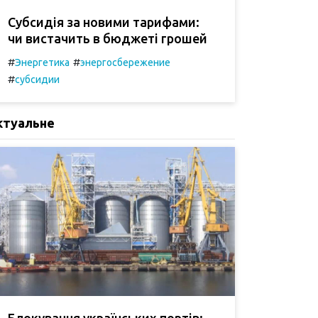
Субсидія за новими тарифами:
чи вистачить в бюджеті грошей
#
#
Энергетика
энергосбережение
#
субсидии
ктуальне
Блокування українських портів: