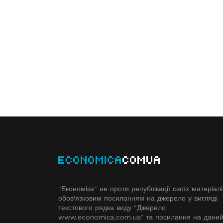
ECONOMICA
COMUA
"Економіка" не проти републікації своїх матеріалі
обов'язковим посиланням на джерело у вигляді
текстового рядка виду "Джерело
www.economiсa.com.ua" та посилання на дани