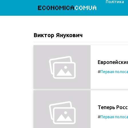
Політика
ECONOMICA
COMUA
Виктор Янукович
Европейски
#
Первая полос
Теперь Рос
#
Первая полос