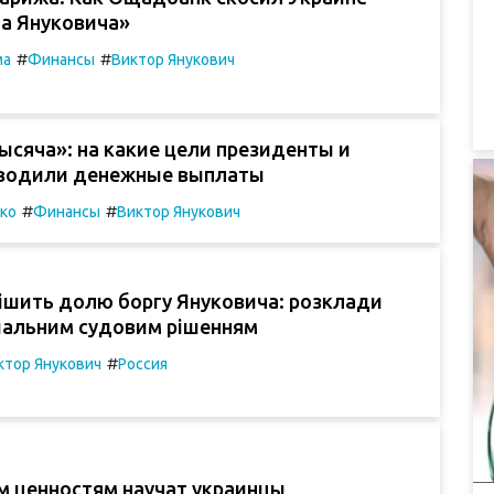
га Януковича»
#
#
ма
Финансы
Виктор Янукович
ысяча»: на какие цели президенты и
водили денежные выплаты
#
#
ко
Финансы
Виктор Янукович
ішить долю боргу Януковича: розклади
шальним судовим рішенням
#
ктор Янукович
Россия
м ценностям научат украинцы