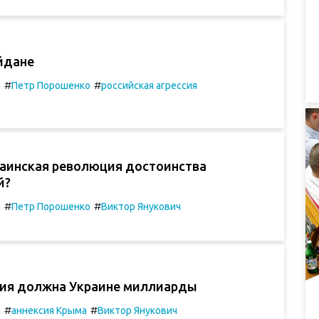
йдане
#
#
а
Петр Порошенко
российская агрессия
раинская революция достоинства
й?
#
#
а
Петр Порошенко
Виктор Янукович
сия должна Украине миллиарды
#
#
а
аннексия Крыма
Виктор Янукович