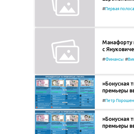
#
Первая полос
Манафорту п
с Янукович
#
#
Финансы
Ви
»Бонусная т
премьеры в
#
Петр Порошен
»Бонусная т
премьеры в