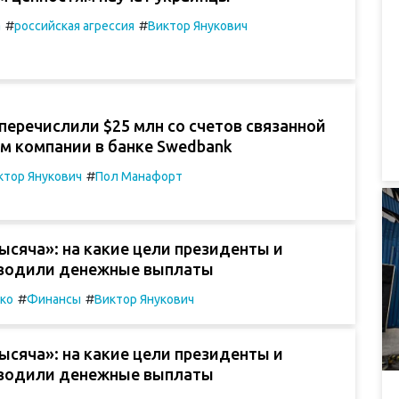
#
#
а
российская агрессия
Виктор Янукович
еречислили $25 млн со счетов связанной
ем компании в банке Swedbank
#
ктор Янукович
Пол Манафорт
ысяча»: на какие цели президенты и
водили денежные выплаты
#
#
ко
Финансы
Виктор Янукович
ысяча»: на какие цели президенты и
водили денежные выплаты