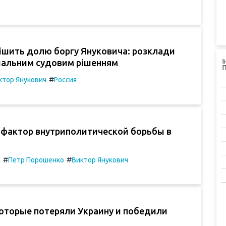
ішить долю боргу Януковича: розклади
шальним судовим рішенням
#
ктор Янукович
Россия
 фактор внутриполитической борьбы в
#
#
а
Петр Порошенко
Виктор Янукович
которые потеряли Украину и победили