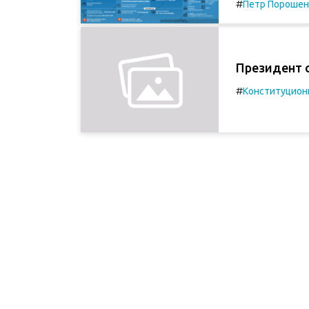
#
Петр Порошен
Президент 
#
Конституцион