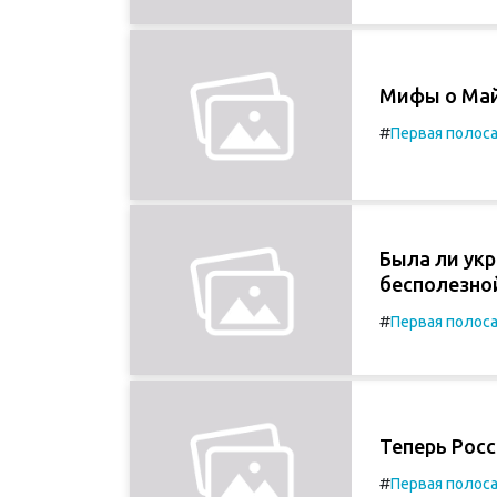
Мифы о Ма
#
Первая полос
Была ли ук
бесполезно
#
Первая полос
Теперь Рос
#
Первая полос