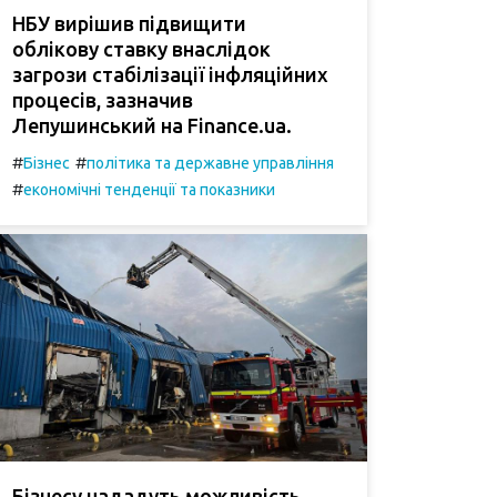
НБУ вирішив підвищити
облікову ставку внаслідок
загрози стабілізації інфляційних
процесів, зазначив
Лепушинський на Finance.ua.
#
#
Бізнес
політика та державне управління
#
економічні тенденції та показники
Бізнесу нададуть можливість