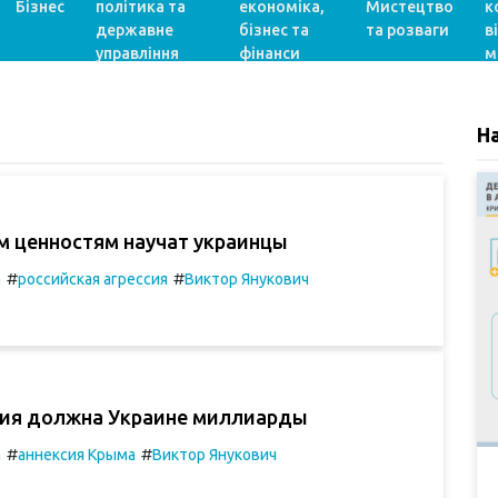
Бізнес
політика та
економіка,
Мистецтво
к
державне
бізнес та
та розваги
в
управління
фінанси
м
Н
м ценностям научат украинцы
#
#
а
российская агрессия
Виктор Янукович
сия должна Украине миллиарды
#
#
а
аннексия Крыма
Виктор Янукович