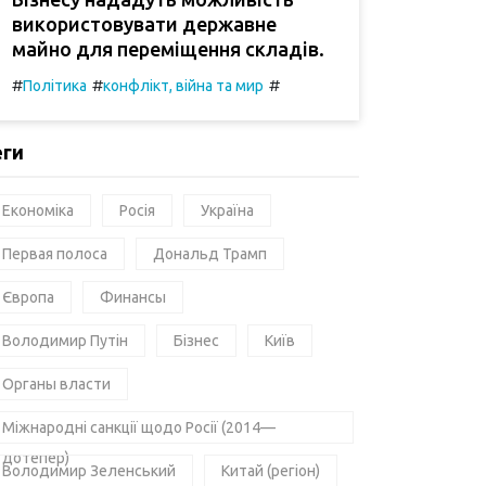
використовувати державне
майно для переміщення складів.
#
#
#
Політика
конфлікт, війна та мир
еги
Економіка
Росія
Україна
Первая полоса
Дональд Трамп
Європа
Финансы
Володимир Путін
Бізнес
Київ
Органы власти
Міжнародні санкції щодо Росії (2014—
дотепер)
Володимир Зеленський
Китай (регіон)