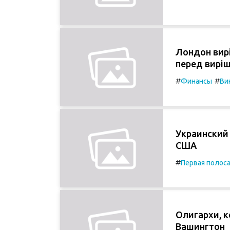
Лондон вир
перед вирі
#
#
Финансы
Ви
Украинский
США
#
Первая полос
Oлигархи, 
Вашингтон