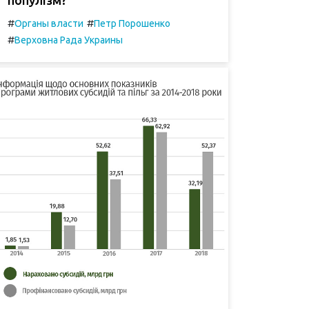
#
#
Органы власти
Петр Порошенко
#
Верховна Рада Украины