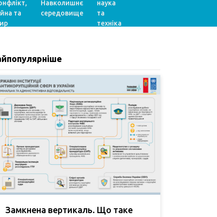
онфлікт,
Навколишнє
наука
ійна та
середовище
та
ир
техніка
айпопулярніше
Замкнена вертикаль. Що таке