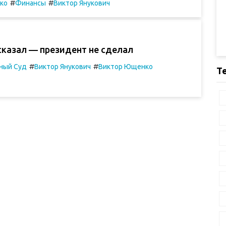
#
#
ко
Финансы
Виктор Янукович
сказал — президент не сделал
#
#
ный Суд
Виктор Янукович
Виктор Ющенко
Т