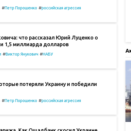
#
#
а
Петр Порошенко
российская агрессия
овича: что рассказал Юрий Луценко о
и 1,5 миллиарда долларов
А
#
#
и
Виктор Янукович
НАБУ
которые потеряли Украину и победили
#
#
а
Петр Порошенко
российская агрессия
Парижа. Как Ощадбанк скосил Украине