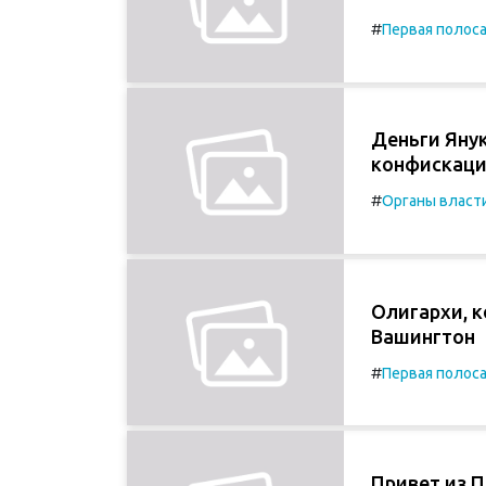
#
Первая полос
Деньги Янук
конфискаци
#
Органы власт
Oлигархи, 
Вашингтон
#
Первая полос
Привет из 