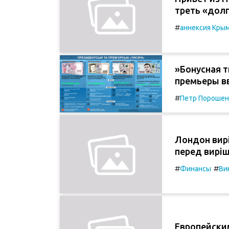
треть «дол
#
аннексия Кры
»Бонусная т
премьеры в
#
Петр Порошен
Лондон вир
перед вирі
#
#
Финансы
Ви
Европейски