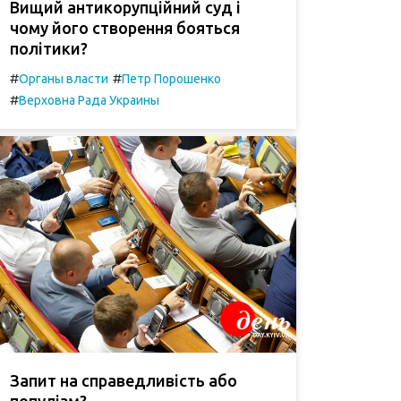
Вищий антикорупційний суд і
чому його створення бояться
політики?
#
#
Органы власти
Петр Порошенко
#
Верховна Рада Украины
Запит на справедливість або
популізм?