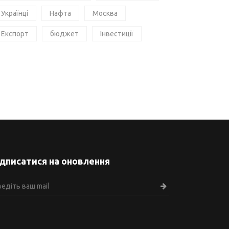
Українці
Нафта
Москва
Експорт
бюджет
Інвестиції
ідписатися на оновлення