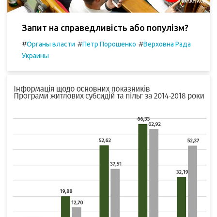
Запит на справедливість або популізм?
#
#
#
Органы власти
Петр Порошенко
Верховна Рада
Украины