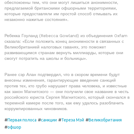
обеспокоены тем, что они могут лишиться анонимности,
предлагаемой британскими офшорными территориями,
которые предоставляли им простой способ отмывать их
незаконно нажитые состояния».
Ребекка Гоуланд (Rebecca Gowland) из объединения Oxfam
сказала: «Если положить конец анонимности в связанных с
Великобританией налоговых гаванях, это поможет
развивающимся странам вернуть миллиарды, которые они
смогут потратить на школы и больницы».
Ранее сэр Алан подтвердил, что в скором времени будут
внесены изменения, гарантирующие введение санкций
против тех, кто грубо нарушает права человека, и известные
как закон Магнитского — они получили свое название в честь
российского юриста Сергея Магнитского, который скончался в
тюремной камере после того, как ему удалось разоблачить
коррумпированных чиновников.
#
#
#
#
Первая полоса
санкции
Тереза Мэй
Великобритания
#
офшор