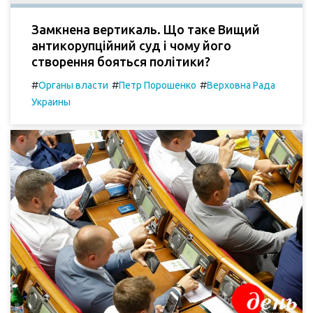
Замкнена вертикаль. Що таке Вищий
антикорупційний суд і чому його
створення бояться політики?
#
#
#
Органы власти
Петр Порошенко
Верховна Рада
Украины