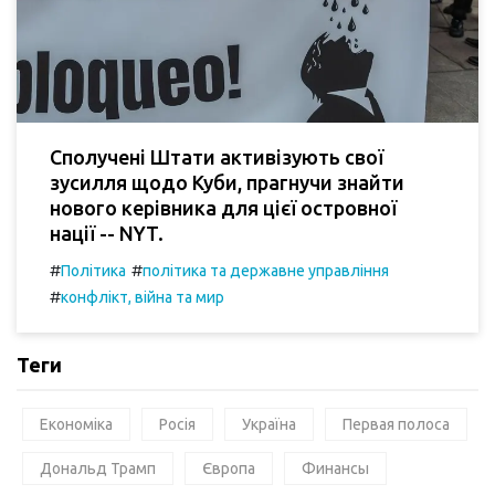
Сполучені Штати активізують свої
зусилля щодо Куби, прагнучи знайти
нового керівника для цієї островної
нації -- NYT.
#
#
Політика
політика та державне управління
#
конфлікт, війна та мир
Теги
Економіка
Росія
Україна
Первая полоса
Дональд Трамп
Європа
Финансы