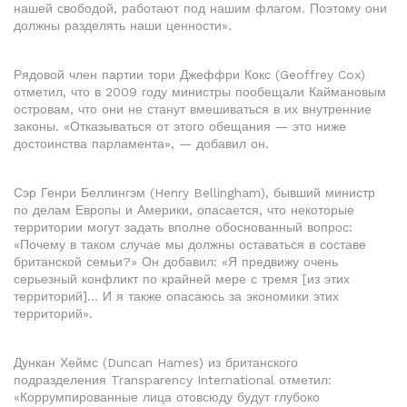
нашей свободой, работают под нашим флагом. Поэтому они
должны разделять наши ценности».
Рядовой член партии тори Джеффри Кокс (Geoffrey Cox)
отметил, что в 2009 году министры пообещали Каймановым
островам, что они не станут вмешиваться в их внутренние
законы. «Отказываться от этого обещания — это ниже
достоинства парламента», — добавил он.
Сэр Генри Беллингэм (Henry Bellingham), бывший министр
по делам Европы и Америки, опасается, что некоторые
территории могут задать вполне обоснованный вопрос:
«Почему в таком случае мы должны оставаться в составе
британской семьи?» Он добавил: «Я предвижу очень
серьезный конфликт по крайней мере с тремя [из этих
территорий]… И я также опасаюсь за экономики этих
территорий».
Дункан Хеймс (Duncan Hames) из британского
подразделения Transparency International отметил:
«Коррумпированные лица отовсюду будут глубоко