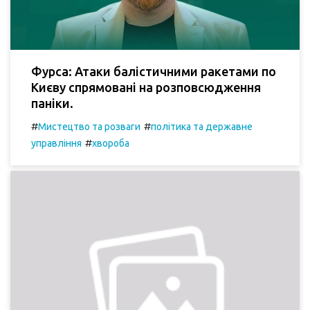
Фурса: Атаки балістичними ракетами по
Києву спрямовані на розповсюдження
паніки.
#
#
Мистецтво та розваги
політика та державне
#
управління
хвороба