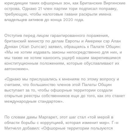
юрисдикции таких офшорных зон, как Британские Виргинские
острова. Однако 21 член партии тори подписал поправку,
требующую, чтобы налоговые гавани раскрыли имена
владельцев активов до конца 2020 года.
Отступив перед лицом гарантированного поражения,
британский министр по делам Европы и Америки сэр Алан
Дункан (Alan Duncan) заявил, обращаясь к Палате Общин:
«Мы не хотим издавать законы непосредственно для них, и
мы также не хотим наносить ущерб нашим закрепившимся
конституционным положениям, которые обуславливают их
автономию».
«Однако мы прислушались к мнениям по этому вопросу и
считаем, что большинство членов этой Палаты Общин
выступает за то, чтобы офшорные территории создали
открытые реестры собственников еще до того, как это станет
международным стандартом».
По словам дамы Маргарет, этот шаг стал «той мерой в
области борьбы с коррупцией, которая изменит мир». Г-н
Митчелл добавил: «Офшорные территории пользуются