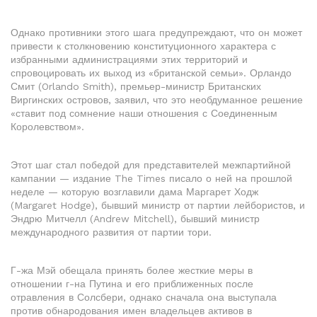
Однако противники этого шага предупреждают, что он может
привести к столкновению конституционного характера с
избранными администрациями этих территорий и
спровоцировать их выход из «британской семьи». Орландо
Смит (Orlando Smith), премьер-министр Британских
Виргинских островов, заявил, что это необдуманное решение
«ставит под сомнение наши отношения с Соединенным
Королевством».
Этот шаг стал победой для представителей межпартийной
кампании — издание The Times писало о ней на прошлой
неделе — которую возглавили дама Маргарет Ходж
(Margaret Hodge), бывший министр от партии лейбористов, и
Эндрю Митчелл (Andrew Mitchell), бывший министр
международного развития от партии тори.
Г-жа Мэй обещала принять более жесткие меры в
отношении г-на Путина и его приближенных после
отравления в Солсбери, однако сначала она выступала
против обнародования имен владельцев активов в