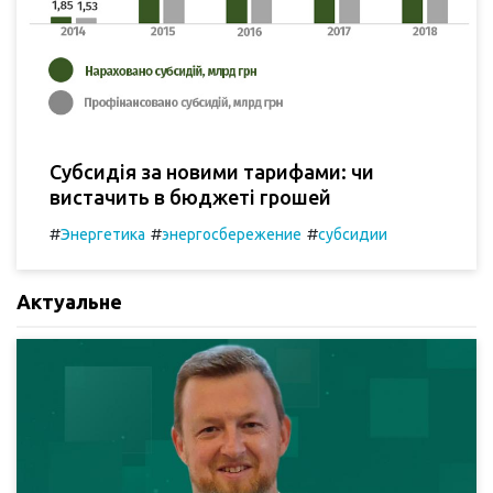
Субсидія за новими тарифами: чи
вистачить в бюджеті грошей
#
#
#
Энергетика
энергосбережение
субсидии
Актуальне