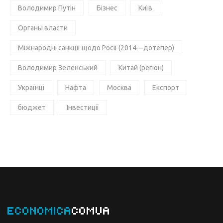
Володимир Путін
Бізнес
Київ
Органы власти
Міжнародні санкції щодо Росії (2014—дотепер)
Володимир Зеленський
Китай (регіон)
Українці
Нафта
Москва
Експорт
бюджет
Інвестиції
ECONOMICA
COMUA