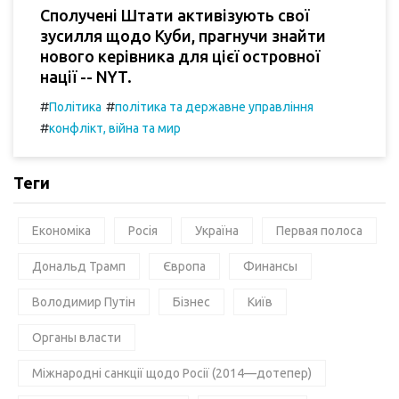
Сполучені Штати активізують свої
зусилля щодо Куби, прагнучи знайти
нового керівника для цієї островної
нації -- NYT.
#
#
Політика
політика та державне управління
#
конфлікт, війна та мир
Теги
Економіка
Росія
Україна
Первая полоса
Дональд Трамп
Європа
Финансы
Володимир Путін
Бізнес
Київ
Органы власти
Міжнародні санкції щодо Росії (2014—дотепер)