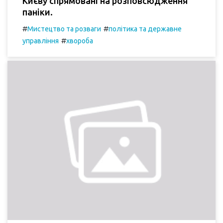
Києву спрямовані на розповсюдження
паніки.
#
#
Мистецтво та розваги
політика та державне
#
управління
хвороба