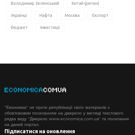
Володимир Зеленський
Китай (регіон)
Українці
Нафта
Москва
Експорт
бюджет
Інвестиції
ECONOMICA
COMUA
"Економіка" не проти републікації своїх матеріалів з
обов'язковим посиланням на джерело у вигляді текстового
рядка виду "Джерело www.economiсa.com.ua" та посилання
на даний портал.
Підписатися на оновлення