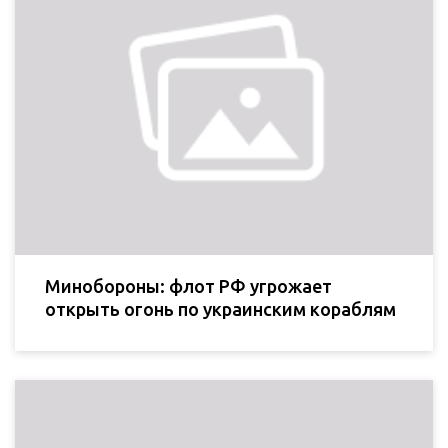
Минобороны: флот РФ угрожает
открыть огонь по украинским кораблям