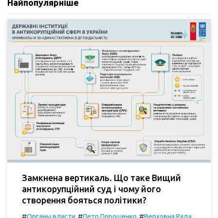
Найпопулярніше
Замкнена вертикаль. Що таке Вищий
антикорупційний суд і чому його
створення бояться політики?
#
#
#
Органы власти
Петр Порошенко
Верховна Рада