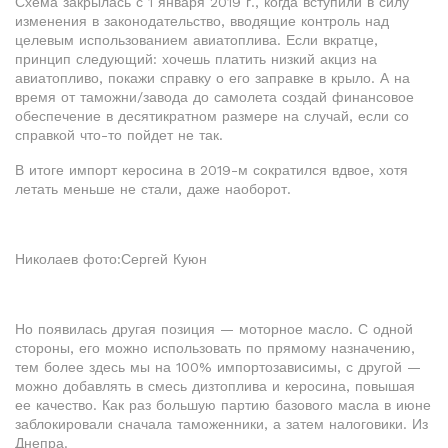
Схема закрылась с 1 января 2019 г., когда вступили в силу
изменения в законодательство, вводящие контроль над
целевым использованием авиатоплива. Если вкратце,
принцип следующий: хочешь платить низкий акциз на
авиатопливо, покажи справку о его заправке в крыло. А на
время от таможни/завода до самолета создай финансовое
обеспечение в десятикратном размере на случай, если со
справкой что-то пойдет не так.
В итоге импорт керосина в 2019-м сократился вдвое, хотя
летать меньше не стали, даже наоборот.
Николаев фото:Сергей Куюн
Но появилась другая позиция — моторное масло. С одной
стороны, его можно использовать по прямому назначению,
тем более здесь мы на 100% импортозависимы, с другой —
можно добавлять в смесь дизтоплива и керосина, повышая
ее качество. Как раз большую партию базового масла в июне
заблокировали сначала таможенники, а затем налоговики. Из
Днепра.