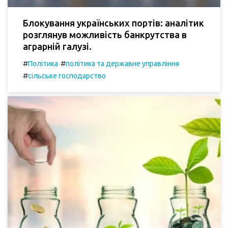
Блокування українських портів: аналітик
розглянув можливість банкрутства в
аграрній галузі.
#
#
Політика
політика та державне управління
#
сільське господарство