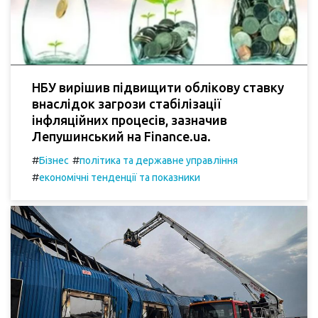
НБУ вирішив підвищити облікову ставку
внаслідок загрози стабілізації
інфляційних процесів, зазначив
Лепушинський на Finance.ua.
#
#
Бізнес
політика та державне управління
#
економічні тенденції та показники