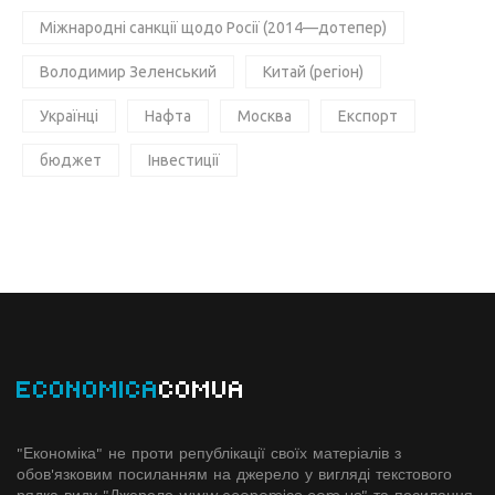
Міжнародні санкції щодо Росії (2014—дотепер)
Володимир Зеленський
Китай (регіон)
Українці
Нафта
Москва
Експорт
бюджет
Інвестиції
ECONOMICA
COMUA
"Економіка" не проти републікації своїх матеріалів з
обов'язковим посиланням на джерело у вигляді текстового