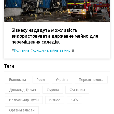
Бізнесу нададуть можливість
використовувати державне майно для
переміщення складів.
#
#
#
Політика
конфлікт, війна та мир
Теги
Економіка
Росія
Україна
Первая полоса
Дональд Трамп
Європа
Финансы
Володимир Путін
Бізнес
Київ
Органы власти