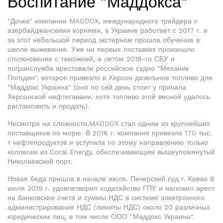
Воспитание "Маддокса"
"Дочка" компании MADDOX, международного трейдера с
азербайджанскими корнями, в Украине работает с 2017 г. и
за этот небольшой период экстерном прошла обучение в
школе выживания. Уже на первых поставках произошло
столкновение с таможней, а летом 2018-го СБУ и
погранслужба арестовали российское судно "Механик
Погодин", которое привезло в Херсон дизельное топливо для
"Маддокс Украина" (оно по сей день стоит у причала
Херсонской нефтегавани, хотя топливо этой весной удалось
растаможить и продать).
Несмотря на сложности,MADDOX стал одним из крупнейших
поставщиков по морю. В 2018 г. компания привезла 170 тыс.
т нефтепродуктов и уступила по этому направлению только
коллегам из Coral Energy, обеспечивающим вышеупомянутый
Николаевский порт.
Новая беда пришла в начале июля. Печерский суд г. Киева 8
июля 2019 г. удовлетворил ходатайство ГПУ и наложил арест
на банковские счета и суммы НДС в системе электронного
администрирования НДС (лимиты НДС) около 20 различных
юридических лиц, в том числе ООО "Маддокс Украина".