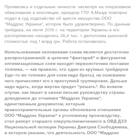
Проявились и отдельные личности: несмотря на оперативное
обжалование в апелляции, прокурор ГПУ А.Мазур повторно
подал в суд ходатайство об аресте имущества ООО
"Маддокс Украина", которое было удовлетворено. По данным
трейдера, на июля 2019 г. на территории Украины в его
распоряжении находилось 38,4 тыс. т дизтоплива рыночной
стоимостью под 1 млрд грн. Работа остановилась.
Использованная силовиками схема является достаточно
распространенной: в цепочке "фиктарей" и фигурантов
оптимизационных схем находят первоисточник поставки
топлива, — как правило, это один из крупных трейдеров
(где-то же топливо для схем надо брать), на основании
чего причисляют его к преступной группировке. Дальше
надо ждать, когда жертва придет "решать". Во всяком
случае, как пишет в своем письме руководству страны
доведенное до отчаяния "Маддокс Украина",
единственным документом, которым
правоохранительные органы обосновали отношение
ООО "Маддокс Украина" к уголовному производству,
стал рапорт старшего оперуполномоченного в ОВД ДЗЭ
Национальной полиции Украины Дмитрия Слободянюка,
в котором указано, что деятельность ООО "Маддокс