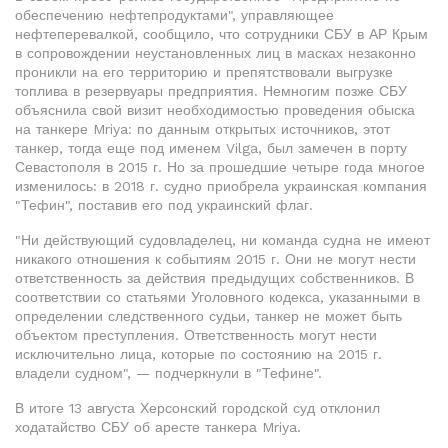
обеспечению нефтепродуктами", управляющее
нефтеперевалкой, сообщило, что сотрудники СБУ в АР Крым
в сопровождении неустановленных лиц в масках незаконно
проникли на его территорию и препятствовали выгрузке
топлива в резервуары предприятия. Немногим позже СБУ
объяснила свой визит необходимостью проведения обыска
на танкере Mriya: по данным открытых источников, этот
танкер, тогда еще под именем Vilga, был замечен в порту
Севастополя в 2015 г. Но за прошедшие четыре года многое
изменилось: в 2018 г. судно приобрела украинская компания
"Тефин", поставив его под украинский флаг.
"Ни действующий судовладелец, ни команда судна не имеют
никакого отношения к событиям 2015 г. Они не могут нести
ответственность за действия предыдущих собственников. В
соответствии со статьями Уголовного кодекса, указанными в
определении следственного судьи, танкер не может быть
объектом преступления. Ответственность могут нести
исключительно лица, которые по состоянию на 2015 г.
владели судном", — подчеркнули в "Тефине".
В итоге 13 августа Херсонский городской суд отклонил
ходатайство СБУ об аресте танкера Mriya.