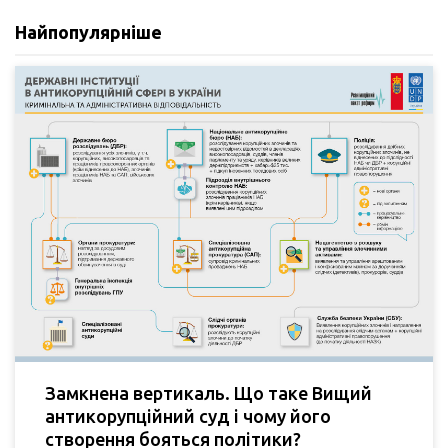
Найпопулярніше
Замкнена вертикаль. Що таке Вищий
антикорупційний суд і чому його
створення бояться політики?