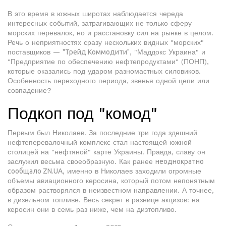
В это время в южных широтах наблюдается череда
интересных событий, затрагивающих не только сферу
морских перевалок, но и расстановку сил на рынке в целом.
Речь о неприятностях сразу нескольких видных "морских"
поставщиков —
"Трейд Коммодити"
, "Маддокс Украина" и
"Предприятие по обеспечению нефтепродуктами" (ПОНП),
которые оказались под ударом разномастных силовиков.
Особенность переходного периода, звенья одной цепи или
совпадение?
Подкоп под "комод"
Первым был Николаев. За последние три года здешний
нефтеперевалочный комплекс стал настоящей южной
столицей на "нефтяной" карте Украины. Правда, славу он
заслужил весьма своеобразную. Как ранее
неоднократно
сообщало ZN.UA
, именно в Николаев заходили огромные
объемы авиационного керосина, который потом непонятным
образом растворялся в неизвестном направлении. А точнее,
в дизельном топливе. Весь секрет в разнице акцизов: на
керосин они в семь раз ниже, чем на дизтопливо.