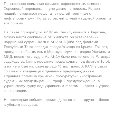
Повышенное внимание крымско-херсонских силовиков к
Херсонской перевалке — уже давно не новость. Регион
нищий, поживиться негде, а тут целый терминал с
нефтепродуктами. Но августовский случай из другой оперы, и
вот почему.
На сайте прокуратуры АР Крым, базирующейся в Херсоне,
можно найти сообщение от 6 августа об установлении
нарушений судами RANI и ALIANCA (оба под флагами
Республики Того) порядка въезда/выезда из Крыма. Так вот,
прокуроры обратились в Морскую администрацию Украины и
МИД, после чего судно ALIANCA было исключено из Регистра
судоходства (аннулирование права ходить под флагом Того),
и на него был наложен штраф 15 тыс. долл. А RANI в связи
со сменой владельца отделалось предупреждением.
Странная политика крымской прокуратуры: иностранным
судам и их владельцам — штраф и предупреждение, а
украинскому судну под украинским флагом — арест и угроза
конфискации.
Но последние события происходили на фоне другого, более
глубокого процесса.