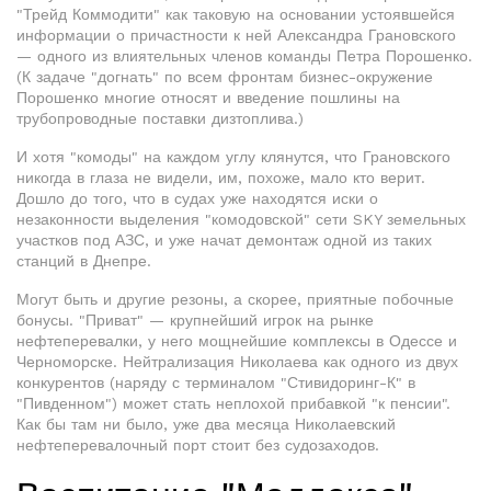
"Трейд Коммодити" как таковую на основании устоявшейся
информации о причастности к ней Александра Грановского
— одного из влиятельных членов команды Петра Порошенко.
(К задаче "догнать" по всем фронтам бизнес-окружение
Порошенко многие относят и введение пошлины на
трубопроводные поставки дизтоплива.)
И хотя "комоды" на каждом углу клянутся, что Грановского
никогда в глаза не видели, им, похоже, мало кто верит.
Дошло до того, что в судах уже находятся иски о
незаконности выделения "комодовской" сети SKY земельных
участков под АЗС, и уже начат демонтаж одной из таких
станций в Днепре.
Могут быть и другие резоны, а скорее, приятные побочные
бонусы. "Приват" — крупнейший игрок на рынке
нефтеперевалки, у него мощнейшие комплексы в Одессе и
Черноморске. Нейтрализация Николаева как одного из двух
конкурентов (наряду с терминалом "Стивидоринг-К" в
"Пивденном") может стать неплохой прибавкой "к пенсии".
Как бы там ни было, уже два месяца Николаевский
нефтеперевалочный порт стоит без судозаходов.