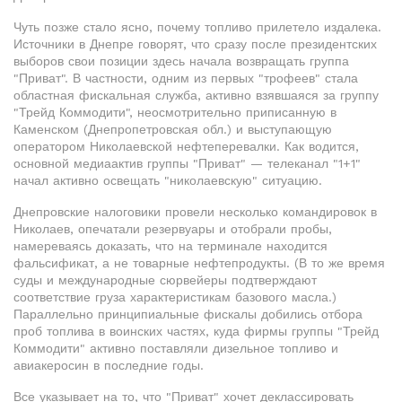
Чуть позже стало ясно, почему топливо прилетело издалека.
Источники в Днепре говорят, что сразу после президентских
выборов свои позиции здесь начала возвращать группа
"Приват". В частности, одним из первых "трофеев" стала
областная фискальная служба, активно взявшаяся за группу
"Трейд Коммодити", неосмотрительно приписанную в
Каменском (Днепропетровская обл.) и выступающую
оператором Николаевской нефтеперевалки. Как водится,
основной медиаактив группы "Приват" — телеканал "1+1"
начал активно освещать "николаевскую" ситуацию.
Днепровские налоговики провели несколько командировок в
Николаев, опечатали резервуары и отобрали пробы,
намереваясь доказать, что на терминале находится
фальсификат, а не товарные нефтепродукты. (В то же время
суды и международные сюрвейеры подтверждают
соответствие груза характеристикам базового масла.)
Параллельно принципиальные фискалы добились отбора
проб топлива в воинских частях, куда фирмы группы "Трейд
Коммодити" активно поставляли дизельное топливо и
авиакеросин в последние годы.
Все указывает на то, что "Приват" хочет деклассировать