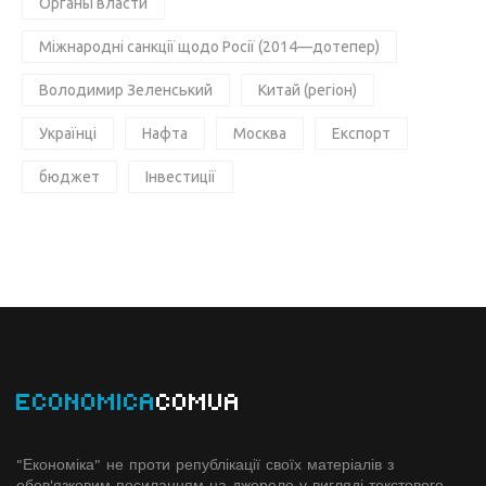
Органы власти
Міжнародні санкції щодо Росії (2014—дотепер)
Володимир Зеленський
Китай (регіон)
Українці
Нафта
Москва
Експорт
бюджет
Інвестиції
ECONOMICA
COMUA
"Економіка" не проти републікації своїх матеріалів з
обов'язковим посиланням на джерело у вигляді текстового