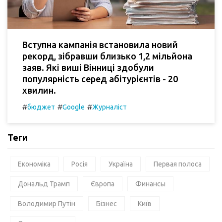
Вступна кампанія встановила новий
рекорд, зібравши близько 1,2 мільйона
заяв. Які виші Вінниці здобули
популярність серед абітурієнтів - 20
хвилин.
#
#
#
бюджет
Google
Журналіст
Теги
Економіка
Росія
Україна
Первая полоса
Дональд Трамп
Європа
Финансы
Володимир Путін
Бізнес
Київ