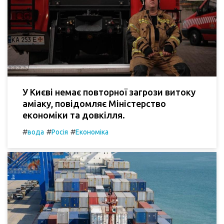
У Києві немає повторної загрози витоку
аміаку, повідомляє Міністерство
економіки та довкілля.
#
#
#
вода
Росія
Економіка