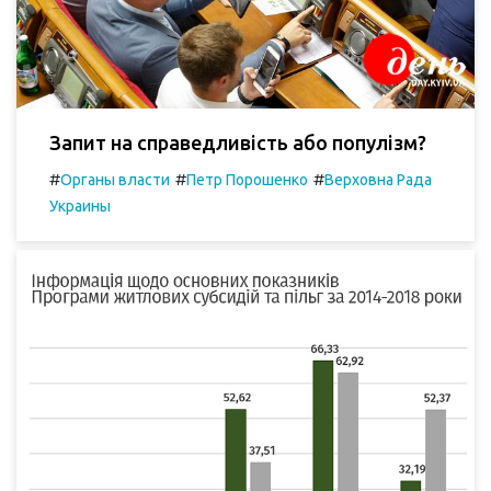
Запит на справедливість або популізм?
#
#
#
Органы власти
Петр Порошенко
Верховна Рада
Украины