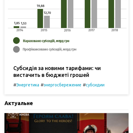
Субсидія за новими тарифами: чи
вистачить в бюджеті грошей
#
#
#
Энергетика
энергосбережение
субсидии
Актуальне