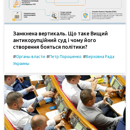
Замкнена вертикаль. Що таке Вищий
антикорупційний суд і чому його
створення бояться політики?
#
#
#
Органы власти
Петр Порошенко
Верховна Рада
Украины