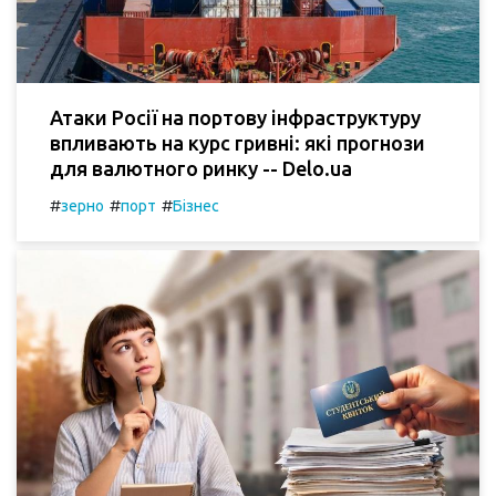
Атаки Росії на портову інфраструктуру
впливають на курс гривні: які прогнози
для валютного ринку -- Delo.ua
#
#
#
зерно
порт
Бізнес