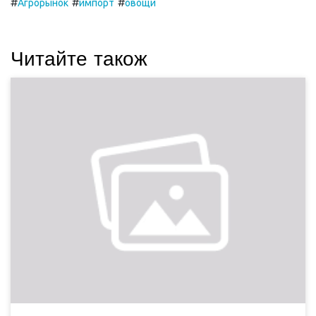
#
#
#
Агрорынок
импорт
овощи
Читайте також