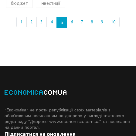
бюджет
Інвестиції
1
2
3
4
5
6
7
8
9
10
ECONOMICA
COMUA
"Економіка" не проти републікації своїх матеріалів з
обов'язковим посиланням на джерело у вигляді текстового
рядка виду "Джерело www.economiсa.com.ua" та посилання
на даний портал.
Підписатися на оновлення