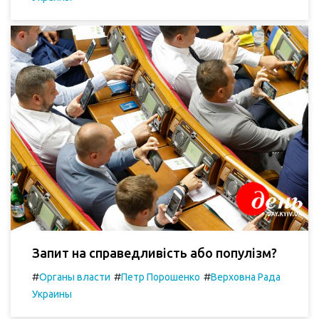
Запит на справедливість або популізм?
#
#
#
Органы власти
Петр Порошенко
Верховна Рада
Украины