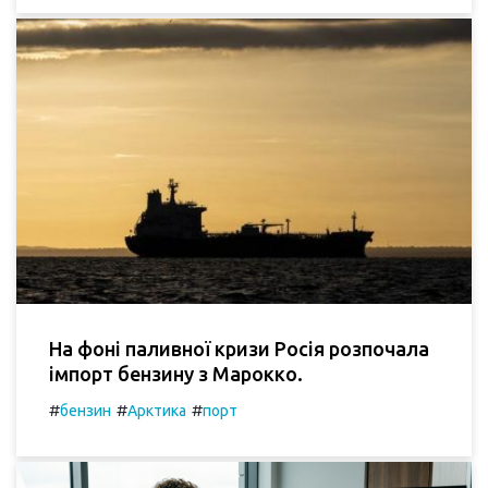
На фоні паливної кризи Росія розпочала
імпорт бензину з Марокко.
#
#
#
бензин
Арктика
порт