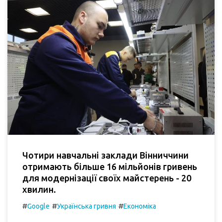
Чотири навчальні заклади Вінниччини
отримають більше 16 мільйонів гривень
для модернізації своїх майстерень - 20
хвилин.
#
#
#
Google
Українська гривня
Економіка