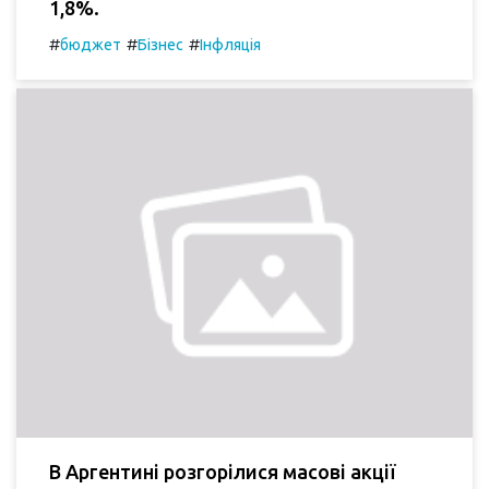
1,8%.
#
#
#
бюджет
Бізнес
Інфляція
В Аргентині розгорілися масові акції