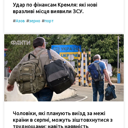
Удар по фінансам Кремля: які нові
вразливі місця виявили ЗСУ.
#
#
#
Азов
зерно
порт
Чоловіки, які планують виїзд за межі
країни в серпні, можуть зіштовхнутися з
труднощами: навіть наявність