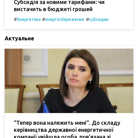
Субсидія за новими тарифами: чи
вистачить в бюджеті грошей
#
#
#
Энергетика
энергосбережение
субсидии
Актуальне
"Тепер вона належить мені". До складу
керівництва державної енергетичної
компанії увійшла особа, пов'язана зі