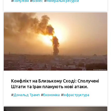
#
#
#
Популізм
Бізнес
Мінеральні ресурси
Конфлікт на Близькому Сході: Сполучені
Штати та Іран планують нові атаки.
#
#
#
Дональд Трамп
Економіка
Інфраструктура