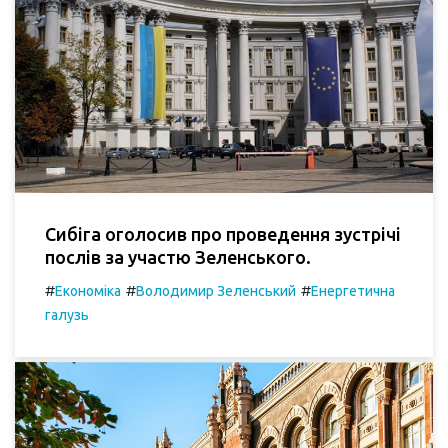
Сибіга оголосив про проведення зустрічі
послів за участю Зеленського.
#
#
#
Економіка
Володимир Зеленський
Енергетична
галузь