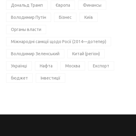
Дональд Трамп
Європа
Финансы
Володимир Путін
Бізнес
Київ
Органы власти
Міжнародні санкції щодо Росії (2014—дотепер)
Володимир Зеленський
Китай (регіон)
Українці
Нафта
Москва
Експорт
бюджет
Інвестиції