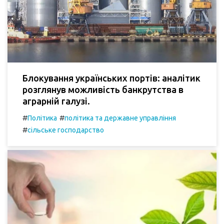
Блокування українських портів: аналітик
розглянув можливість банкрутства в
аграрній галузі.
#
#
Політика
політика та державне управління
#
сільське господарство