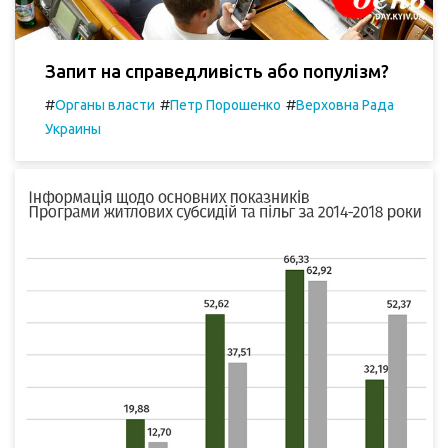
Запит на справедливість або популізм?
#
#
#
Органы власти
Петр Порошенко
Верховна Рада
Украины