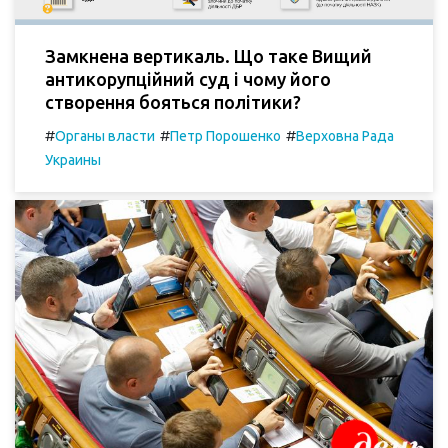
Замкнена вертикаль. Що таке Вищий
антикорупційний суд і чому його
створення бояться політики?
#
#
#
Органы власти
Петр Порошенко
Верховна Рада
Украины