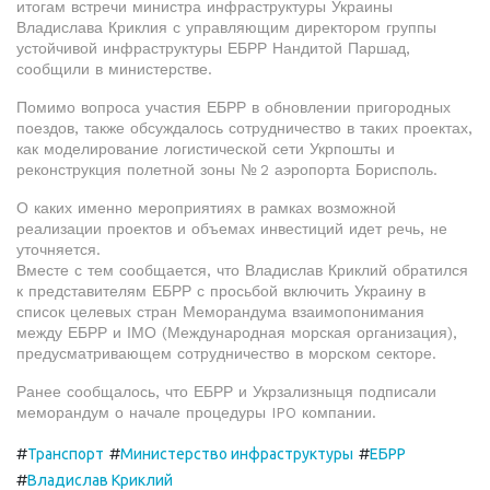
итогам встречи министра инфраструктуры Украины
Владислава Криклия с управляющим директором группы
устойчивой инфраструктуры ЕБРР Нандитой Паршад,
сообщили в министерстве.
Помимо вопроса участия ЕБРР в обновлении пригородных
поездов, также обсуждалось сотрудничество в таких проектах,
как моделирование логистической сети Укрпошты и
реконструкция полетной зоны № 2 аэропорта Борисполь.
О каких именно мероприятиях в рамках возможной
реализации проектов и объемах инвестиций идет речь, не
уточняется.
Вместе с тем сообщается, что Владислав Криклий обратился
к представителям ЕБРР с просьбой включить Украину в
список целевых стран Меморандума взаимопонимания
между ЕБРР и ІМО (Международная морская организация),
предусматривающем сотрудничество в морском секторе.
Ранее сообщалось, что ЕБРР и Укрзализныця подписали
меморандум о начале процедуры IPO компании.
#
#
#
Транспорт
Министерство инфраструктуры
ЕБРР
#
Владислав Криклий