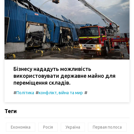
Бізнесу нададуть можливість
використовувати державне майно для
переміщення складів.
#
#
#
Політика
конфлікт, війна та мир
Теги
Економіка
Росія
Україна
Первая полоса