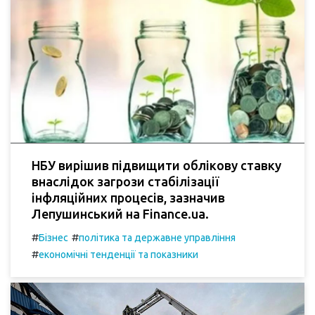
НБУ вирішив підвищити облікову ставку
внаслідок загрози стабілізації
інфляційних процесів, зазначив
Лепушинський на Finance.ua.
#
#
Бізнес
політика та державне управління
#
економічні тенденції та показники