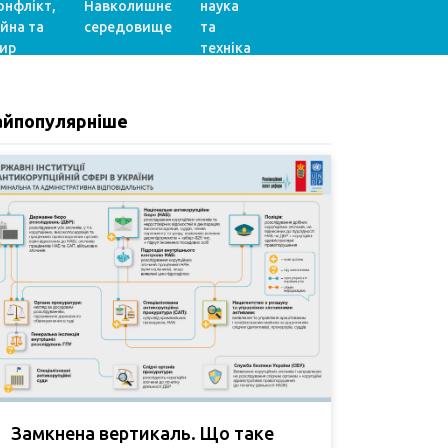
онфлікт,
Навколишнє
наука
ійна та
середовище
та
ир
техніка
айпопулярніше
Замкнена вертикаль. Що таке