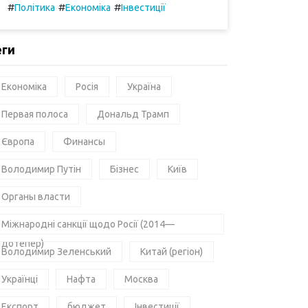
#
#
#
Політика
Економіка
Інвестиції
еги
Економіка
Росія
Україна
Первая полоса
Дональд Трамп
Європа
Финансы
Володимир Путін
Бізнес
Київ
Органы власти
Міжнародні санкції щодо Росії (2014—
дотепер)
Володимир Зеленський
Китай (регіон)
Українці
Нафта
Москва
Експорт
бюджет
Інвестиції