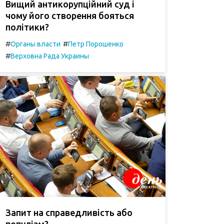
Вищий антикорупційний суд і
чому його створення бояться
політики?
#
#
Органы власти
Петр Порошенко
#
Верховна Рада Украины
Запит на справедливість або
популізм?