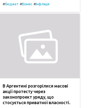
#
#
#
бюджет
Бізнес
Інфляція
В Аргентині розгорілися масові
акції протесту через
законопроект уряду, що
стосується приватної власності.