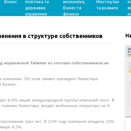
Бізнес
політика та
економіка,
Мистецтво
к
державне
бізнес та
та розваги
в
управління
фінанси
м
енения в структуре собственников
Н
д норвежской Telenor из состава собственников не
в компании. Об этом заявил президент Киевстара
 Бизнес.
одал 8,9% акций международной группы компаний Veon. В
, помимо Киевстара, входят мобильные операторы из 9
 протяжении трех лет. В 2016 году компания владела 33%
змере 9,3%.