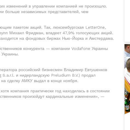
ких изменений в управлении компанией не произошло.
ии больше независимых представителей, чем
ющим пакетом акций. Так, люксембургская LetterOne,
рупп Михаил Фридман, владеет 47,9% голосующих акций.
находится на фондовых биржах Нью-Йорка и Амстердама.
обственников конкурента — компании Vodafone Украины
 Украины.
 оператора российский бизнесмен Владимир Евтушенков
 S.a.r.l. и нидерландскую Preludium B.V.) продал
 на сделку АМКУ выдал в конце ноября.
хотя компания практически год находилась в состоянии
бственников произойдут кардинальные изменения», —