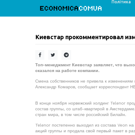
Політика
ECONOMICA
COMUA
Киевстар прокомментировал изм
Топ-менеджмент Киевстар заявляет, что выхо
сказался на работе компании.
Смена собственников не привела к изменениям 
Александр Комаров, сообщает корреспондент НВ
В конце ноября норвежский холдинг Telenor пр
состав группы, со штаб-квартирой в Амстердаме
стран мира, в том числе российский Билайн.
Telenor постепенно выходил из состава Veon на
акций группы и продала свой первый пакет в ра