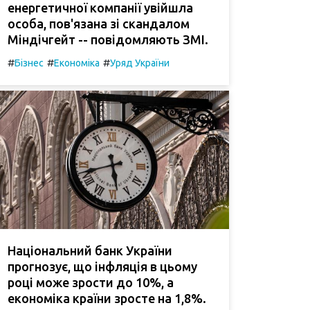
енергетичної компанії увійшла
особа, пов'язана зі скандалом
Міндічгейт -- повідомляють ЗМІ.
#
#
#
Бізнес
Економіка
Уряд України
Національний банк України
прогнозує, що інфляція в цьому
році може зрости до 10%, а
економіка країни зросте на 1,8%.