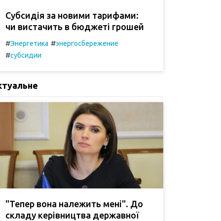
Субсидія за новими тарифами:
чи вистачить в бюджеті грошей
#
#
Энергетика
энергосбережение
#
субсидии
ктуальне
"Тепер вона належить мені". До
складу керівництва державної