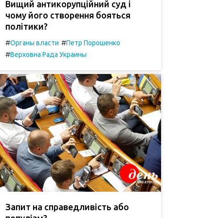
Вищий антикорупційний суд і
чому його створення бояться
політики?
#
#
Органы власти
Петр Порошенко
#
Верховна Рада Украины
Запит на справедливість або
популізм?