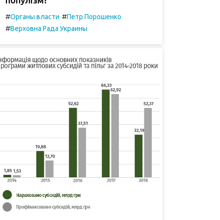
#
#
Органы власти
Петр Порошенко
#
Верховна Рада Украины