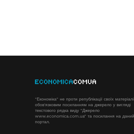
ECONOMICA
COMUA
"Економіка" не проти републікації своїх матеріалі
обов'язковим посиланням на джерело у вигляді
текстового рядка виду "Джерело
www.economiсa.com.ua" та посилання на дани
портал.