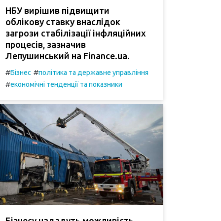
НБУ вирішив підвищити
облікову ставку внаслідок
загрози стабілізації інфляційних
процесів, зазначив
Лепушинський на Finance.ua.
#
#
Бізнес
політика та державне управління
#
економічні тенденції та показники
Бізнесу нададуть можливість