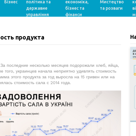
Бізнес
політика та
економіка,
Мистецтво
к
державне
бізнес та
та розваги
в
управління
фінанси
м
мость продукта
Н
 За последние несколько месяцев подорожали хлеб, яйца,
ме того, украинцев начала неприятно удивлять стоимость
мма этого продукта за год выросла на 15 гривен или на
ялась стоимость сала с 2014 года.