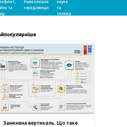
онфлікт,
Навколишнє
наука
ійна та
середовище
та
ир
техніка
айпопулярніше
Замкнена вертикаль. Що таке