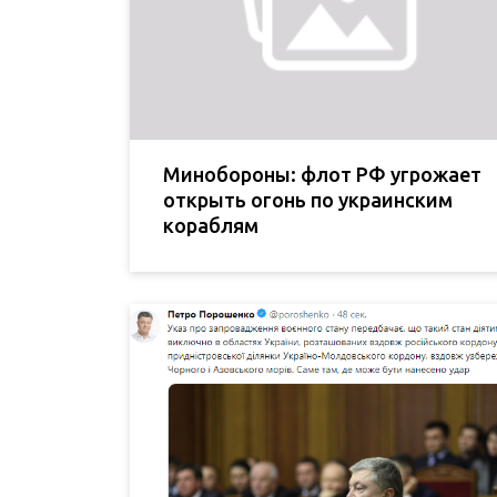
Минобороны: флот РФ угрожает
открыть огонь по украинским
кораблям