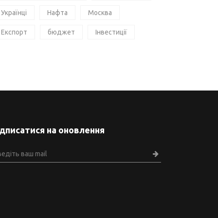
Українці
Нафта
Москва
Експорт
бюджет
Інвестиції
ідписатися на оновлення