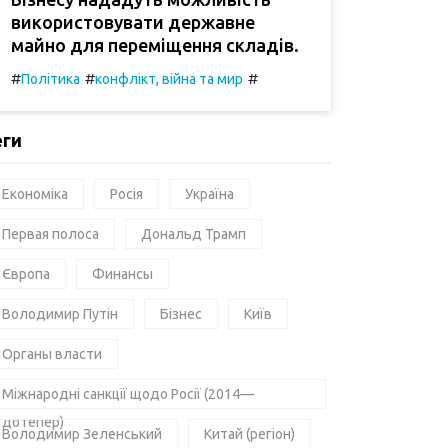
використовувати державне
майно для переміщення складів.
#
#
#
Політика
конфлікт, війна та мир
еги
Економіка
Росія
Україна
Первая полоса
Дональд Трамп
Європа
Финансы
Володимир Путін
Бізнес
Київ
Органы власти
Міжнародні санкції щодо Росії (2014—
дотепер)
Володимир Зеленський
Китай (регіон)