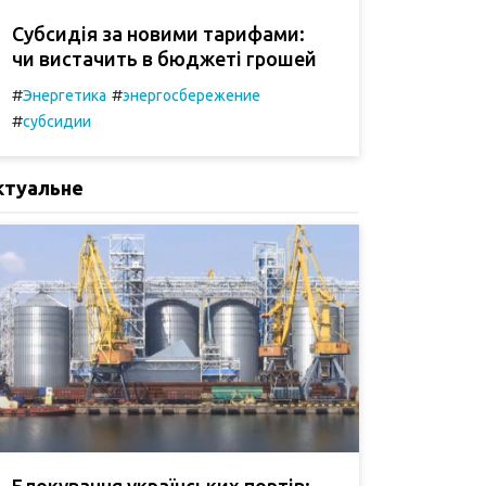
Субсидія за новими тарифами:
чи вистачить в бюджеті грошей
#
#
Энергетика
энергосбережение
#
субсидии
ктуальне
Блокування українських портів: