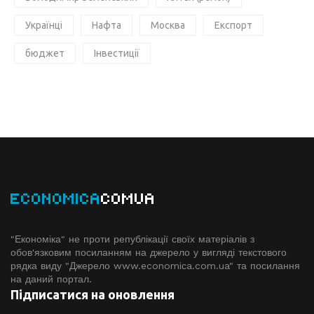
Українці
Нафта
Москва
Експорт
бюджет
Інвестиції
ECONOMICA
COMUA
"Економіка" не проти републікації своїх матеріалів з
обов'язковим посиланням на джерело у вигляді текстового
рядка виду "Джерело www.economiсa.com.ua" та посилання
на даний портал.
Підписатися на оновлення