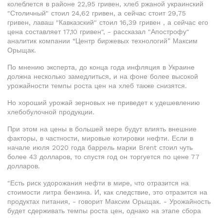
колеблется в районе 22,95 гривен, хлеб ржаной украинский
"Столичный" стоил 24,62 гривен, а сейчас стоит 29,75
гривен, лаваш "Кавказский" стоил 16,39 гривен , а сейчас его
цена составляет 17,10 гривен", - рассказал "Апострофу"
аналитик компании “Центр биржевых технологий” Максим
Орыщак.
По мнению эксперта, до конца года инфляция в Украине
должна несколько замедлиться, и на фоне более высокой
урожайности темпы роста цен на хлеб также снизятся.
Но хороший урожай зерновых не приведет к удешевлению
хлебобулочной продукции.
При этом на цены в большей мере будут влиять внешние
факторы, в частности, мировые котировки нефти. Если в
начале июля 2020 года баррель марки Brent стоил чуть
более 43 долларов, то спустя год он торгуется по цене 77
долларов.
"Есть риск удорожания нефти в мире, что отразится на
стоимости литра бензина. И, как следствие, это отразится на
продуктах питания, - говорит Максим Орыщак. - Урожайность
будет сдерживать темпы роста цен, однако на этапе сбора