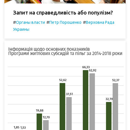
Запит на справедливість або популізм?
#
#
#
Органы власти
Петр Порошенко
Верховна Рада
Украины