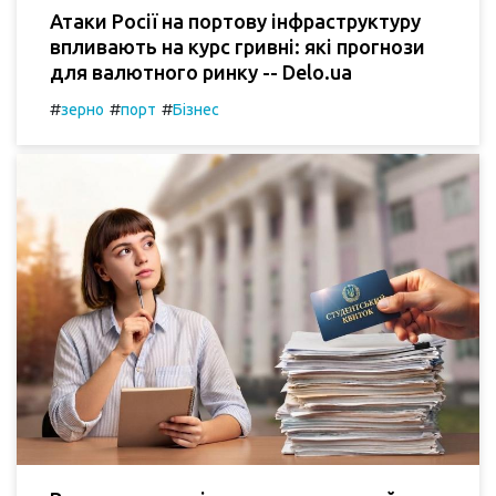
Атаки Росії на портову інфраструктуру
впливають на курс гривні: які прогнози
для валютного ринку -- Delo.ua
#
#
#
зерно
порт
Бізнес