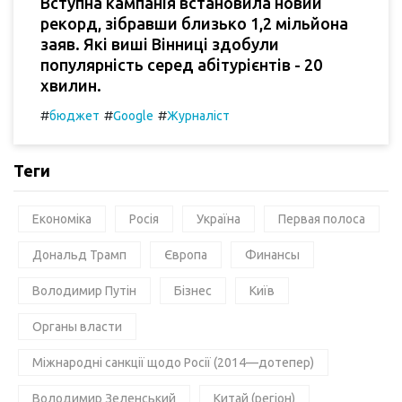
Вступна кампанія встановила новий
рекорд, зібравши близько 1,2 мільйона
заяв. Які виші Вінниці здобули
популярність серед абітурієнтів - 20
хвилин.
#
#
#
бюджет
Google
Журналіст
Теги
Економіка
Росія
Україна
Первая полоса
Дональд Трамп
Європа
Финансы
Володимир Путін
Бізнес
Київ
Органы власти
Міжнародні санкції щодо Росії (2014—дотепер)
Володимир Зеленський
Китай (регіон)