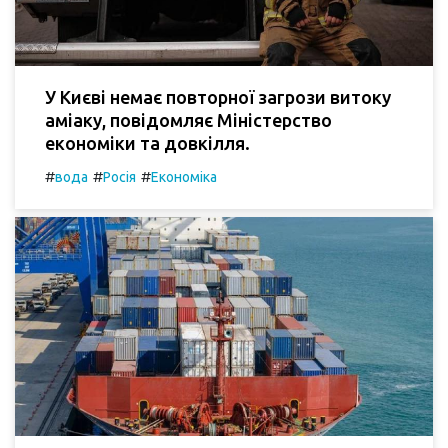
У Києві немає повторної загрози витоку
аміаку, повідомляє Міністерство
економіки та довкілля.
#
#
#
вода
Росія
Економіка