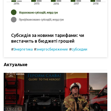
Субсидія за новими тарифами: чи
вистачить в бюджеті грошей
#
#
#
Энергетика
энергосбережение
субсидии
Актуальне