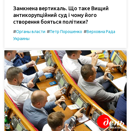
Замкнена вертикаль. Що таке Вищий
антикорупційний суд і чому його
створення бояться політики?
#
#
#
Органы власти
Петр Порошенко
Верховна Рада
Украины