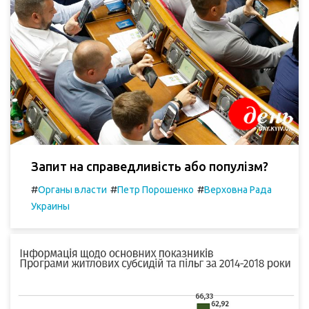
Запит на справедливість або популізм?
#
#
#
Органы власти
Петр Порошенко
Верховна Рада
Украины