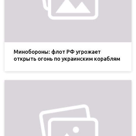
Минобороны: флот РФ угрожает
открыть огонь по украинским кораблям