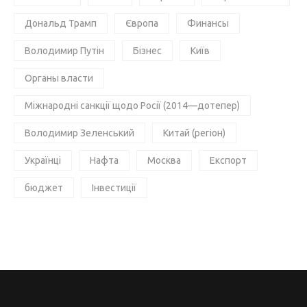
Дональд Трамп
Європа
Финансы
Володимир Путін
Бізнес
Київ
Органы власти
Міжнародні санкції щодо Росії (2014—дотепер)
Володимир Зеленський
Китай (регіон)
Українці
Нафта
Москва
Експорт
бюджет
Інвестиції